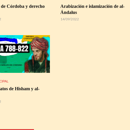
 de Córdoba y derecho
Arabización e islamización de al-
Ándalus
2
14/09/2022
CIPAL
atos de Hisham y al-
2