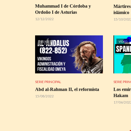
Muhammad I de Córdoba y
Mártires
Ordoño I de Asturias
islámico
12/12/2022
15/10/202
VÍDEO
VÍDEO
SERIE PRINCIPAL
SERIE PRIN
Abd al-Rahman II, el reformista
Los emir
Hakam
15/08/2022
17/06/202