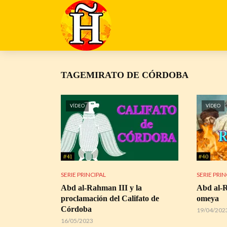
TAGEMIRATO DE CÓRDOBA
VÍDEO
VÍDEO
SERIE PRINCIPAL
SERIE PRIN
Abd al-Rahman III y la
Abd al-R
proclamación del Califato de
omeya
Córdoba
19/04/202
16/05/2023