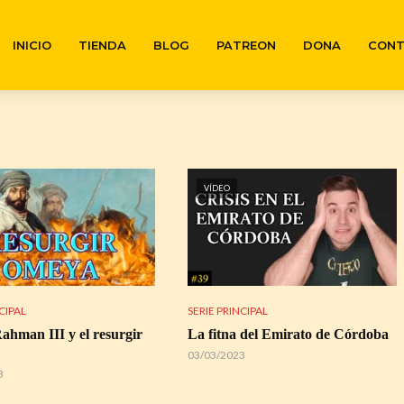
INICIO
TIENDA
BLOG
PATREON
DONA
CON
VÍDEO
CIPAL
SERIE PRINCIPAL
ahman III y el resurgir
La fitna del Emirato de Córdoba
03/03/2023
3