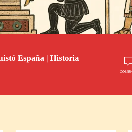
istó España | Historia
COMEN