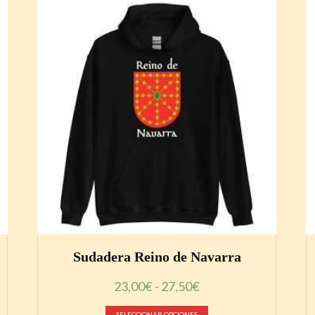
Sudadera Reino de Navarra
Rango
23,00
€
-
27,50
€
de
Este
precios:
SELECCIONAR OPCIONES