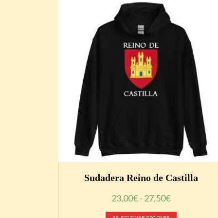
Sudadera Reino de Castilla
Rango
23,00
€
-
27,50
€
de
Este
precios:
SELECCIONAR OPCIONES