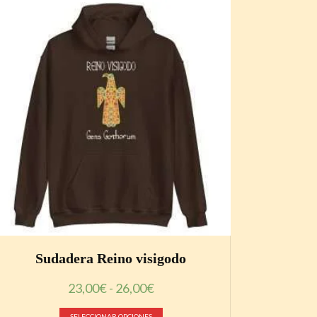
Sudadera Reino visigodo
Rango
23,00
€
-
26,00
€
de
Este
precios:
SELECCIONAR OPCIONES