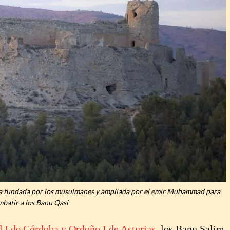
eza fundada por los musulmanes y ampliada por el emir Muhammad para
batir a los Banu Qasi
I de Córdoba y Ordoño I de Asturias
, los Banu Salim