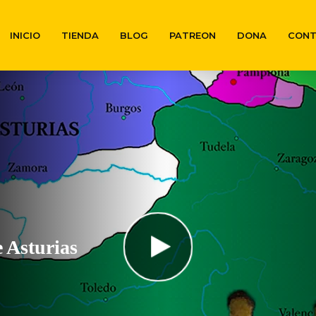
INICIO
TIENDA
BLOG
PATREON
DONA
CON
e Asturias