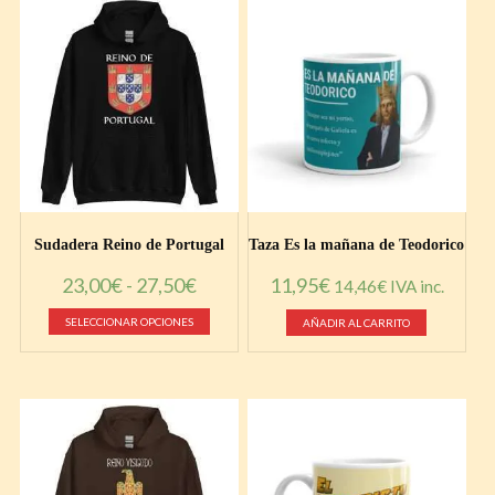
hasta
Las
variante
26,00€
opciones
Las
se
opcione
pueden
se
elegir
pueden
en
elegir
la
en
página
la
de
página
producto
de
Sudadera Reino de Portugal
Taza Es la mañana de Teodorico
product
Rango
23,00
€
-
27,50
€
11,95
€
14,46
€
IVA inc.
de
Este
SELECCIONAR OPCIONES
AÑADIR AL CARRITO
precios:
producto
desde
tiene
23,00€
múltiples
hasta
variantes.
27,50€
Las
opciones
se