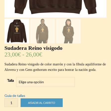
Sudadera Reino visigodo
Rango
23,00
€
-
26,00
€
de
precios:
Sudadera Reino visigodo de color marrón y con la fíbula aquiliforme de
desde
Alovera y con Gens gothorum escrito para honrar la nación goda.
23,00€
Talla
hasta
26,00€
Guía de tallas
Sudadera
AÑADIR AL CARRITO
Reino