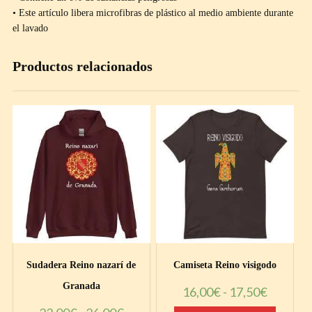
• Este artículo libera microfibras de plástico al medio ambiente durante
el lavado
Productos relacionados
Sudadera Reino nazarí de
Camiseta Reino visigodo
Granada
Rango
16,00
€
-
17,50
€
de
Este