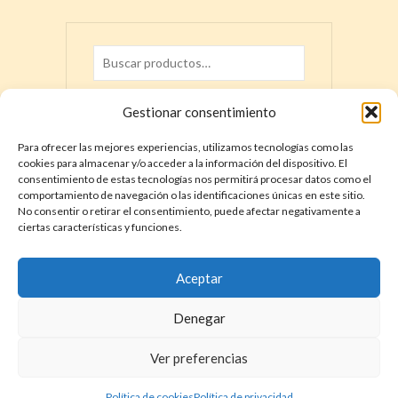
16,00€
23,00€
múltiples
múltiple
hasta
hasta
variantes.
variante
23,00€
31,00€
Las
Las
opciones
opcione
se
se
BUSCAR
pueden
pueden
Gestionar consentimiento
elegir
elegir
Para ofrecer las mejores experiencias, utilizamos tecnologías como las
en
en
cookies para almacenar y/o acceder a la información del dispositivo. El
la
la
consentimiento de estas tecnologías nos permitirá procesar datos como el
página
página
comportamiento de navegación o las identificaciones únicas en este sitio.
de
de
No consentir o retirar el consentimiento, puede afectar negativamente a
producto
product
ciertas características y funciones.
DÓNDE ENCONTRAR LA HISTORIA DE
ESPAÑA – MEMORIAS HISPÁNICAS
YouTube
Apple
Spotify
X
Instagram
Facebook
Discord
TikTok
Aceptar
Denegar
Ver preferencias
COPYRIGHT © 2026. LA HISTORIA DE ESPAÑA DE DAVID COT. |
TÉRMINOS Y CONDICIONES
|
POLÍTICA DE PRIVACIDAD
|
POLÍTICA
DE COOKIES
Política de cookies
Política de privacidad