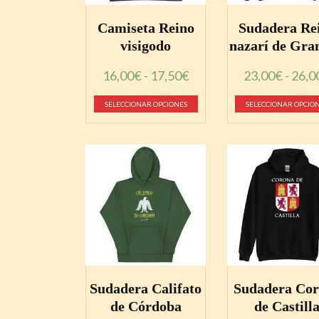
Camiseta Reino
Sudadera Re
visigodo
nazarí de Gra
Rango
16,00
€
-
17,50
€
23,00
€
-
26,0
de
Este
SELECCIONAR OPCIONES
SELECCIONAR OPCIO
precios:
producto
desde
tiene
16,00€
múltiples
hasta
variantes.
17,50€
Las
opciones
se
pueden
Sudadera Califato
Sudadera Co
elegir
de Córdoba
de Castill