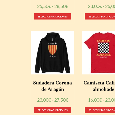
en
Rango
25,50
€
-
28,50
€
23,00
€
-
26,0
la
de
Este
SELECCIONAR OPCIONES
SELECCIONAR OPCIO
página
precios:
producto
de
desde
tiene
25,50€
producto
múltiples
hasta
variantes.
28,50€
Las
opciones
se
pueden
Sudadera Corona
Camiseta Cali
elegir
de Aragón
almohade
en
Rango
23,00
€
-
27,50
€
16,00
€
-
23,0
la
de
Este
SELECCIONAR OPCIONES
SELECCIONAR OPCIO
página
precios: