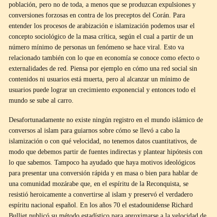
población, pero no de toda, a menos que se produzcan expulsiones y
conversiones forzosas en contra de los preceptos del Corán. Para
entender los procesos de arabización e islamización podemos usar el
concepto sociológico de la masa crítica, según el cual a partir de un
número mínimo de personas un fenómeno se hace viral. Esto va
relacionado también con lo que en economía se conoce como efecto o
externalidades de red. Piensa por ejemplo en cómo una red social sin
contenidos ni usuarios está muerta, pero al alcanzar un mínimo de
usuarios puede lograr un crecimiento exponencial y entonces todo el
mundo se sube al carro.
Desafortunadamente no existe ningún registro en el mundo islámico de
conversos al islam para guiarnos sobre cómo se llevó a cabo la
islamización o con qué velocidad, no tenemos datos cuantitativos, de
modo que debemos partir de fuentes indirectas y plantear hipótesis con
lo que sabemos. Tampoco ha ayudado que haya motivos ideológicos
para presentar una conversión rápida y en masa o bien para hablar de
una comunidad mozárabe que, en el espíritu de la Reconquista, se
resistió heroicamente a convertirse al islam y preservó el verdadero
espíritu nacional español. En los años 70 el estadounidense Richard
Bulliet publicó su método estadístico para aproximarse a la velocidad de