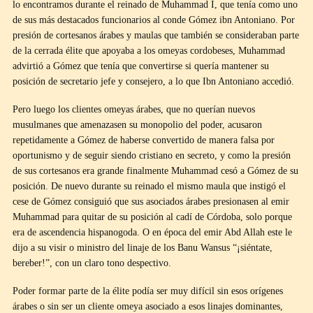
lo encontramos durante el reinado de Muhammad I, que tenía como uno
de sus más destacados funcionarios al conde Gómez ibn Antoniano. Por
presión de cortesanos árabes y maulas que también se consideraban parte
de la cerrada élite que apoyaba a los omeyas cordobeses, Muhammad
advirtió a Gómez que tenía que convertirse si quería mantener su
posición de secretario jefe y consejero, a lo que Ibn Antoniano accedió.
Pero luego los clientes omeyas árabes, que no querían nuevos
musulmanes que amenazasen su monopolio del poder, acusaron
repetidamente a Gómez de haberse convertido de manera falsa por
oportunismo y de seguir siendo cristiano en secreto, y como la presión
de sus cortesanos era grande finalmente Muhammad cesó a Gómez de su
posición. De nuevo durante su reinado el mismo maula que instigó el
cese de Gómez consiguió que sus asociados árabes presionasen al emir
Muhammad para quitar de su posición al cadí de Córdoba, solo porque
era de ascendencia hispanogoda. O en época del emir Abd Allah este le
dijo a su visir o ministro del linaje de los Banu Wansus “¡siéntate,
bereber!”, con un claro tono despectivo.
Poder formar parte de la élite podía ser muy difícil sin esos orígenes
árabes o sin ser un cliente omeya asociado a esos linajes dominantes,