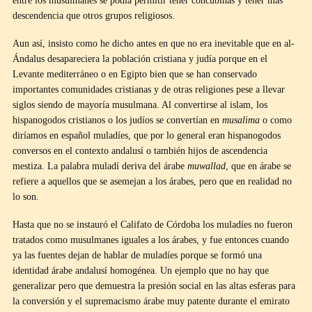
entre los musulmanes se podía permitir tener concubinas y tener más
descendencia que otros grupos religiosos.
Aun así, insisto como he dicho antes en que no era inevitable que en al-
Ándalus desapareciera la población cristiana y judía porque en el
Levante mediterráneo o en Egipto bien que se han conservado
importantes comunidades cristianas y de otras religiones pese a llevar
siglos siendo de mayoría musulmana. Al convertirse al islam, los
hispanogodos cristianos o los judíos se convertían en
musalima
o como
diríamos en español muladíes, que por lo general eran hispanogodos
conversos en el contexto andalusí o también hijos de ascendencia
mestiza. La palabra muladí deriva del árabe
muwallad
, que en árabe se
refiere a aquellos que se asemejan a los árabes, pero que en realidad no
lo son.
Hasta que no se instauró el Califato de Córdoba los muladíes no fueron
tratados como musulmanes iguales a los árabes, y fue entonces cuando
ya las fuentes dejan de hablar de muladíes porque se formó una
identidad árabe andalusí homogénea. Un ejemplo que no hay que
generalizar pero que demuestra la presión social en las altas esferas para
la conversión y el supremacismo árabe muy patente durante el emirato