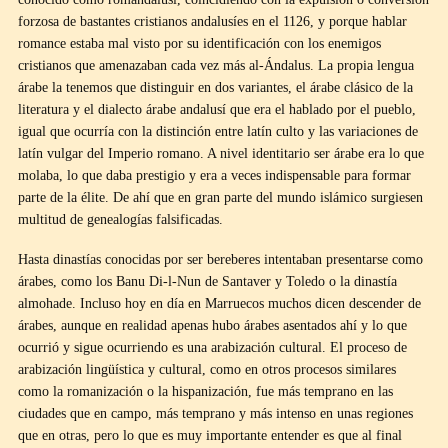
forzosa de bastantes cristianos andalusíes en el 1126, y porque hablar
romance estaba mal visto por su identificación con los enemigos
cristianos que amenazaban cada vez más al-Ándalus. La propia lengua
árabe la tenemos que distinguir en dos variantes, el árabe clásico de la
literatura y el dialecto árabe andalusí que era el hablado por el pueblo,
igual que ocurría con la distinción entre latín culto y las variaciones de
latín vulgar del Imperio romano. A nivel identitario ser árabe era lo que
molaba, lo que daba prestigio y era a veces indispensable para formar
parte de la élite. De ahí que en gran parte del mundo islámico surgiesen
multitud de genealogías falsificadas.
Hasta dinastías conocidas por ser bereberes intentaban presentarse como
árabes, como los Banu Di-l-Nun de Santaver y Toledo o la dinastía
almohade. Incluso hoy en día en Marruecos muchos dicen descender de
árabes, aunque en realidad apenas hubo árabes asentados ahí y lo que
ocurrió y sigue ocurriendo es una arabización cultural. El proceso de
arabización lingüística y cultural, como en otros procesos similares
como la romanización o la hispanización, fue más temprano en las
ciudades que en campo, más temprano y más intenso en unas regiones
que en otras, pero lo que es muy importante entender es que al final