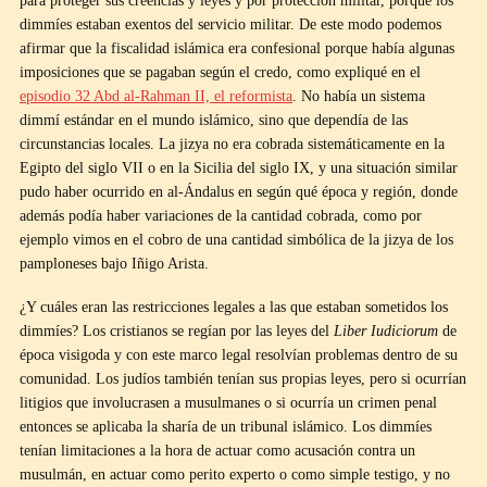
para proteger sus creencias y leyes y por protección militar, porque los
dimmíes estaban exentos del servicio militar. De este modo podemos
afirmar que la fiscalidad islámica era confesional porque había algunas
imposiciones que se pagaban según el credo, como expliqué en el
episodio 32 Abd al-Rahman II, el reformista
. No había un sistema
dimmí estándar en el mundo islámico, sino que dependía de las
circunstancias locales. La jizya no era cobrada sistemáticamente en la
Egipto del siglo VII o en la Sicilia del siglo IX, y una situación similar
pudo haber ocurrido en al-Ándalus en según qué época y región, donde
además podía haber variaciones de la cantidad cobrada, como por
ejemplo vimos en el cobro de una cantidad simbólica de la jizya de los
pamploneses bajo Iñigo Arista.
¿Y cuáles eran las restricciones legales a las que estaban sometidos los
dimmíes? Los cristianos se regían por las leyes del
Liber Iudiciorum
de
época visigoda y con este marco legal resolvían problemas dentro de su
comunidad. Los judíos también tenían sus propias leyes, pero si ocurrían
litigios que involucrasen a musulmanes o si ocurría un crimen penal
entonces se aplicaba la sharía de un tribunal islámico. Los dimmíes
tenían limitaciones a la hora de actuar como acusación contra un
musulmán, en actuar como perito experto o como simple testigo, y no