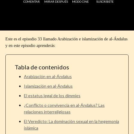
COMENTAR
MIRAR DESPUÉS
MODO CINE
SUSCRÍBETE
Este es el episodio 33 llamado Arabización e islamización de al-Ándalus
y en este episodio aprenderás:
Tabla de contenidos
Arabización en al-Ándalus
Islamización en al-Ándalus
El estatus legal de los dimmíes
¿Conflicto o convivencia en al-Ándalus? Las
relaciones interreligiosas
El Veredicto: La dominación sexual en la hegemonía
islámica