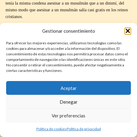
tenía la misma condena asesinar a un musulmán que a un dimmí, del
mismo modo que asesinar a un musulmán salía casi gratis en los reinos
cristianos.
Un musulmán solo podía ser ejecutado por asesinar a un dimmí si lo
Gestionar consentimiento
hacía por dinero, en cualquier otro caso los familiares no musulmanes
solo podían exigir la compensación monetaria conocida como
diyya
o
Para ofrecer las mejores experiencias, utilizamos tecnologías como las
cookies para almacenar y/o acceder a la información del dispositivo. El
dinero sangriento, mientras que un dimmí que asesinara a un musulmán
consentimiento de estas tecnologías nos permitirá procesar datos como el
no podía evitar la ejecución. Los musulmanes y dimmíes no podían
comportamiento de navegación o las identificaciones únicas en este sitio.
dejarse herencias entre ellos, incluso entre familiares, y esto provocó
No consentir o retirar el consentimiento, puede afectar negativamente a
problemas al producirse la islamización de la sociedad, porque
ciertas características y funciones.
significaba que unos padres no musulmanes no podían dejar herencia a
sus hijos musulmanes. Las comunidades cristianas y judías tenían
Aceptar
prohibido realizar ritos y procesiones en público, podían vender cerdo y
vino y consumirlos en privado, pero sin involucrar a musulmanes ni
Denegar
hacer ostentación pública, y según el tiempo y lugar no podían construir
nuevas iglesias, monasterios o sinagogas.
Ver preferencias
Sobre esto último, recuerda que entre los juristas el hecho de que una
ciudad o región fuera conquistada por la fuerza o por pacto tenía
Política de cookies
Política de privacidad
amplias consecuencias, aunque la memoria de la época de las grandes