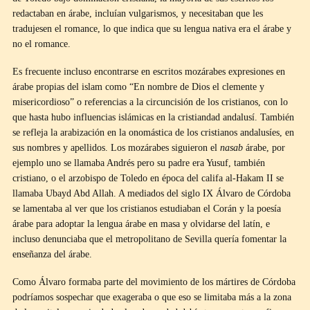
redactaban en árabe, incluían vulgarismos, y necesitaban que les
tradujesen el romance, lo que indica que su lengua nativa era el árabe y
no el romance.
Es frecuente incluso encontrarse en escritos mozárabes expresiones en
árabe propias del islam como “En nombre de Dios el clemente y
misericordioso” o referencias a la circuncisión de los cristianos, con lo
que hasta hubo influencias islámicas en la cristiandad andalusí. También
se refleja la arabización en la onomástica de los cristianos andalusíes, en
sus nombres y apellidos. Los mozárabes siguieron el
nasab
árabe, por
ejemplo uno se llamaba Andrés pero su padre era Yusuf, también
cristiano, o el arzobispo de Toledo en época del califa al-Hakam II se
llamaba Ubayd Abd Allah. A mediados del siglo IX Álvaro de Córdoba
se lamentaba al ver que los cristianos estudiaban el Corán y la poesía
árabe para adoptar la lengua árabe en masa y olvidarse del latín, e
incluso denunciaba que el metropolitano de Sevilla quería fomentar la
enseñanza del árabe.
Como Álvaro formaba parte del movimiento de los mártires de Córdoba
podríamos sospechar que exageraba o que eso se limitaba más a la zona