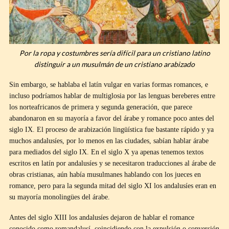
Por la ropa y costumbres sería difícil para un cristiano latino
distinguir a un musulmán de un cristiano arabizado
Sin embargo, se hablaba el latín vulgar en varias formas romances, e
incluso podríamos hablar de multiglosia por las lenguas bereberes entre
los norteafricanos de primera y segunda generación, que parece
abandonaron en su mayoría a favor del árabe y romance poco antes del
siglo IX. El proceso de arabización lingüística fue bastante rápido y ya
muchos andalusíes, por lo menos en las ciudades, sabían hablar árabe
para mediados del siglo IX. En el siglo X ya apenas tenemos textos
escritos en latín por andalusíes y se necesitaron traducciones al árabe de
obras cristianas, aún había musulmanes hablando con los jueces en
romance, pero para la segunda mitad del siglo XI los andalusíes eran en
su mayoría monolingües del árabe.
Antes del siglo XIII los andalusíes dejaron de hablar el romance
conocido como romandalusí, coincidiendo con la expulsión o conversión