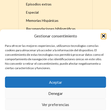
Episodios extras
Especial
Memorias Hispánicas
Recomendaciones bibliográficas
Gestionar consentimiento
Serie principal
Para ofrecer las mejores experiencias, utilizamos tecnologías como las
cookies para almacenar y/o acceder a la información del dispositivo. El
consentimiento de estas tecnologías nos permitirá procesar datos como el
comportamiento de navegación o las identificaciones únicas en este sitio.
No consentir o retirar el consentimiento, puede afectar negativamente a
ciertas características y funciones.
DÓNDE ENCONTRAR LA HISTORIA DE
ESPAÑA – MEMORIAS HISPÁNICAS
YouTube
Apple
Spotify
X
Instagram
Facebook
Discord
TikTok
Aceptar
Denegar
Ver preferencias
COPYRIGHT © 2026. LA HISTORIA DE ESPAÑA DE DAVID COT. |
TÉRMINOS Y CONDICIONES
|
POLÍTICA DE PRIVACIDAD
|
POLÍTICA