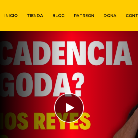
INICIO
TIENDA
BLOG
PATREON
DONA
CON