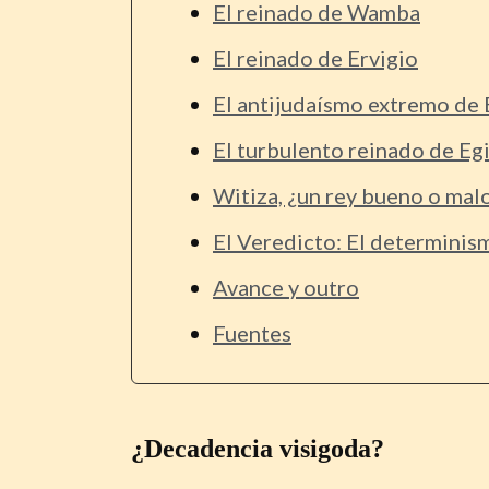
El reinado de Wamba
El reinado de Ervigio
El antijudaísmo extremo de 
El turbulento reinado de Eg
Witiza, ¿un rey bueno o mal
El Veredicto: El determinis
Avance y outro
Fuentes
¿Decadencia visigoda?