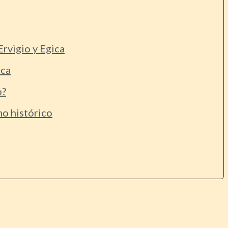
Ervigio y Egica
ica
o?
mo histórico