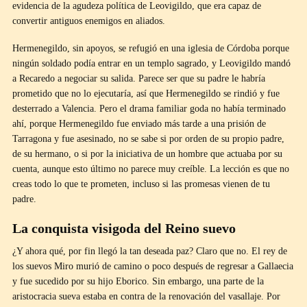
evidencia de la agudeza política de Leovigildo, que era capaz de
convertir antiguos enemigos en aliados.
Hermenegildo, sin apoyos, se refugió en una iglesia de Córdoba porque
ningún soldado podía entrar en un templo sagrado, y Leovigildo mandó
a Recaredo a negociar su salida. Parece ser que su padre le habría
prometido que no lo ejecutaría, así que Hermenegildo se rindió y fue
desterrado a Valencia. Pero el drama familiar goda no había terminado
ahí, porque Hermenegildo fue enviado más tarde a una prisión de
Tarragona y fue asesinado, no se sabe si por orden de su propio padre,
de su hermano, o si por la iniciativa de un hombre que actuaba por su
cuenta, aunque esto último no parece muy creíble. La lección es que no
creas todo lo que te prometen, incluso si las promesas vienen de tu
padre.
La conquista visigoda del Reino suevo
¿Y ahora qué, por fin llegó la tan deseada paz? Claro que no. El rey de
los suevos Miro murió de camino o poco después de regresar a Gallaecia
y fue sucedido por su hijo Eborico. Sin embargo, una parte de la
aristocracia sueva estaba en contra de la renovación del vasallaje. Por