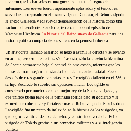
tuvieron que luchar solos en una guerra con un final seguro de
antemano. Los suevos fueron rápidamente aplastados y el tesoro real
suevo fue incorporado en el tesoro visigodo. Con eso, el Reino visigodo
se anexó Gallaecia y los suevos desaparecieron de la historia como una
nación independiente. Por cierto, te recomiendo mi episodio de
Memorias Hispánicas
La historia del Reino suevo de Gallaecia
para una
historia política completa de los suevos en la península ibérica.
Un aristócrata llamado Malarico se negó a asumir la derrota y se levantó
en armas, pero su intento fracasó. Tras esto, sólo la provincia bizantina
de Spania permanecía bajo el control de otro estado, mientras que las
tierras del norte seguirían estando fuera de un control estatal. Poco
después de estas grandes victorias, el rey Leovigildo falleció en el 586, y
su hijo Recaredo le sucedió sin oposición inicial. Leovigildo es
considerado por muchos como el mejor rey de la Spania visigoda, ya
que unificó buena parte de la península ibérica bajo su gobierno y se
esforzó por cohesionar y fortalecer más el Reino visigodo. El reinado de
Leovigildo fue un punto de inflexión en la historia de los visigodos, ya
que logró revertir el declive del reino y construir de verdad el Reino
visigodo de Toledo gracias a sus campañas militares y a su inteligencia
política.