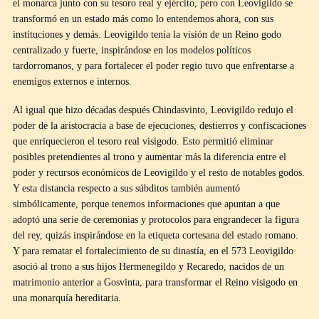
el monarca junto con su tesoro real y ejército, pero con Leovigildo se
transformó en un estado más como lo entendemos ahora, con sus
instituciones y demás. Leovigildo tenía la visión de un Reino godo
centralizado y fuerte, inspirándose en los modelos políticos
tardorromanos, y para fortalecer el poder regio tuvo que enfrentarse a
enemigos externos e internos.
Al igual que hizo décadas después Chindasvinto, Leovigildo redujo el
poder de la aristocracia a base de ejecuciones, destierros y confiscaciones
que enriquecieron el tesoro real visigodo. Esto permitió eliminar
posibles pretendientes al trono y aumentar más la diferencia entre el
poder y recursos económicos de Leovigildo y el resto de notables godos.
Y esta distancia respecto a sus súbditos también aumentó
simbólicamente, porque tenemos informaciones que apuntan a que
adoptó una serie de ceremonias y protocolos para engrandecer la figura
del rey, quizás inspirándose en la etiqueta cortesana del estado romano.
Y para rematar el fortalecimiento de su dinastía, en el 573 Leovigildo
asoció al trono a sus hijos Hermenegildo y Recaredo, nacidos de un
matrimonio anterior a Gosvinta, para transformar el Reino visigodo en
una monarquía hereditaria.