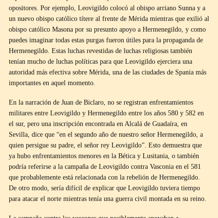
opositores. Por ejemplo, Leovigildo colocó al obispo arriano Sunna y a
un nuevo obispo católico títere al frente de Mérida mientras que exilió al
obispo católico Masona por su presunto apoyo a Hermenegildo, y como
puedes imaginar todas estas purgas fueron útiles para la propaganda de
Hermenegildo. Estas luchas revestidas de luchas religiosas también
tenían mucho de luchas políticas para que Leovigildo ejerciera una
autoridad más efectiva sobre Mérida, una de las ciudades de Spania más
importantes en aquel momento.
En la narración de Juan de Biclaro, no se registran enfrentamientos
militares entre Leovigildo y Hermenegildo entre los años 580 y 582 en
el sur, pero una inscripción encontrada en Alcalá de Guadaíra, en
Sevilla, dice que “en el segundo año de nuestro señor Hermenegildo, a
quien persigue su padre, el señor rey Leovigildo”. Esto demuestra que
ya hubo enfrentamientos menores en la Bética y Lusitania, o también
podría referirse a la campaña de Leovigildo contra Vasconia en el 581
que probablemente está relacionada con la rebelión de Hermenegildo.
De otro modo, sería difícil de explicar que Leovigildo tuviera tiempo
para atacar el norte mientras tenía una guerra civil montada en su reino.