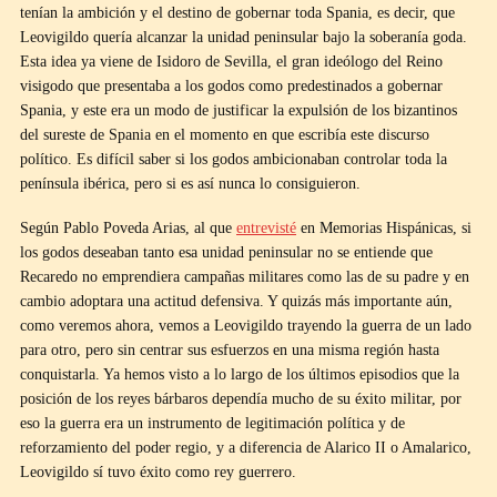
tenían la ambición y el destino de gobernar toda Spania, es decir, que
Leovigildo quería alcanzar la unidad peninsular bajo la soberanía goda.
Esta idea ya viene de Isidoro de Sevilla, el gran ideólogo del Reino
visigodo que presentaba a los godos como predestinados a gobernar
Spania, y este era un modo de justificar la expulsión de los bizantinos
del sureste de Spania en el momento en que escribía este discurso
político. Es difícil saber si los godos ambicionaban controlar toda la
península ibérica, pero si es así nunca lo consiguieron.
Según Pablo Poveda Arias, al que
entrevisté
en Memorias Hispánicas, si
los godos deseaban tanto esa unidad peninsular no se entiende que
Recaredo no emprendiera campañas militares como las de su padre y en
cambio adoptara una actitud defensiva. Y quizás más importante aún,
como veremos ahora, vemos a Leovigildo trayendo la guerra de un lado
para otro, pero sin centrar sus esfuerzos en una misma región hasta
conquistarla. Ya hemos visto a lo largo de los últimos episodios que la
posición de los reyes bárbaros dependía mucho de su éxito militar, por
eso la guerra era un instrumento de legitimación política y de
reforzamiento del poder regio, y a diferencia de Alarico II o Amalarico,
Leovigildo sí tuvo éxito como rey guerrero.