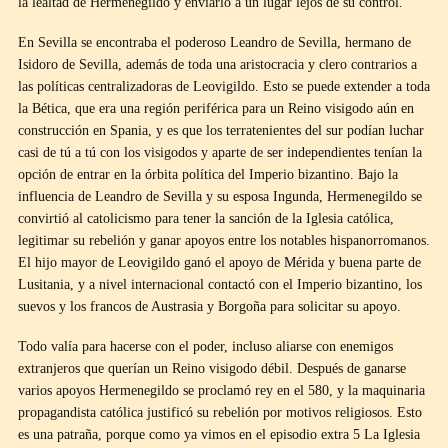
la lealtad de Hermenegildo y enviarlo a un lugar lejos de su control.
En Sevilla se encontraba el poderoso Leandro de Sevilla, hermano de
Isidoro de Sevilla, además de toda una aristocracia y clero contrarios a
las políticas centralizadoras de Leovigildo. Esto se puede extender a toda
la Bética, que era una región periférica para un Reino visigodo aún en
construcción en Spania, y es que los terratenientes del sur podían luchar
casi de tú a tú con los visigodos y aparte de ser independientes tenían la
opción de entrar en la órbita política del Imperio bizantino. Bajo la
influencia de Leandro de Sevilla y su esposa Ingunda, Hermenegildo se
convirtió al catolicismo para tener la sanción de la Iglesia católica,
legitimar su rebelión y ganar apoyos entre los notables hispanorromanos.
El hijo mayor de Leovigildo ganó el apoyo de Mérida y buena parte de
Lusitania, y a nivel internacional contactó con el Imperio bizantino, los
suevos y los francos de Austrasia y Borgoña para solicitar su apoyo.
Todo valía para hacerse con el poder, incluso aliarse con enemigos
extranjeros que querían un Reino visigodo débil. Después de ganarse
varios apoyos Hermenegildo se proclamó rey en el 580, y la maquinaria
propagandista católica justificó su rebelión por motivos religiosos. Esto
es una patraña, porque como ya vimos en el episodio extra 5 La Iglesia