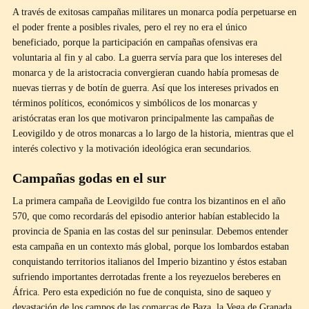
A través de exitosas campañas militares un monarca podía perpetuarse en
el poder frente a posibles rivales, pero el rey no era el único
beneficiado, porque la participación en campañas ofensivas era
voluntaria al fin y al cabo. La guerra servía para que los intereses del
monarca y de la aristocracia convergieran cuando había promesas de
nuevas tierras y de botín de guerra. Así que los intereses privados en
términos políticos, económicos y simbólicos de los monarcas y
aristócratas eran los que motivaron principalmente las campañas de
Leovigildo y de otros monarcas a lo largo de la historia, mientras que el
interés colectivo y la motivación ideológica eran secundarios.
Campañas godas en el sur
La primera campaña de Leovigildo fue contra los bizantinos en el año
570, que como recordarás del episodio anterior habían establecido la
provincia de Spania en las costas del sur peninsular. Debemos entender
esta campaña en un contexto más global, porque los lombardos estaban
conquistando territorios italianos del Imperio bizantino y éstos estaban
sufriendo importantes derrotadas frente a los reyezuelos bereberes en
África. Pero esta expedición no fue de conquista, sino de saqueo y
devastación de los campos de las comarcas de Baza, la Vega de Granada,