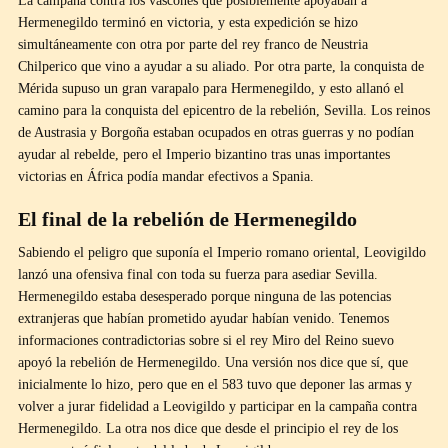
La campaña contra los vascones que posiblemente apoyaban a
Hermenegildo terminó en victoria, y esta expedición se hizo
simultáneamente con otra por parte del rey franco de Neustria
Chilperico que vino a ayudar a su aliado. Por otra parte, la conquista de
Mérida supuso un gran varapalo para Hermenegildo, y esto allanó el
camino para la conquista del epicentro de la rebelión, Sevilla. Los reinos
de Austrasia y Borgoña estaban ocupados en otras guerras y no podían
ayudar al rebelde, pero el Imperio bizantino tras unas importantes
victorias en África podía mandar efectivos a Spania.
El final de la rebelión de Hermenegildo
Sabiendo el peligro que suponía el Imperio romano oriental, Leovigildo
lanzó una ofensiva final con toda su fuerza para asediar Sevilla.
Hermenegildo estaba desesperado porque ninguna de las potencias
extranjeras que habían prometido ayudar habían venido. Tenemos
informaciones contradictorias sobre si el rey Miro del Reino suevo
apoyó la rebelión de Hermenegildo. Una versión nos dice que sí, que
inicialmente lo hizo, pero que en el 583 tuvo que deponer las armas y
volver a jurar fidelidad a Leovigildo y participar en la campaña contra
Hermenegildo. La otra nos dice que desde el principio el rey de los