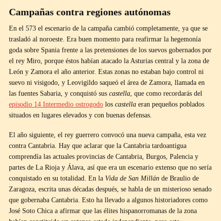
Campañas contra regiones autónomas
En el 573 el escenario de la campaña cambió completamente, ya que se
trasladó al noroeste. Era buen momento para reafirmar la hegemonía
goda sobre Spania frente a las pretensiones de los suevos gobernados por
el rey Miro, porque éstos habían atacado la Asturias central y la zona de
León y Zamora el año anterior. Estas zonas no estaban bajo control ni
suevo ni visigodo, y Leovigildo saqueó el área de Zamora, llamada en
las fuentes Sabaria, y conquistó sus
castella
, que como recordarás del
episodio 14 Intermedio ostrogodo
los
castella
eran pequeños poblados
situados en lugares elevados y con buenas defensas.
El año siguiente, el rey guerrero convocó una nueva campaña, esta vez
contra Cantabria. Hay que aclarar que la Cantabria tardoantigua
comprendía las actuales provincias de Cantabria, Burgos, Palencia y
partes de La Rioja y Álava, así que era un escenario extenso que no sería
conquistado en su totalidad. En la
Vida de San Millán
de Braulio de
Zaragoza, escrita unas décadas después, se habla de un misterioso senado
que gobernaba Cantabria. Esto ha llevado a algunos historiadores como
José Soto Chica a afirmar que las élites hispanorromanas de la zona