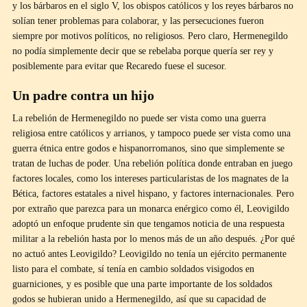
y los bárbaros en el siglo V, los obispos católicos y los reyes bárbaros no
solían tener problemas para colaborar, y las persecuciones fueron
siempre por motivos políticos, no religiosos. Pero claro, Hermenegildo
no podía simplemente decir que se rebelaba porque quería ser rey y
posiblemente para evitar que Recaredo fuese el sucesor.
Un padre contra un hijo
La rebelión de Hermenegildo no puede ser vista como una guerra
religiosa entre católicos y arrianos, y tampoco puede ser vista como una
guerra étnica entre godos e hispanorromanos, sino que simplemente se
tratan de luchas de poder. Una rebelión política donde entraban en juego
factores locales, como los intereses particularistas de los magnates de la
Bética, factores estatales a nivel hispano, y factores internacionales. Pero
por extraño que parezca para un monarca enérgico como él, Leovigildo
adoptó un enfoque prudente sin que tengamos noticia de una respuesta
militar a la rebelión hasta por lo menos más de un año después. ¿Por qué
no actuó antes Leovigildo? Leovigildo no tenía un ejército permanente
listo para el combate, sí tenía en cambio soldados visigodos en
guarniciones, y es posible que una parte importante de los soldados
godos se hubieran unido a Hermenegildo, así que su capacidad de