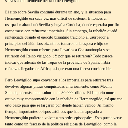
suevos actuó fielmente del lado de Leovigildo.
El sitio sobre Sevilla continuó durante un año, y la situación para
Hermenegildo era cada vez más difícil de sostener. Entonces el
usurpador abandonó Sevilla y huyó a Córdoba, donde esperaba por fin
encontrarse con refuerzos imperiales. Sin embargo, la rebelión quedó
sentenciada cuando el ejército bizantino traicionó al usurpador a
principios del 585. Los bizantinos tomaron a la esposa e hijo de
Hermenegildo como rehenes para llevarlos a Constantinopla y se
retiraron del Reino visigodo. ¿Y por qué se retiraron? Todo parece
indicar que además de las tropas de la provincia de Spania, había
refuerzos llegados de África, así que eran una fuerza considerable.
Pero Leovigildo supo convencer a los imperiales para retirarse tras
devolver algunas plazas conquistadas anteriormente, como Medina
Sidonia, además de un soborno de 30.000 sólidos. El Imperio nunca
estuvo muy comprometido con la rebelión de Hermenegildo, así que con
esto bastó para que se largaran por donde habían venido. Al mismo
tiempo, importantes obispos católicos que habían apoyado a
Hermenegildo pudieron volver a sus sedes episcopales. Esto puede verse
tanto como un fracaso de la política religiosa de Leovigildo, como la