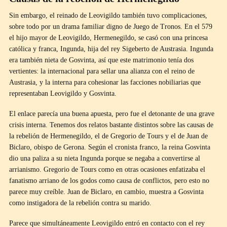
Sin embargo, el reinado de Leovigildo también tuvo complicaciones,
sobre todo por un drama familiar digno de Juego de Tronos. En el 579
el hijo mayor de Leovigildo, Hermenegildo, se casó con una princesa
católica y franca, Ingunda, hija del rey Sigeberto de Austrasia. Ingunda
era también nieta de Gosvinta, así que este matrimonio tenía dos
vertientes: la internacional para sellar una alianza con el reino de
Austrasia, y la interna para cohesionar las facciones nobiliarias que
representaban Leovigildo y Gosvinta.
El enlace parecía una buena apuesta, pero fue el detonante de una grave
crisis interna. Tenemos dos relatos bastante distintos sobre las causas de
la rebelión de Hermenegildo, el de Gregorio de Tours y el de Juan de
Biclaro, obispo de Gerona. Según el cronista franco, la reina Gosvinta
dio una paliza a su nieta Ingunda porque se negaba a convertirse al
arrianismo. Gregorio de Tours como en otras ocasiones enfatizaba el
fanatismo arriano de los godos como causa de conflictos, pero esto no
parece muy creíble. Juan de Biclaro, en cambio, muestra a Gosvinta
como instigadora de la rebelión contra su marido.
Parece que simultáneamente Leovigildo entró en contacto con el rey