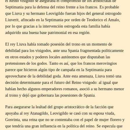
el Reino visigodo se aseguraba el compromiso de los aristócratas de
Septimania para la defensa del reino frente a los francos. Es probable
que Liuva y su hermano Leovigildo fueran hijos del general ostrogodo
Liuverit, afincado en la Septimania por orden de Teodorico el Amalo,
por lo que gracias a la intervención ostrogoda esta familia había
adquirido una buena base patrimonial en esa región.
El rey Liuva había tomado posesión del trono en un momento de
debilidad para los visigodos, ante una Spania fragmentada políticamente
en otros estados y poderes locales autónomos que disputaban las
pretensiones de los godos. Tanto es así, que los francos merovingios
parece que hicieron algún tipo de campaña en la Septimania para
aprovecharse de la debilidad goda. Ante esta amenaza, Liuva tomó una
decisión determinante para el futuro del Reino visigodo: al igual que
habían hecho algunos emperadores romanos, asoció a su hermano menor
al trono y dejó que gobernara las posesiones de Spania.
Para asegurarse la lealtad del grupo aristocrático de la facción que
apoyaba al rey Atanagildo, Leovigildo se casó con su esposa viuda,
Gosvinta, una reina que no se contentaba con el papel de mujer florero y
que tendría una gran influencia en la política del reino. Se especula que