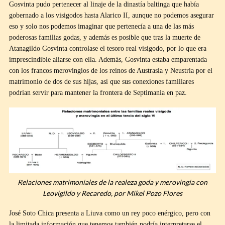
Gosvinta pudo pertenecer al linaje de la dinastía baltinga que había
gobernado a los visigodos hasta Alarico II, aunque no podemos asegurar
eso y solo nos podemos imaginar que pertenecía a una de las más
poderosas familias godas, y además es posible que tras la muerte de
Atanagildo Gosvinta controlase el tesoro real visigodo, por lo que era
imprescindible aliarse con ella. Además, Gosvinta estaba emparentada
con los francos merovingios de los reinos de Austrasia y Neustria por el
matrimonio de dos de sus hijas, así que sus conexiones familiares
podrían servir para mantener la frontera de Septimania en paz.
Relaciones matrimoniales de la realeza goda y merovingia con
Leovigildo y Recaredo, por Mikel Pozo Flores
José Soto Chica presenta a Liuva como un rey poco enérgico, pero con
la limitada información que tenemos también podría interpretarse el