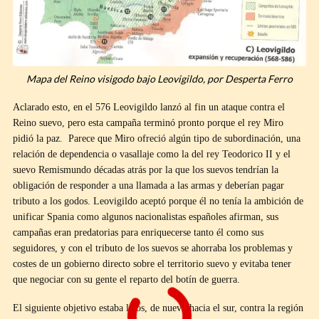
Mapa del Reino visigodo bajo Leovigildo, por Desperta Ferro
Aclarado esto, en el 576 Leovigildo lanzó al fin un ataque contra el
Reino suevo, pero esta campaña terminó pronto porque el rey Miro
pidió la paz. Parece que Miro ofreció algún tipo de subordinación, una
relación de dependencia o vasallaje como la del rey Teodorico II y el
suevo Remismundo décadas atrás por la que los suevos tendrían la
obligación de responder a una llamada a las armas y deberían pagar
tributo a los godos. Leovigildo aceptó porque él no tenía la ambición de
unificar Spania como algunos nacionalistas españoles afirman, sus
campañas eran predatorias para enriquecerse tanto él como sus
seguidores, y con el tributo de los suevos se ahorraba los problemas y
costes de un gobierno directo sobre el territorio suevo y evitaba tener
que negociar con su gente el reparto del botín de guerra.
El siguiente objetivo estaba lejos, de nuevo hacia el sur, contra la región