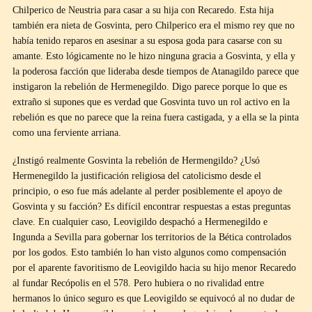
Chilperico de Neustria para casar a su hija con Recaredo. Esta hija
también era nieta de Gosvinta, pero Chilperico era el mismo rey que no
había tenido reparos en asesinar a su esposa goda para casarse con su
amante. Esto lógicamente no le hizo ninguna gracia a Gosvinta, y ella y
la poderosa facción que lideraba desde tiempos de Atanagildo parece que
instigaron la rebelión de Hermenegildo. Digo parece porque lo que es
extraño si supones que es verdad que Gosvinta tuvo un rol activo en la
rebelión es que no parece que la reina fuera castigada, y a ella se la pinta
como una ferviente arriana.
¿Instigó realmente Gosvinta la rebelión de Hermengildo? ¿Usó
Hermenegildo la justificación religiosa del catolicismo desde el
principio, o eso fue más adelante al perder posiblemente el apoyo de
Gosvinta y su facción? Es difícil encontrar respuestas a estas preguntas
clave. En cualquier caso, Leovigildo despachó a Hermenegildo e
Ingunda a Sevilla para gobernar los territorios de la Bética controlados
por los godos. Esto también lo han visto algunos como compensación
por el aparente favoritismo de Leovigildo hacia su hijo menor Recaredo
al fundar Recópolis en el 578. Pero hubiera o no rivalidad entre
hermanos lo único seguro es que Leovigildo se equivocó al no dudar de