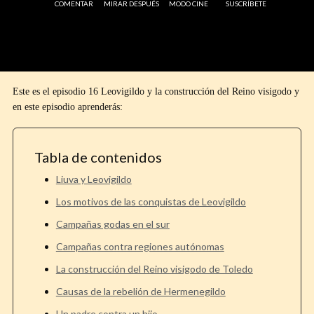
COMENTAR
MIRAR DESPUÉS
MODO CINE
SUSCRÍBETE
Este es el episodio 16 Leovigildo y la construcción del Reino visigodo y
en este episodio aprenderás:
Tabla de contenidos
Liuva y Leovigildo
Los motivos de las conquistas de Leovigildo
Campañas godas en el sur
Campañas contra regiones autónomas
La construcción del Reino visigodo de Toledo
Causas de la rebelión de Hermenegildo
Un padre contra un hijo