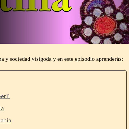
na y sociedad visigoda y en este episodio aprenderás:
erii
da
pania