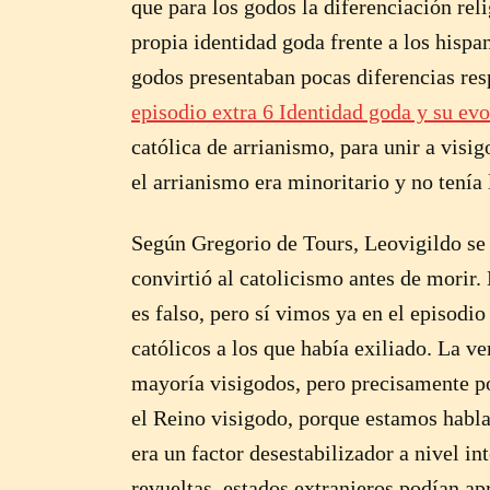
que para los godos la diferenciación re
propia identidad goda frente a los hisp
godos presentaban pocas diferencias res
episodio extra 6 Identidad goda y su ev
católica de arrianismo, para unir a vis
el arrianismo era minoritario y no tenía l
Según Gregorio de Tours, Leovigildo se a
convirtió al catolicismo antes de mori
es falso, pero sí vimos ya en el episodi
católicos a los que había exiliado. La v
mayoría visigodos, pero precisamente por
el Reino visigodo, porque estamos hablan
era un factor desestabilizador a nivel in
revueltas, estados extranjeros podían ap