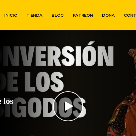
INICIO
TIENDA
BLOG
PATREON
DONA
CON
 los