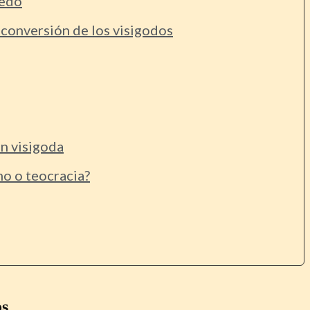
redo
a conversión de los visigodos
ón visigoda
o o teocracia?
os