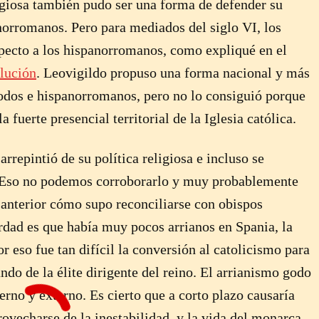
ligiosa también pudo ser una forma de defender su
anorromanos. Pero para mediados del siglo VI, los
pecto a los hispanorromanos, como expliqué en el
olución
. Leovigildo propuso una forma nacional y más
igodos e hispanorromanos, pero no lo consiguió porque
a fuerte presencial territorial de la Iglesia católica.
rrepintió de su política religiosa e incluso se
r. Eso no podemos corroborarlo y muy probablemente
o anterior cómo supo reconciliarse con obispos
erdad es que había muy pocos arrianos en Spania, la
 eso fue tan difícil la conversión al catolicismo para
do de la élite dirigente del reino. El arrianismo godo
terno y externo. Es cierto que a corto plazo causaría
rovecharse de la inestabilidad, y la vida del monarca