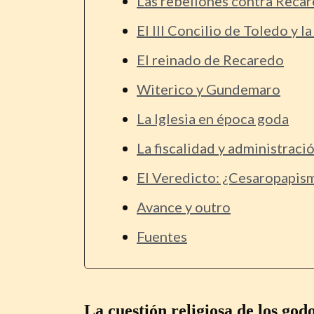
Las rebeliones contra Reca
El III Concilio de Toledo y l
El reinado de Recaredo
Witerico y Gundemaro
La Iglesia en época goda
La fiscalidad y administraci
El Veredicto: ¿Cesaropapism
Avance y outro
Fuentes
La cuestión religiosa de los god