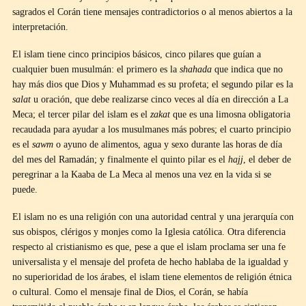
sagrados el Corán tiene mensajes contradictorios o al menos abiertos a la
interpretación.
El islam tiene cinco principios básicos, cinco pilares que guían a
cualquier buen musulmán: el primero es la
shahada
que indica que no
hay más dios que Dios y Muhammad es su profeta; el segundo pilar es la
salat
u oración, que debe realizarse cinco veces al día en dirección a La
Meca; el tercer pilar del islam es el
zakat
que es una limosna obligatoria
recaudada para ayudar a los musulmanes más pobres; el cuarto principio
es el
sawm
o ayuno de alimentos, agua y sexo durante las horas de día
del mes del Ramadán; y finalmente el quinto pilar es el
hajj
, el deber de
peregrinar a la Kaaba de La Meca al menos una vez en la vida si se
puede.
El islam no es una religión con una autoridad central y una jerarquía con
sus obispos, clérigos y monjes como la Iglesia católica. Otra diferencia
respecto al cristianismo es que, pese a que el islam proclama ser una fe
universalista y el mensaje del profeta de hecho hablaba de la igualdad y
no superioridad de los árabes, el islam tiene elementos de religión étnica
o cultural. Como el mensaje final de Dios, el Corán, se había