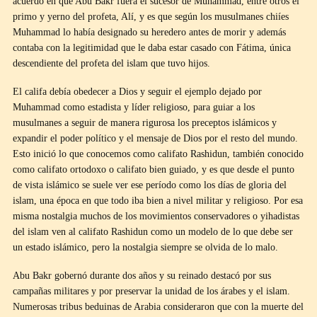
acuerdo en que Abu Bakr fuera el sucesor de Muhammad, entre otros el
primo y yerno del profeta, Alí, y es que según los musulmanes chiíes
Muhammad lo había designado su heredero antes de morir y además
contaba con la legitimidad que le daba estar casado con Fátima, única
descendiente del profeta del islam que tuvo hijos.
El califa debía obedecer a Dios y seguir el ejemplo dejado por
Muhammad como estadista y líder religioso, para guiar a los
musulmanes a seguir de manera rigurosa los preceptos islámicos y
expandir el poder político y el mensaje de Dios por el resto del mundo.
Esto inició lo que conocemos como califato Rashidun, también conocido
como califato ortodoxo o califato bien guiado, y es que desde el punto
de vista islámico se suele ver ese período como los días de gloria del
islam, una época en que todo iba bien a nivel militar y religioso. Por esa
misma nostalgia muchos de los movimientos conservadores o yihadistas
del islam ven al califato Rashidun como un modelo de lo que debe ser
un estado islámico, pero la nostalgia siempre se olvida de lo malo.
Abu Bakr gobernó durante dos años y su reinado destacó por sus
campañas militares y por preservar la unidad de los árabes y el islam.
Numerosas tribus beduinas de Arabia consideraron que con la muerte del