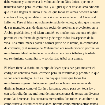
debe venerar y someterse a la voluntad de un Dios único, que no es
trinitario como para los católicos, y al igual que el cristianismo advierte
que un día llegará el Juicio Final en que todas las almas deberán rendir
cuentas a Dios, quien determinará si una persona debe ir al Cielo o al
Infierno. Pero el islam no solamente habla de teología, sino que muchos
de sus mensajes eran de denuncia social de problemas prevalentes en la
Arabia preislámica, y el islam también es mucho más que una religión
porque es una forma de gobierno y de regir todos los aspectos de la
vida. Los musulmanes pasan a formar parte de la umma, la comunidad
de creyentes, y el mensaje de Muhammad era revolucionario porque los
musulmanes idealmente deben abandonar sus lazos tribales y trasladar
ese sentimiento comunitario y solidaridad tribal a la umma.
El islam tiene la sharía, un cuerpo de leyes que sirve para mostrar el
código de conducta moral correcto para un musulmán y prohibir lo que
se considere maligno. Aun así, no hay que creer que todos los
musulmanes siguen o interpretan igual estas leyes provenientes de
distintas fuentes como el Corán o la sunna, como pasa con toda ley o
con toda religión hay multitud de interpretaciones de temas tan diversos
como las herencias, los contratos mercantiles, los robos, el adulterio, o
cómo tratar a los judíos y cristianos, porque como muchos otros textos