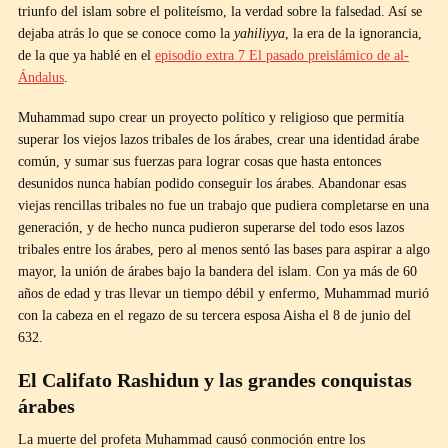
triunfo del islam sobre el politeísmo, la verdad sobre la falsedad. Así se
dejaba atrás lo que se conoce como la
yahiliyya
, la era de la ignorancia,
de la que ya hablé en el
episodio extra 7 El pasado preislámico de al-
Ándalus
.
Muhammad supo crear un proyecto político y religioso que permitía
superar los viejos lazos tribales de los árabes, crear una identidad árabe
común, y sumar sus fuerzas para lograr cosas que hasta entonces
desunidos nunca habían podido conseguir los árabes. Abandonar esas
viejas rencillas tribales no fue un trabajo que pudiera completarse en una
generación, y de hecho nunca pudieron superarse del todo esos lazos
tribales entre los árabes, pero al menos sentó las bases para aspirar a algo
mayor, la unión de árabes bajo la bandera del islam. Con ya más de 60
años de edad y tras llevar un tiempo débil y enfermo, Muhammad murió
con la cabeza en el regazo de su tercera esposa Aisha el 8 de junio del
632.
El Califato Rashidun y las grandes conquistas
árabes
La muerte del profeta Muhammad causó conmoción entre los