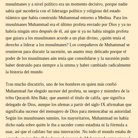
musulmanes y a nivel político era un momento decisivo, porque nadie
sabía qué sucedería con el liderazgo político y religioso del estado
islámico que había construido Muhammad entorno a Medina. Para los
musulmanes Muhammad era el último profeta enviado por Dios y ya no
habría ningún otro después de él, así que si ya no había ningún profeta
que guiara a los musulmanes acorde a un plan divino, ¿quién tenía el
derecho a liderar a los musulmanes? Los compañeros de Muhammad se
reunieron para discutir la sucesión, un asunto muy delicado porque el
poder de los musulmanes aún tenía que consolidarse y la sucesión pudo
haber destruido para siempre a la umma y haber cambiado radicalmente
la historia del mundo.
Tras mucho discutirlo, uno de los hombres en quien más confió
Muhammad fue elegido sucesor del profeta, su suegro y miembro de la
tribu Quraysh Abu Bakr, que asumió el título de califa, que significa
delegado de Dios, aunque los ulemas a partir del siglo IX afirmaban que
significaba sucesor del mensajero de Dios para menoscabar su autoridad.
Según los musulmanes sunníes, los mayoritarios, Muhammad no había
dicho nada sobre quién le iba a suceder como estadista ni la fórmula a
usar, así que el califato fue una innovación. No todo el mundo estaba de