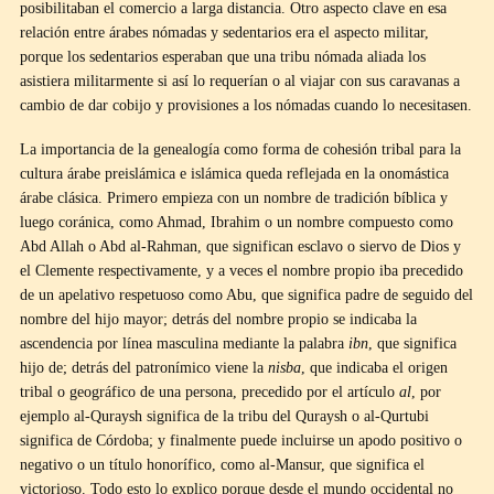
posibilitaban el comercio a larga distancia. Otro aspecto clave en esa
relación entre árabes nómadas y sedentarios era el aspecto militar,
porque los sedentarios esperaban que una tribu nómada aliada los
asistiera militarmente si así lo requerían o al viajar con sus caravanas a
cambio de dar cobijo y provisiones a los nómadas cuando lo necesitasen.
La importancia de la genealogía como forma de cohesión tribal para la
cultura árabe preislámica e islámica queda reflejada en la onomástica
árabe clásica. Primero empieza con un nombre de tradición bíblica y
luego coránica, como Ahmad, Ibrahim o un nombre compuesto como
Abd Allah o Abd al-Rahman, que significan esclavo o siervo de Dios y
el Clemente respectivamente, y a veces el nombre propio iba precedido
de un apelativo respetuoso como Abu, que significa padre de seguido del
nombre del hijo mayor; detrás del nombre propio se indicaba la
ascendencia por línea masculina mediante la palabra
ibn
, que significa
hijo de; detrás del patronímico viene la
nisba
, que indicaba el origen
tribal o geográfico de una persona, precedido por el artículo
al
, por
ejemplo al-Quraysh significa de la tribu del Quraysh o al-Qurtubi
significa de Córdoba; y finalmente puede incluirse un apodo positivo o
negativo o un título honorífico, como al-Mansur, que significa el
victorioso. Todo esto lo explico porque desde el mundo occidental no