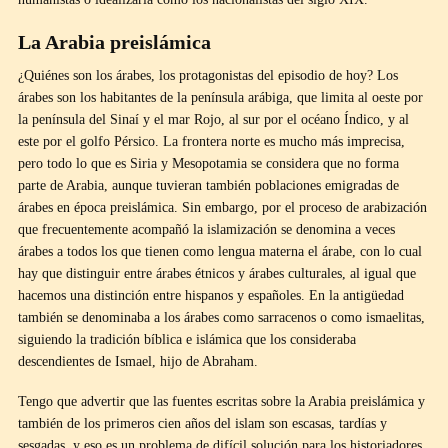
La Arabia preislámica
¿Quiénes son los árabes, los protagonistas del episodio de hoy? Los
árabes son los habitantes de la península arábiga, que limita al oeste por
la península del Sinaí y el mar Rojo, al sur por el océano Índico, y al
este por el golfo Pérsico. La frontera norte es mucho más imprecisa,
pero todo lo que es Siria y Mesopotamia se considera que no forma
parte de Arabia, aunque tuvieran también poblaciones emigradas de
árabes en época preislámica. Sin embargo, por el proceso de arabización
que frecuentemente acompañó la islamización se denomina a veces
árabes a todos los que tienen como lengua materna el árabe, con lo cual
hay que distinguir entre árabes étnicos y árabes culturales, al igual que
hacemos una distinción entre hispanos y españoles. En la antigüedad
también se denominaba a los árabes como sarracenos o como ismaelitas,
siguiendo la tradición bíblica e islámica que los consideraba
descendientes de Ismael, hijo de Abraham.
Tengo que advertir que las fuentes escritas sobre la Arabia preislámica y
también de los primeros cien años del islam son escasas, tardías y
sesgadas, y eso es un problema de difícil solución para los historiadores.