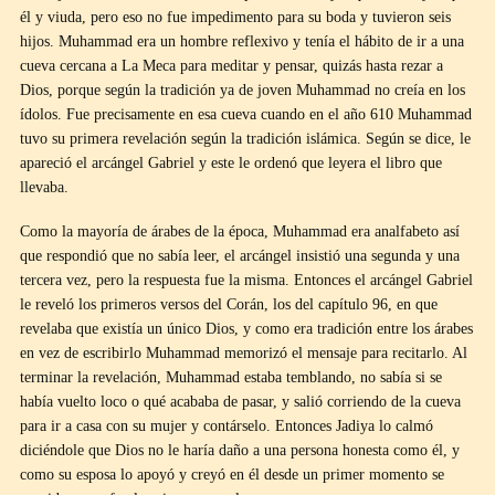
él y viuda, pero eso no fue impedimento para su boda y tuvieron seis
hijos. Muhammad era un hombre reflexivo y tenía el hábito de ir a una
cueva cercana a La Meca para meditar y pensar, quizás hasta rezar a
Dios, porque según la tradición ya de joven Muhammad no creía en los
ídolos. Fue precisamente en esa cueva cuando en el año 610 Muhammad
tuvo su primera revelación según la tradición islámica. Según se dice, le
apareció el arcángel Gabriel y este le ordenó que leyera el libro que
llevaba.
Como la mayoría de árabes de la época, Muhammad era analfabeto así
que respondió que no sabía leer, el arcángel insistió una segunda y una
tercera vez, pero la respuesta fue la misma. Entonces el arcángel Gabriel
le reveló los primeros versos del Corán, los del capítulo 96, en que
revelaba que existía un único Dios, y como era tradición entre los árabes
en vez de escribirlo Muhammad memorizó el mensaje para recitarlo. Al
terminar la revelación, Muhammad estaba temblando, no sabía si se
había vuelto loco o qué acababa de pasar, y salió corriendo de la cueva
para ir a casa con su mujer y contárselo. Entonces Jadiya lo calmó
diciéndole que Dios no le haría daño a una persona honesta como él, y
como su esposa lo apoyó y creyó en él desde un primer momento se