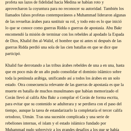
profeta sus lazos de fidelidad hacia Medina se habían roto y
aprovecharon la coyuntura para no reconocer su autoridad. También los
llamados falsos profetas contemporáneos a Muhammad lideraron algunas
de las revueltas árabes para sustituir su rol, y todo esto es lo que inició
lo que se conoce como guerras Ridda o guerras de apostasía. Abu Bakr
encomendó la misión de terminar con los rebeldes al apodado la Espada
de Dios, Khalid ibn al-Walid, el hombre que ni antes ni después de las
guerras Ridda perdió una sola de las cien batallas en que se dice que
participó.
Khalid fue derrotando a las tribus árabes rebeldes de una a en una, hasta
que en poco más de un año pudo consolidar el dominio islámico sobre
toda la península arábiga, unificando así a todos los árabes en un solo
estado. Otra consecuencia relevante de las guerras de apostasía es que la
muerte en batalla de muchos musulmanes que habían memorizado el
Corán llevó al califa Abu Bakr a compilar el Corán de forma escrita,
para evitar que su contenido se adulterara y se perdiera con el paso del
tiempo, aunque la tarea de estandarizarlo la completaría el tercer califa
ortodoxo, Utmán. Tras una sucesión complicada y una serie de
rebeliones internas, el islam y el estado islámico fundado por
Muhammad pudo sobrevivir a los grandes desafíos a los que se había