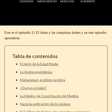
COMENTAR
MIRAR DESPUÉS
MODO CINE
SUSCRÍBETE
Este es el episodio 21 El islam y las conquistas árabes y en este episodio
aprenderás:
Tabla de contenidos
El inicio de la Edad Media
La Arabia preislámica
Muhammad, el último profeta
¿Qué es el islam?
La Hégira y la Constitución de Medina
Hacia la unificación de los árabes
El Califato Rashidun y las grandes conquistas