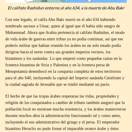
El califato Rashidun entorno al año 634, a la muerte de Abu Bakr
Con este legado, el califa Abu Bakr murió en el año 634 habiendo
nombrado sucesor a Umar, quien al igual que él había sido suegro de
Muhammad. Ahora que Arabia pertenecía al califato Rashidun, el modo
de vida árabe de guerras entre tribus ya no podía continuar, así que ese
poderío militar que habían reunido los árabes en un solo estado podía
dirigirse hacia el norte contra sus grandes imperios vecinos, los
bizantinos y los sasánidas. Lo que empezó como pequeñas razias en la
frontera bizantina de Siria y Palestina y en la frontera persa de
Mesopotamia desembocó en la conquista completa de estos territorios
para el año 640, incluyendo la capital del Imperio sasánida Ctesifonte y
la ciudad sagrada de Jerusalén que se rindió mediante un pacto.
El hecho de que las tropas árabes respetaran las vidas, propiedades y
religión de los conquistados a cambio de tributo también aseguró que la
población local no mostrase mucha resistencia, y los árabes mantuvieron
durante muchos años la administración funcionando tal y como antes,
incluyendo el uso administrativo del griego y el persa. El emperador
bizantino Heraclio no pudo frenar el imparable avance árabe y éstos