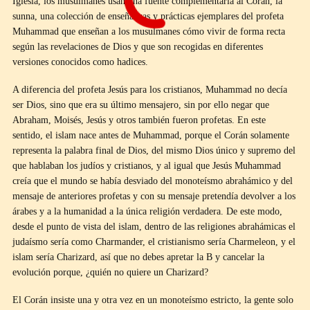
Iglesia, los musulmanes usan una fuente complementaria al Corán, la
sunna, una colección de enseñanzas y prácticas ejemplares del profeta
Muhammad que enseñan a los musulmanes cómo vivir de forma recta
según las revelaciones de Dios y que son recogidas en diferentes
versiones conocidos como hadices.
A diferencia del profeta Jesús para los cristianos, Muhammad no decía
ser Dios, sino que era su último mensajero, sin por ello negar que
Abraham, Moisés, Jesús y otros también fueron profetas. En este
sentido, el islam nace antes de Muhammad, porque el Corán solamente
representa la palabra final de Dios, del mismo Dios único y supremo del
que hablaban los judíos y cristianos, y al igual que Jesús Muhammad
creía que el mundo se había desviado del monoteísmo abrahámico y del
mensaje de anteriores profetas y con su mensaje pretendía devolver a los
árabes y a la humanidad a la única religión verdadera. De este modo,
desde el punto de vista del islam, dentro de las religiones abrahámicas el
judaísmo sería como Charmander, el cristianismo sería Charmeleon, y el
islam sería Charizard, así que no debes apretar la B y cancelar la
evolución porque, ¿quién no quiere un Charizard?
El Corán insiste una y otra vez en un monoteísmo estricto, la gente solo