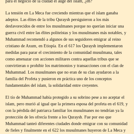
para el negocio de la ciudad el auge del islam, ¿eh?
La tensión en La Meca fue creciendo mientras que el islam ganaba
adeptos. Las élites de la tribu Quraysh persiguieron a los más
desfavorecidos de entre los musulmanes porque no querían iniciar una
guerra civil entre las élites politeístas y los musulmanes más notables, y
Muhammad recomendó a algunos de sus seguidores emigrar al reino
cristiano de Axum, en Etiopía. En el 617 los Quraysh implementaron
medidas para parar el crecimiento de la comunidad musulmana, tales
como amenazar con acciones militares contra aquellas tribus que se
convirtieran o prohibir los matrimonios y transacciones con el clan de
Muhammad. Los musulmanes que no eran de su clan ayudaron a la
familia del Profeta y pusieron en práctica uno de los conceptos
fundamentales del islam, la solidaridad entre creyentes.
El tío de Muhammad había protegido a su sobrino pese a no aceptar el
islam, pero murió al igual que la primera esposa del profeta en el 619, y
con la pérdida del patriarca familiar los musulmanes no tendrían ya la
protección de les ofrecía frente a los Quraysh. Fue por eso que
Muhammad tanteó diferentes ciudades donde emigrar con su comunidad
de fieles y finalmente en el 622 los musulmanes huyeron de La Meca y