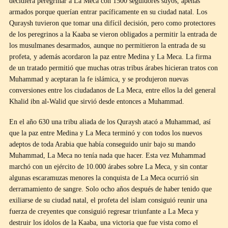
decidiera peregrinar a La Meca con 1500 seguidores suyos, apenas
armados porque querían entrar pacíficamente en su ciudad natal. Los
Quraysh tuvieron que tomar una difícil decisión, pero como protectores
de los peregrinos a la Kaaba se vieron obligados a permitir la entrada de
los musulmanes desarmados, aunque no permitieron la entrada de su
profeta, y además acordaron la paz entre Medina y La Meca. La firma
de un tratado permitió que muchas otras tribus árabes hicieran tratos con
Muhammad y aceptaran la fe islámica, y se produjeron nuevas
conversiones entre los ciudadanos de La Meca, entre ellos la del general
Khalid ibn al-Walid que sirvió desde entonces a Muhammad.
En el año 630 una tribu aliada de los Quraysh atacó a Muhammad, así
que la paz entre Medina y La Meca terminó y con todos los nuevos
adeptos de toda Arabia que había conseguido unir bajo su mando
Muhammad, La Meca no tenía nada que hacer. Esta vez Muhammad
marchó con un ejército de 10.000 árabes sobre La Meca, y sin contar
algunas escaramuzas menores la conquista de La Meca ocurrió sin
derramamiento de sangre. Solo ocho años después de haber tenido que
exiliarse de su ciudad natal, el profeta del islam consiguió reunir una
fuerza de creyentes que consiguió regresar triunfante a La Meca y
destruir los ídolos de la Kaaba, una victoria que fue vista como el