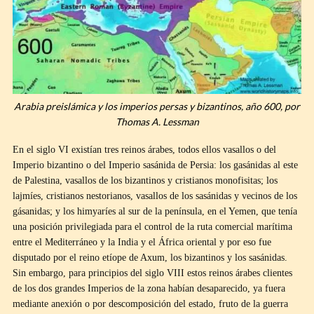
Arabia preislámica y los imperios persas y bizantinos, año 600, por
Thomas A. Lessman
En el siglo VI existían tres reinos árabes, todos ellos vasallos o del
Imperio bizantino o del Imperio sasánida de Persia: los gasánidas al este
de Palestina, vasallos de los bizantinos y cristianos monofisitas; los
lajmíes, cristianos nestorianos, vasallos de los sasánidas y vecinos de los
gásanidas; y los himyaríes al sur de la península, en el Yemen, que tenía
una posición privilegiada para el control de la ruta comercial marítima
entre el Mediterráneo y la India y el África oriental y por eso fue
disputado por el reino etíope de Axum, los bizantinos y los sasánidas.
Sin embargo, para principios del siglo VIII estos reinos árabes clientes
de los dos grandes Imperios de la zona habían desaparecido, ya fuera
mediante anexión o por descomposición del estado, fruto de la guerra