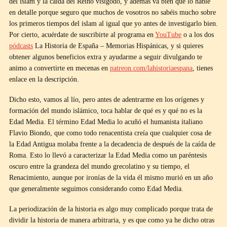
del islam y la caída del Reino visigodo, y además va bien que lo hable
en detalle porque seguro que muchos de vosotros no sabéis mucho sobre
los primeros tiempos del islam al igual que yo antes de investigarlo bien.
Por cierto, acuérdate de suscribirte al programa en
YouTube
o a los dos
pódcasts
La Historia de España – Memorias Hispánicas, y si quieres
obtener algunos beneficios extra y ayudarme a seguir divulgando te
animo a convertirte en mecenas en
patreon.com/lahistoriaespana
, tienes
enlace en la descripción.
Dicho esto, vamos al lío, pero antes de adentrarme en los orígenes y
formación del mundo islámico, toca hablar de qué es y qué no es la
Edad Media. El término Edad Media lo acuñó el humanista italiano
Flavio Biondo, que como todo renacentista creía que cualquier cosa de
la Edad Antigua molaba frente a la decadencia de después de la caída de
Roma. Esto lo llevó a caracterizar la Edad Media como un paréntesis
oscuro entre la grandeza del mundo grecolatino y su tiempo, el
Renacimiento, aunque por ironías de la vida él mismo murió en un año
que generalmente seguimos considerando como Edad Media.
La periodización de la historia es algo muy complicado porque trata de
dividir la historia de manera arbitraria, y es que como ya he dicho otras