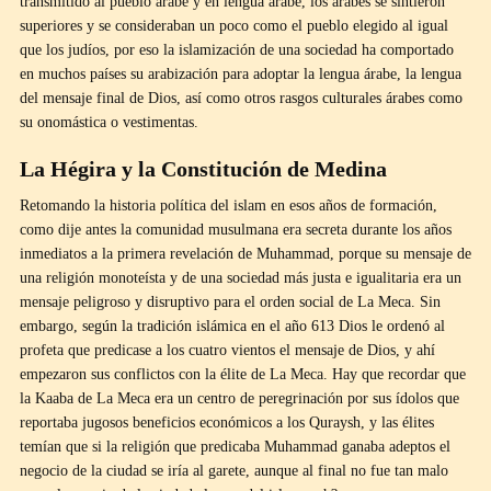
transmitido al pueblo árabe y en lengua árabe, los árabes se sintieron
superiores y se consideraban un poco como el pueblo elegido al igual
que los judíos, por eso la islamización de una sociedad ha comportado
en muchos países su arabización para adoptar la lengua árabe, la lengua
del mensaje final de Dios, así como otros rasgos culturales árabes como
su onomástica o vestimentas.
La Hégira y la Constitución de Medina
Retomando la historia política del islam en esos años de formación,
como dije antes la comunidad musulmana era secreta durante los años
inmediatos a la primera revelación de Muhammad, porque su mensaje de
una religión monoteísta y de una sociedad más justa e igualitaria era un
mensaje peligroso y disruptivo para el orden social de La Meca. Sin
embargo, según la tradición islámica en el año 613 Dios le ordenó al
profeta que predicase a los cuatro vientos el mensaje de Dios, y ahí
empezaron sus conflictos con la élite de La Meca. Hay que recordar que
la Kaaba de La Meca era un centro de peregrinación por sus ídolos que
reportaba jugosos beneficios económicos a los Quraysh, y las élites
temían que si la religión que predicaba Muhammad ganaba adeptos el
negocio de la ciudad se iría al garete, aunque al final no fue tan malo