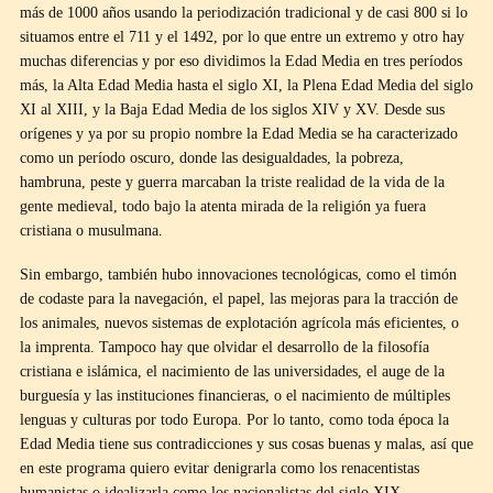
más de 1000 años usando la periodización tradicional y de casi 800 si lo
situamos entre el 711 y el 1492, por lo que entre un extremo y otro hay
muchas diferencias y por eso dividimos la Edad Media en tres períodos
más, la Alta Edad Media hasta el siglo XI, la Plena Edad Media del siglo
XI al XIII, y la Baja Edad Media de los siglos XIV y XV. Desde sus
orígenes y ya por su propio nombre la Edad Media se ha caracterizado
como un período oscuro, donde las desigualdades, la pobreza,
hambruna, peste y guerra marcaban la triste realidad de la vida de la
gente medieval, todo bajo la atenta mirada de la religión ya fuera
cristiana o musulmana.
Sin embargo, también hubo innovaciones tecnológicas, como el timón
de codaste para la navegación, el papel, las mejoras para la tracción de
los animales, nuevos sistemas de explotación agrícola más eficientes, o
la imprenta. Tampoco hay que olvidar el desarrollo de la filosofía
cristiana e islámica, el nacimiento de las universidades, el auge de la
burguesía y las instituciones financieras, o el nacimiento de múltiples
lenguas y culturas por todo Europa. Por lo tanto, como toda época la
Edad Media tiene sus contradicciones y sus cosas buenas y malas, así que
en este programa quiero evitar denigrarla como los renacentistas
humanistas o idealizarla como los nacionalistas del siglo XIX.