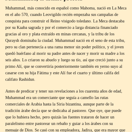
Muhammad, más conocido en español como Mahoma, nació en La Meca
en el año 570, cuando Leovigildo recién empezaba sus campañas de
conquista para construir el Reino visigodo toledano. La Meca destacaba
por su Kaaba sagrada y por el comercio a larga distancia financiado
gracias al oro y plata extraído en minas cercanas, y la tribu de los
Quraysh dominaba la ciudad. Muhammad nació en el seno de esta tribu,
pero su clan pertenecía a una rama menor sin poder político, y el joven
quedó huérfano al morir su padre antes de nacer y morir su madre a los
seis años. Lo criaron su abuelo y luego su tío, así que creció junto a su
primo Alí, que se convertiría posteriormente también en yerno suyo al
casarse con su hija Fátima y este Alí fue el cuarto y último califa del
califato Rashidun.
Antes de predicar y tener sus revelaciones a los cuarenta años de edad,
Muhammad era un comerciante que seguía a camello las rutas
comerciales de Arabia hasta la Siria bizantina, aunque parte de la
tradición árabe decía que se dedicaba al pastoreo. Que oye, que puede
que lo hubiera hecho, pero quizás las fuentes trataron de hacer un
paralelismo entre pastorear un rebaño y guiar a los árabes con su
mensaje de Dios. Se casó con su empleadora, Jadiya, que era mayor que