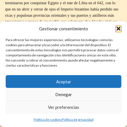
terminaron por conquistar Egipto y el este de Libia en el 642, con lo
que en un abrir y cerrar de ojos el Imperio bizantino había perdido sus
ricas y populosas provincias orientales y sus puertos y astilleros más
importantes a manos de un pueblo que solamente dos décadas atrás no
representaba ningún peligro.
Gestionar consentimiento
Para ofrecer las mejores experiencias, utilizamos tecnologías como las
cookies para almacenar y/o acceder a la información del dispositivo. El
consentimiento de estas tecnologías nos permitirá procesar datos como el
comportamiento de navegación o las identificaciones únicas en este sitio.
No consentir o retirar el consentimiento, puede afectar negativamente a
ciertas características y funciones.
Aceptar
Denegar
Ver preferencias
Entrada del califa Umar a Jerusalén tras capitular en el 637
Política de cookies
Política de privacidad
Más al este, los árabes conquistaron buena parte de la meseta de Irán y el