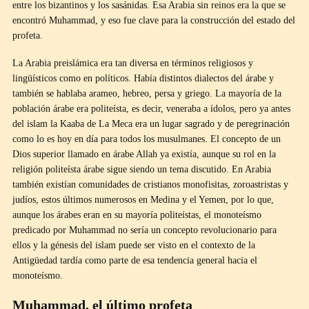
entre los bizantinos y los sasánidas. Esa Arabia sin reinos era la que se
encontró Muhammad, y eso fue clave para la construcción del estado del
profeta.
La Arabia preislámica era tan diversa en términos religiosos y
lingüísticos como en políticos. Había distintos dialectos del árabe y
también se hablaba arameo, hebreo, persa y griego. La mayoría de la
población árabe era politeísta, es decir, veneraba a ídolos, pero ya antes
del islam la Kaaba de La Meca era un lugar sagrado y de peregrinación
como lo es hoy en día para todos los musulmanes. El concepto de un
Dios superior llamado en árabe Allah ya existía, aunque su rol en la
religión politeísta árabe sigue siendo un tema discutido. En Arabia
también existían comunidades de cristianos monofisitas, zoroastristas y
judíos, estos últimos numerosos en Medina y el Yemen, por lo que,
aunque los árabes eran en su mayoría politeístas, el monoteísmo
predicado por Muhammad no sería un concepto revolucionario para
ellos y la génesis del islam puede ser visto en el contexto de la
Antigüedad tardía como parte de esa tendencia general hacia el
monoteísmo.
Muhammad, el último profeta