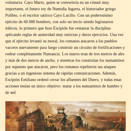
voluntaria: Cayo Mario, quien se convertiría en un cónsul muy
importante, el futuro rey de Numidia Jugurta, el historiador griego
Polibio, o el escritor satírico Cayo Lucilio. Con un poderosísimo
ejército de 60.000 hombres, con solo un tercio siendo legionarios
itálicos, lo primero que hizo Escipión fue restaurar la disciplina
aplicando reglas de austeridad muy estrictas y duros ejercicios. Una vez
que el ejército levantó su moral, los romanos atacaron a los pueblos
vacceos nuevamente para luego construir un circuito de fortificaciones y
rodear completamente Numancia. Los muros eran de tres metros de alto
y más de dos metros de ancho, y mientras los construían los numantinos
por supuesto que atacaron, pero los romanos repelieron sus ataques
gracias a un ingenioso sistema de rápidas comunicaciones. Además,
Escipión Emiliano ordenó cerrar los afluentes del Duero, y todas estas
acciones tenían un único objetivo: matar a los numantinos de hambre y
de sed.