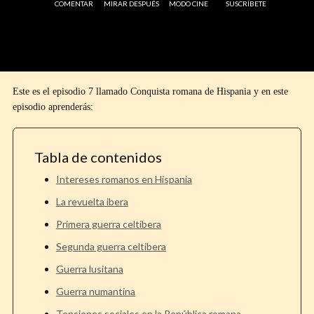
COMENTAR
MIRAR DESPUÉS
MODO CINE
SUSCRÍBETE
Este es el episodio 7 llamado Conquista romana de Hispania y en este
episodio aprenderás:
Tabla de contenidos
Intereses romanos en Hispania
La revuelta ibera
Primera guerra celtibera
Segunda guerra celtibera
Guerra lusitana
Guerra numantina
Tensiones sociales en la República romana