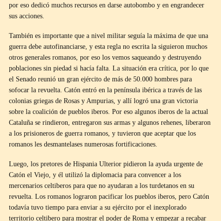
por eso dedicó muchos recursos en darse autobombo y en engrandecer
sus acciones.
También es importante que a nivel militar seguía la máxima de que una
guerra debe autofinanciarse, y esta regla no escrita la siguieron muchos
otros generales romanos, por eso los vemos saqueando y destruyendo
poblaciones sin piedad si hacía falta. La situación era crítica, por lo que
el Senado reunió un gran ejército de más de 50.000 hombres para
sofocar la revuelta. Catón entró en la península ibérica a través de las
colonias griegas de Rosas y Ampurias, y allí logró una gran victoria
sobre la coalición de pueblos iberos. Por eso algunos iberos de la actual
Cataluña se rindieron, entregaron sus armas y algunos rehenes, liberaron
a los prisioneros de guerra romanos, y tuvieron que aceptar que los
romanos les desmantelases numerosas fortificaciones.
Luego, los pretores de Hispania Ulterior pidieron la ayuda urgente de
Catón el Viejo, y él utilizó la diplomacia para convencer a los
mercenarios celtiberos para que no ayudaran a los turdetanos en su
revuelta. Los romanos lograron pacificar los pueblos iberos, pero Catón
todavía tuvo tiempo para enviar a su ejército por el inexplorado
territorio celtibero para mostrar el poder de Roma y empezar a recabar