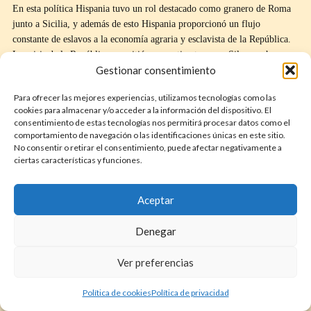
En esta política Hispania tuvo un rol destacado como granero de Roma
junto a Sicilia, y además de esto Hispania proporcionó un flujo
constante de eslavos a la economía agraria y esclavista de la República.
La crisis de la República permitió a un optimate como Sila marchar
Gestionar consentimiento
sobre Roma y convertirse en dictador en el sentido moderno del
término, mucho antes que Julio César. Las tensiones políticas estaban en
Para ofrecer las mejores experiencias, utilizamos tecnologías como las
una escala nunca antes vista, por eso muchos líderes políticos se
cookies para almacenar y/o acceder a la información del dispositivo. El
exiliaron en Hispania. ¿Y por qué Hispania? Bueno, la península ibérica
consentimiento de estas tecnologías nos permitirá procesar datos como el
está relativamente cerca de Italia, algunas partes de Hispania ya estaban
comportamiento de navegación o las identificaciones únicas en este sitio.
muy romanizadas, y las provincias tenían suficiente población para
No consentir o retirar el consentimiento, puede afectar negativamente a
ciertas características y funciones.
formar un ejército si era necesario para hacer frente a Sila.
Guerra de Sertorio
Aceptar
De entre estos exiliados de la facción popular durante el gobierno de
Sila, el más destacado fue Quinto Sertorio. Sertorio había sido
Denegar
nombrado pretor de Hispania Citerior en el 83 a. C., pero cuando Sila
tomó el poder en Roma, nombró a otro y Sertorio se convirtió en un
Ver preferencias
rebelde. Huyó a la región de Mauritania, en lo que hoy es Marruecos, y
sus victorias allí le valieron fama en Hispania, especialmente entre los
Política de cookies
Política de privacidad
lusitanos, por lo que pudo regresar a Hispania y formar un ejército