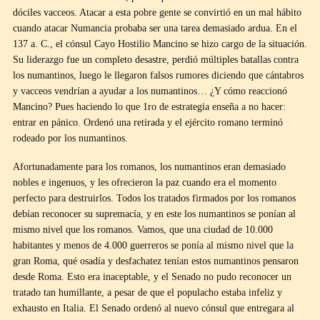
dóciles vacceos. Atacar a esta pobre gente se convirtió en un mal hábito
cuando atacar Numancia probaba ser una tarea demasiado ardua. En el
137 a. C., el cónsul Cayo Hostilio Mancino se hizo cargo de la situación.
Su liderazgo fue un completo desastre, perdió múltiples batallas contra
los numantinos, luego le llegaron falsos rumores diciendo que cántabros
y vacceos vendrían a ayudar a los numantinos… ¿Y cómo reaccionó
Mancino? Pues haciendo lo que 1ro de estrategia enseña a no hacer:
entrar en pánico. Ordenó una retirada y el ejército romano terminó
rodeado por los numantinos.
Afortunadamente para los romanos, los numantinos eran demasiado
nobles e ingenuos, y les ofrecieron la paz cuando era el momento
perfecto para destruirlos. Todos los tratados firmados por los romanos
debían reconocer su supremacía, y en este los numantinos se ponían al
mismo nivel que los romanos. Vamos, que una ciudad de 10.000
habitantes y menos de 4.000 guerreros se ponía al mismo nivel que la
gran Roma, qué osadía y desfachatez tenían estos numantinos pensaron
desde Roma. Esto era inaceptable, y el Senado no pudo reconocer un
tratado tan humillante, a pesar de que el populacho estaba infeliz y
exhausto en Italia. El Senado ordenó al nuevo cónsul que entregara al