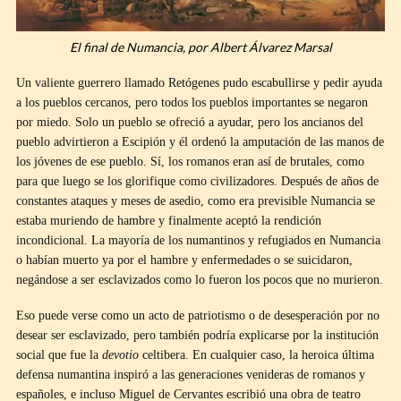
El final de Numancia, por Albert Álvarez Marsal
Un valiente guerrero llamado Retógenes pudo escabullirse y pedir ayuda
a los pueblos cercanos, pero todos los pueblos importantes se negaron
por miedo. Solo un pueblo se ofreció a ayudar, pero los ancianos del
pueblo advirtieron a Escipión y él ordenó la amputación de las manos de
los jóvenes de ese pueblo. Sí, los romanos eran así de brutales, como
para que luego se los glorifique como civilizadores. Después de años de
constantes ataques y meses de asedio, como era previsible Numancia se
estaba muriendo de hambre y finalmente aceptó la rendición
incondicional. La mayoría de los numantinos y refugiados en Numancia
o habían muerto ya por el hambre y enfermedades o se suicidaron,
negándose a ser esclavizados como lo fueron los pocos que no murieron.
Eso puede verse como un acto de patriotismo o de desesperación por no
desear ser esclavizado, pero también podría explicarse por la institución
social que fue la
devotio
celtibera. En cualquier caso, la heroica última
defensa numantina inspiró a las generaciones venideras de romanos y
españoles, e incluso Miguel de Cervantes escribió una obra de teatro