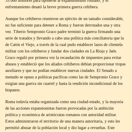
35.000 hombres para oponerse al expansionismo romano, y el
enfrentamiento desató la breve primera guerra celtibera.
Aunque los celtiberos reunieron un ejército de un tamaño considerable,
no fue suficiente para detener a Roma y fueron derrotados una y otra
vez. Tiberio Sempronio Graco padre terminó la guerra firmando una
serie de tratados y llevando a cabo una política más conciliatoria que la
de Catón el Viejo, a través de la cual pudo establecer lazos de clientela
militar con los celtiberos y fundar dos ciudades en La Rioja y Jaén.
Graco reguló por primera vez la recaudación de impuestos para evitar
abusos y estableció que los aliados celtiberos debían proporcionar tropas
auxiliares y que no podían establecer nuevas ciudades. El Senado a
menudo se opuso a políticas pacíficas como las de Sempronio Graco y
exigían una guerra sin cuartel y hasta la rendición incondicional de los
hispanos.
Roma todavía estaba organizada como una ciudad-estado, y la mayoría
de las acciones expansionistas fueron provocadas por la ambición
política y económica de aristócratas romanos con autoridad militar.
Estos administraron el territorio de una manera autoritaria, y esto les
permitió abusar de la población local y dio lugar a revueltas. Este