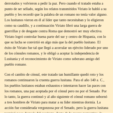
derrotados y volvieron a pedir la paz. Pero cuando el tratado estaba a
punto de ser sellado, según los relatos transmitidos Viriato le habló a su
pueblo y les recordó que la palabra de un romano no tenía valor alguno.
Los lusitanos vieron en él al líder que tanto necesitaban y lo eligieron
como su caudillo, y a continuación Viriato libró una larga guerra de
guerrillas y de desgaste contra Roma que demostró ser muy efectiva.
Viriato logró controlar buena parte del sur y centro de Hispania, con lo
que su lucha se convirtió en algo más que la del pueblo lusitano. El
éxito de Viriato fue tal que llegó a acorralar un ejército liderado por uno
de los cónsules romanos, y le obligó a aceptar la independencia de
Lusitania y el reconocimiento de Viriato como soberano amigo del
pueblo romano.
Con el cambio de cónsul, este tratado tan humillante quedó roto y los
romanos continuaron la cruenta guerra lusitana. Para el año 140 a. C.,
los pueblos lusitanos estaban exhaustos e intentaron hacer las paces con
los romanos, una paz aceptada por el cónsul pero no por el Senado. Por
lo tanto, la guerra continuó y al año siguiente el cónsul romano sobornó
a tres hombres de Viriato para matar a su líder mientras dormía. La
acción fue considerada vergonzosa por el Senado, pero la guerra lusitana