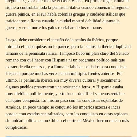
pregunta es, ¿por qué fue ese el caso? Bueno, en primer lugar, Roma ni
siquiera controlaba toda la península itálica cuando comenzó la segunda
guerra púnica, en el sur había colonias griegas y ciudades itálicas que
traicionaron a Roma cuando la ciudad mostró debilidad durante la
guerra, y en el norte los galos recelaban de los romanos.
Luego, debe considerar el tamaño de la península ibérica, porque
mirando el mapa quizás no lo parece, pero la península ibérica duplica el
tamaño de la península itálica. Tampoco hubo un plan claro del Senado
romano con qué hacer con Hispania ni un programa político más que
extraer de ella recursos, y a Roma le faltaban soldados para conquistar
Hispania porque muchas veces tenían múltiples frentes abiertos. Por
último, la península ibérica era muy diversa cultural y socialmente,
algunos pueblos presentaron una resistencia feroz, y Hispania estaba
muy dividida políticamente, y esto hace más difícil y menos rentable
cualquier conquista. Lo mismo pasó con las conquistas españolas de
América, en poco tiempo se conquistó los imperios aztecas e incas
porque eran estados centralizados, pero las conquistas en otras regiones
sin unidad política como Chile o el norte de México fueron mucho más
complicadas.