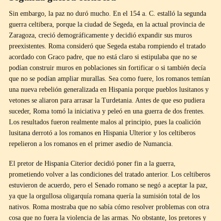
Sin embargo, la paz no duró mucho. En el 154 a. C. estalló la segunda
guerra celtibera, porque la ciudad de Segeda, en la actual provincia de
Zaragoza, creció demográficamente y decidió expandir sus muros
preexistentes. Roma consideró que Segeda estaba rompiendo el tratado
acordado con Graco padre, que no está claro si estipulaba que no se
podían construir muros en poblaciones sin fortificar o si también decía
que no se podían ampliar murallas. Sea como fuere, los romanos temían
una nueva rebelión generalizada en Hispania porque pueblos lusitanos y
vetones se aliaron para arrasar la Turdetania. Antes de que eso pudiera
suceder, Roma tomó la iniciativa y peleó en una guerra de dos frentes.
Los resultados fueron realmente malos al principio, pues la coalición
lusitana derrotó a los romanos en Hispania Ulterior y los celtiberos
repelieron a los romanos en el primer asedio de Numancia.
El pretor de Hispania Citerior decidió poner fin a la guerra,
prometiendo volver a las condiciones del tratado anterior. Los celtiberos
estuvieron de acuerdo, pero el Senado romano se negó a aceptar la paz,
ya que la orgullosa oligarquía romana quería la sumisión total de los
nativos. Roma mostraba que no sabía cómo resolver problemas con otra
cosa que no fuera la violencia de las armas. No obstante, los pretores y