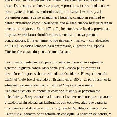
año y carecían de experiencia e interés para entender a la población
local. Eso condujo a abusos de poder, y pronto los iberos, turdetanos y
buena parte de fenicios peninsulares dijeron basta al expolio y a la
pretensión romana de no abandonar Hispania, cuando en realidad se
habían presentado como libertadores que se irían cuando neutralizasen la
amenaza cartaginesa. En el 197 a. C., los pueblos de las dos provincias
hispanas se rebelaron simultáneamente contra la nueva potencia
conquistadora. El levantamiento fue general y masivo, y con alrededor
de 10.000 soldados romanos para enfrentarlo, el pretor de Hispania
Citerior fue asesinado y su ejército aplastado.
Las cosas no pintaban bien para los romanos, pero al año siguiente
ganaron la guerra contra Macedonia y el Senado pudo centrar su
atención en lo que estaba sucediendo en Occidente. El experimentado
Catón el Viejo fue el enviado a Hispania en el 195 a. C. para resolver la
situación con mano de hierro. Catón el Viejo era un romano
tradicionalista que se oponía al cosmopolitismo y al pensamiento
helenístico y él representaba a la nueva clase terrateniente que acaparaba
y explotaba sin piedad sus latifundios con esclavos, algo que causaría
una crisis social durante el último siglo de la República romana. Este
Catón fue el primero de su familia en conseguir la posición de cónsul, y