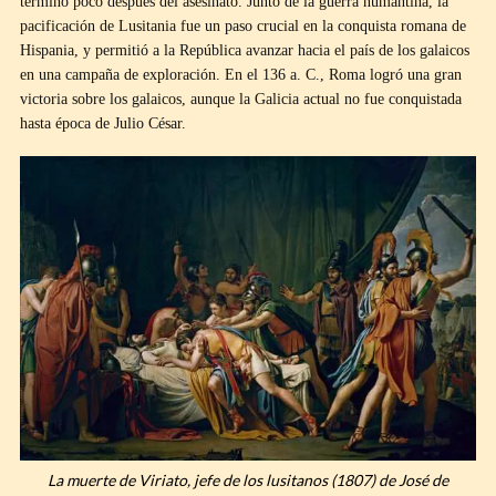
terminó poco después del asesinato. Junto de la guerra numantina, la
pacificación de Lusitania fue un paso crucial en la conquista romana de
Hispania, y permitió a la República avanzar hacia el país de los galaicos
en una campaña de exploración. En el 136 a. C., Roma logró una gran
victoria sobre los galaicos, aunque la Galicia actual no fue conquistada
hasta época de Julio César.
La muerte de Viriato, jefe de los lusitanos (1807) de José de