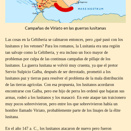
Campañas de Viriato en las guerras lusitanas
Las cosas en la Celtiberia se calmaron entonces, pero ¿qué pasó con los
lusitanos y los vetones? Para los romanos, la Lusitania era una región
tan salvaje como la Celtiberia, y era incluso un foco mayor de
problemas por culpa de las continuas campañas de pillaje de los
lusitanos. La guerra lusitana se volvió muy cruenta, ya que el pretor
Servio Sulpicio Galba, después de ser derrotado, prometió a los
lusitanos paz y tierras para resolver el problema de la mala distribución
de las tierras agrícolas. Con esa propuesta, los lusitanos acordaron
encontrarse con Galba, pero ese hijo de perra les ordenó que bajaran sus
armas, rodeó a los lusitanos y los masacró. En este ataque tan traicionero
muy pocos sobrevivieron, pero entre los que sobrevivieron había un
hombre llamado Viriato, probablemente parte de los linajes de la élite
lusitana.
En el año 147 a. C., los lusitanos atacaron de nuevo pero fueron