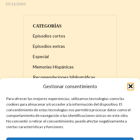
23/12/2020
CATEGORÍAS
Episodios cortos
Episodios extras
Especial
Memorias Hispánicas
Recomendaciones bibliográficas
Gestionar consentimiento
Serie principal
Para ofrecer las mejores experiencias, utilizamos tecnologías como las
cookies para almacenar y/o acceder a la información del dispositivo. El
consentimiento de estas tecnologías nos permitirá procesar datos como el
comportamiento de navegación o las identificaciones únicas en este sitio.
No consentir o retirar el consentimiento, puede afectar negativamente a
ciertas características y funciones.
DÓNDE ENCONTRAR LA HISTORIA DE
ESPAÑA – MEMORIAS HISPÁNICAS