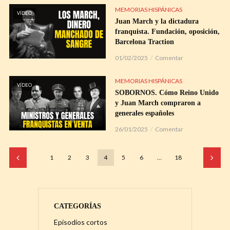
MEMORIAS HISPÁNICAS
VÍDEO
Juan March y la dictadura
franquista. Fundación, oposición,
Barcelona Traction
01/02/2025
Comentar
MEMORIAS HISPÁNICAS
VÍDEO
SOBORNOS. Cómo Reino Unido
y Juan March compraron a
generales españoles
26/01/2025
Comentar
1
2
3
4
5
6
…
18
CATEGORÍAS
Episodios cortos