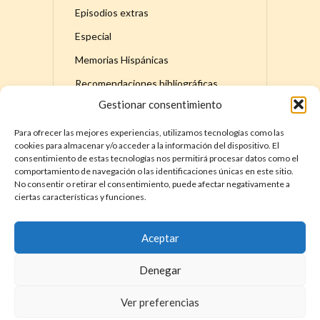
Episodios extras
Especial
Memorias Hispánicas
Recomendaciones bibliográficas
Gestionar consentimiento
Serie principal
Para ofrecer las mejores experiencias, utilizamos tecnologías como las
cookies para almacenar y/o acceder a la información del dispositivo. El
consentimiento de estas tecnologías nos permitirá procesar datos como el
comportamiento de navegación o las identificaciones únicas en este sitio.
No consentir o retirar el consentimiento, puede afectar negativamente a
ciertas características y funciones.
DÓNDE ENCONTRAR LA HISTORIA DE
ESPAÑA – MEMORIAS HISPÁNICAS
YouTube
Apple
Spotify
X
Instagram
Facebook
Discord
TikTok
Aceptar
Denegar
Ver preferencias
COPYRIGHT © 2026. LA HISTORIA DE ESPAÑA DE DAVID COT. |
TÉRMINOS Y CONDICIONES
|
POLÍTICA DE PRIVACIDAD
|
POLÍTICA