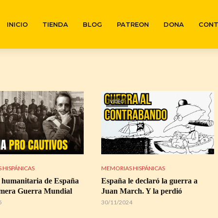
INICIO
TIENDA
BLOG
PATREON
DONA
CON
VÍDEO
 HISPÁNICAS
MEMORIAS HISPÁNICAS
 humanitaria de España
España le declaró la guerra a
imera Guerra Mundial
Juan March. Y la perdió
5
30/11/2024