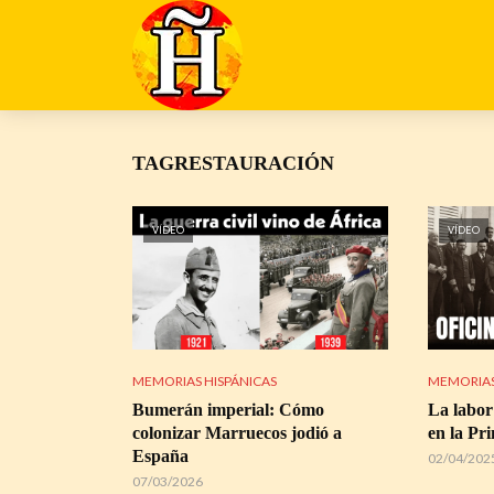
TAGRESTAURACIÓN
VÍDEO
VÍDEO
MEMORIAS HISPÁNICAS
MEMORIAS
Bumerán imperial: Cómo
La labor
colonizar Marruecos jodió a
en la Pr
España
02/04/202
07/03/2026