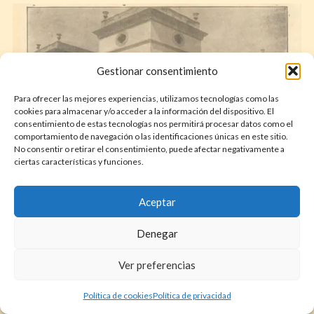
Gestionar consentimiento
Para ofrecer las mejores experiencias, utilizamos tecnologías como las
cookies para almacenar y/o acceder a la información del dispositivo. El
consentimiento de estas tecnologías nos permitirá procesar datos como el
comportamiento de navegación o las identificaciones únicas en este sitio.
No consentir o retirar el consentimiento, puede afectar negativamente a
ciertas características y funciones.
Aceptar
Casa del Pueblo de Palma de Mallorca, financiada por Juan March.
Durante el franquismo fue usada como centro de torturas de
Denegar
Falange. Fue derruida y se construyeron recientemente pisos para
el alquiler.
Ver preferencias
Todo mentiras. Decía esto sin caérsele la cara de vergüenza, cuando
Política de cookies
Política de privacidad
había sido el responsable de la crisis de subsistencia que padecieron los