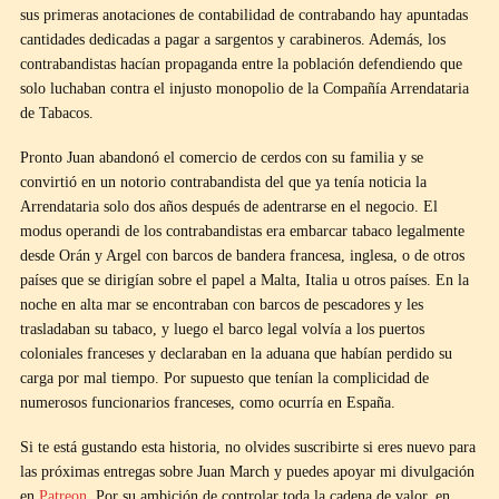
sus primeras anotaciones de contabilidad de contrabando hay apuntadas
cantidades dedicadas a pagar a sargentos y carabineros. Además, los
contrabandistas hacían propaganda entre la población defendiendo que
solo luchaban contra el injusto monopolio de la Compañía Arrendataria
de Tabacos.
Pronto Juan abandonó el comercio de cerdos con su familia y se
convirtió en un notorio contrabandista del que ya tenía noticia la
Arrendataria solo dos años después de adentrarse en el negocio. El
modus operandi de los contrabandistas era embarcar tabaco legalmente
desde Orán y Argel con barcos de bandera francesa, inglesa, o de otros
países que se dirigían sobre el papel a Malta, Italia u otros países. En la
noche en alta mar se encontraban con barcos de pescadores y les
trasladaban su tabaco, y luego el barco legal volvía a los puertos
coloniales franceses y declaraban en la aduana que habían perdido su
carga por mal tiempo. Por supuesto que tenían la complicidad de
numerosos funcionarios franceses, como ocurría en España.
Si te está gustando esta historia, no olvides suscribirte si eres nuevo para
las próximas entregas sobre Juan March y puedes apoyar mi divulgación
en
Patreon
. Por su ambición de controlar toda la cadena de valor, en