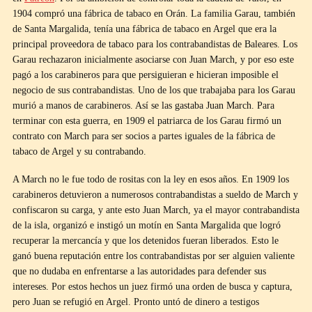
1904 compró una fábrica de tabaco en Orán. La familia Garau, también
de Santa Margalida, tenía una fábrica de tabaco en Argel que era la
principal proveedora de tabaco para los contrabandistas de Baleares. Los
Garau rechazaron inicialmente asociarse con Juan March, y por eso este
pagó a los carabineros para que persiguieran e hicieran imposible el
negocio de sus contrabandistas. Uno de los que trabajaba para los Garau
murió a manos de carabineros. Así se las gastaba Juan March. Para
terminar con esta guerra, en 1909 el patriarca de los Garau firmó un
contrato con March para ser socios a partes iguales de la fábrica de
tabaco de Argel y su contrabando.
A March no le fue todo de rositas con la ley en esos años. En 1909 los
carabineros detuvieron a numerosos contrabandistas a sueldo de March y
confiscaron su carga, y ante esto Juan March, ya el mayor contrabandista
de la isla, organizó e instigó un motín en Santa Margalida que logró
recuperar la mercancía y que los detenidos fueran liberados. Esto le
ganó buena reputación entre los contrabandistas por ser alguien valiente
que no dudaba en enfrentarse a las autoridades para defender sus
intereses. Por estos hechos un juez firmó una orden de busca y captura,
pero Juan se refugió en Argel. Pronto untó de dinero a testigos