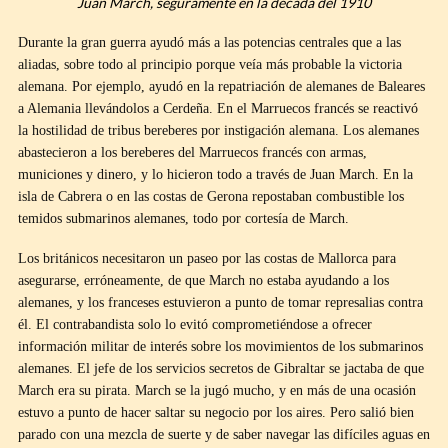
Juan March, seguramente en la década del 1910
Durante la gran guerra ayudó más a las potencias centrales que a las
aliadas, sobre todo al principio porque veía más probable la victoria
alemana. Por ejemplo, ayudó en la repatriación de alemanes de Baleares
a Alemania llevándolos a Cerdeña. En el Marruecos francés se reactivó
la hostilidad de tribus bereberes por instigación alemana. Los alemanes
abastecieron a los bereberes del Marruecos francés con armas,
municiones y dinero, y lo hicieron todo a través de Juan March. En la
isla de Cabrera o en las costas de Gerona repostaban combustible los
temidos submarinos alemanes, todo por cortesía de March.
Los británicos necesitaron un paseo por las costas de Mallorca para
asegurarse, erróneamente, de que March no estaba ayudando a los
alemanes, y los franceses estuvieron a punto de tomar represalias contra
él. El contrabandista solo lo evitó comprometiéndose a ofrecer
información militar de interés sobre los movimientos de los submarinos
alemanes. El jefe de los servicios secretos de Gibraltar se jactaba de que
March era su pirata. March se la jugó mucho, y en más de una ocasión
estuvo a punto de hacer saltar su negocio por los aires. Pero salió bien
parado con una mezcla de suerte y de saber navegar las difíciles aguas en