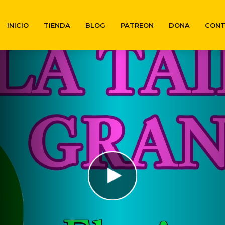
INICIO
TIENDA
BLOG
PATREON
DONA
CON