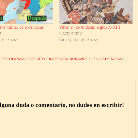
ive militar de al-Ándalus
Yihad en al-Ándalus, siglos X-XIII
1
27/02/2022
os extras»
En «Episodios extras»
A
ECONOMÍA
EJÉRCITO
IMPERIO ALMORÁVIDE
REINOS DE TAIFAS
alguna duda o comentario, no dudes en escribir!