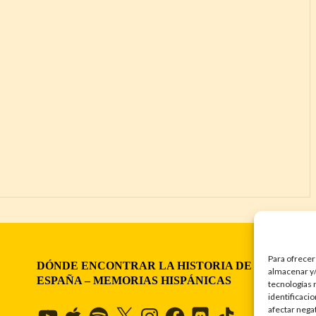
Para ofrecer
DÓNDE ENCONTRAR LA HISTORIA DE
almacenar y/
ESPAÑA – MEMORIAS HISPÁNICAS
tecnologías 
identificaci
afectar nega
YouTube
Apple
Spotify
X
Instagram
Facebook
Discord
TikTok