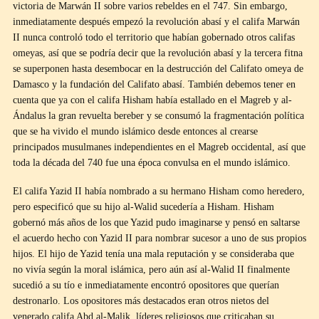
victoria de Marwán II sobre varios rebeldes en el 747. Sin embargo,
inmediatamente después empezó la revolución abasí y el califa Marwán
II nunca controló todo el territorio que habían gobernado otros califas
omeyas, así que se podría decir que la revolución abasí y la tercera fitna
se superponen hasta desembocar en la destrucción del Califato omeya de
Damasco y la fundación del Califato abasí. También debemos tener en
cuenta que ya con el califa Hisham había estallado en el Magreb y al-
Ándalus la gran revuelta bereber y se consumó la fragmentación política
que se ha vivido el mundo islámico desde entonces al crearse
principados musulmanes independientes en el Magreb occidental, así que
toda la década del 740 fue una época convulsa en el mundo islámico.
El califa Yazid II había nombrado a su hermano Hisham como heredero,
pero especificó que su hijo al-Walid sucedería a Hisham. Hisham
gobernó más años de los que Yazid pudo imaginarse y pensó en saltarse
el acuerdo hecho con Yazid II para nombrar sucesor a uno de sus propios
hijos. El hijo de Yazid tenía una mala reputación y se consideraba que
no vivía según la moral islámica, pero aún así al-Walid II finalmente
sucedió a su tío e inmediatamente encontró opositores que querían
destronarlo. Los opositores más destacados eran otros nietos del
venerado califa Abd al-Malik, líderes religiosos que criticaban su