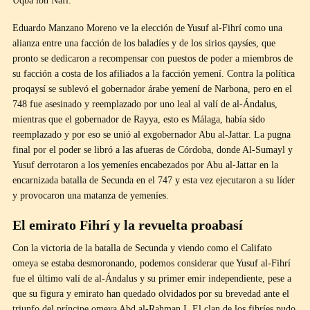
Uqba ibn Nafi.
Eduardo Manzano Moreno ve la elección de Yusuf al-Fihrí como una
alianza entre una facción de los baladíes y de los sirios qaysíes, que
pronto se dedicaron a recompensar con puestos de poder a miembros de
su facción a costa de los afiliados a la facción yemení. Contra la política
proqaysí se sublevó el gobernador árabe yemení de Narbona, pero en el
748 fue asesinado y reemplazado por uno leal al valí de al-Ándalus,
mientras que el gobernador de Rayya, esto es Málaga, había sido
reemplazado y por eso se unió al exgobernador Abu al-Jattar. La pugna
final por el poder se libró a las afueras de Córdoba, donde Al-Sumayl y
Yusuf derrotaron a los yemeníes encabezados por Abu al-Jattar en la
encarnizada batalla de Secunda en el 747 y esta vez ejecutaron a su líder
y provocaron una matanza de yemeníes.
El emirato Fihrí y la revuelta proabasí
Con la victoria de la batalla de Secunda y viendo como el Califato
omeya se estaba desmoronando, podemos considerar que Yusuf al-Fihrí
fue el último valí de al-Ándalus y su primer emir independiente, pese a
que su figura y emirato han quedado olvidados por su brevedad ante el
triunfo del príncipe omeya Abd al-Rahman I. El clan de los fihríes pudo