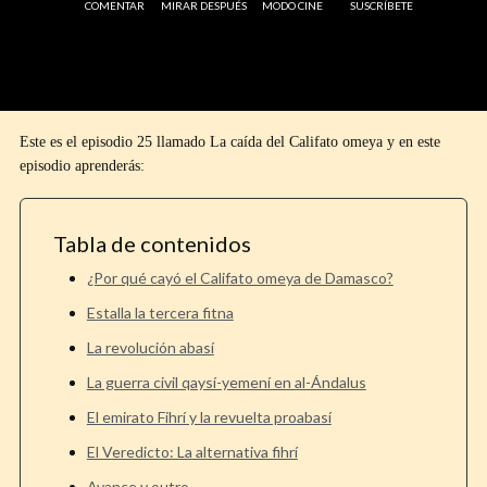
COMENTAR
MIRAR DESPUÉS
MODO CINE
SUSCRÍBETE
Este es el episodio 25 llamado La caída del Califato omeya y en este
episodio aprenderás:
Tabla de contenidos
¿Por qué cayó el Califato omeya de Damasco?
Estalla la tercera fitna
La revolución abasí
La guerra civil qaysí-yemení en al-Ándalus
El emirato Fihrí y la revuelta proabasí
El Veredicto: La alternativa fihrí
Avance y outro