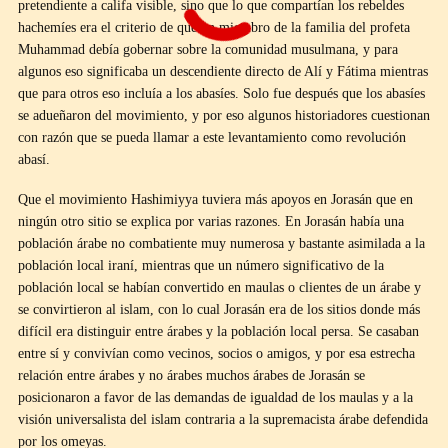
pretendiente a califa visible, sino que lo que compartían los rebeldes
hachemíes era el criterio de que un miembro de la familia del profeta
Muhammad debía gobernar sobre la comunidad musulmana, y para
algunos eso significaba un descendiente directo de Alí y Fátima mientras
que para otros eso incluía a los abasíes. Solo fue después que los abasíes
se adueñaron del movimiento, y por eso algunos historiadores cuestionan
con razón que se pueda llamar a este levantamiento como revolución
abasí.
Que el movimiento Hashimiyya tuviera más apoyos en Jorasán que en
ningún otro sitio se explica por varias razones. En Jorasán había una
población árabe no combatiente muy numerosa y bastante asimilada a la
población local iraní, mientras que un número significativo de la
población local se habían convertido en maulas o clientes de un árabe y
se convirtieron al islam, con lo cual Jorasán era de los sitios donde más
difícil era distinguir entre árabes y la población local persa. Se casaban
entre sí y convivían como vecinos, socios o amigos, y por esa estrecha
relación entre árabes y no árabes muchos árabes de Jorasán se
posicionaron a favor de las demandas de igualdad de los maulas y a la
visión universalista del islam contraria a la supremacista árabe defendida
por los omeyas.