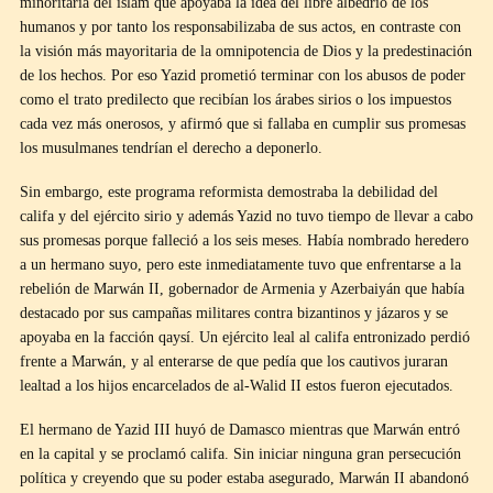
minoritaria del islam que apoyaba la idea del libre albedrío de los
humanos y por tanto los responsabilizaba de sus actos, en contraste con
la visión más mayoritaria de la omnipotencia de Dios y la predestinación
de los hechos. Por eso Yazid prometió terminar con los abusos de poder
como el trato predilecto que recibían los árabes sirios o los impuestos
cada vez más onerosos, y afirmó que si fallaba en cumplir sus promesas
los musulmanes tendrían el derecho a deponerlo.
Sin embargo, este programa reformista demostraba la debilidad del
califa y del ejército sirio y además Yazid no tuvo tiempo de llevar a cabo
sus promesas porque falleció a los seis meses. Había nombrado heredero
a un hermano suyo, pero este inmediatamente tuvo que enfrentarse a la
rebelión de Marwán II, gobernador de Armenia y Azerbaiyán que había
destacado por sus campañas militares contra bizantinos y jázaros y se
apoyaba en la facción qaysí. Un ejército leal al califa entronizado perdió
frente a Marwán, y al enterarse de que pedía que los cautivos juraran
lealtad a los hijos encarcelados de al-Walid II estos fueron ejecutados.
El hermano de Yazid III huyó de Damasco mientras que Marwán entró
en la capital y se proclamó califa. Sin iniciar ninguna gran persecución
política y creyendo que su poder estaba asegurado, Marwán II abandonó