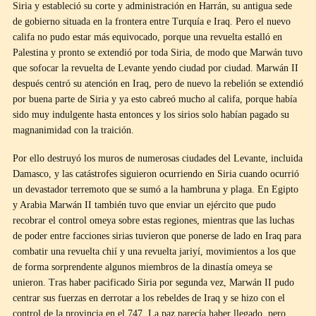
Siria y estableció su corte y administración en Harrán, su antigua sede
de gobierno situada en la frontera entre Turquía e Iraq. Pero el nuevo
califa no pudo estar más equivocado, porque una revuelta estalló en
Palestina y pronto se extendió por toda Siria, de modo que Marwán tuvo
que sofocar la revuelta de Levante yendo ciudad por ciudad. Marwán II
después centró su atención en Iraq, pero de nuevo la rebelión se extendió
por buena parte de Siria y ya esto cabreó mucho al califa, porque había
sido muy indulgente hasta entonces y los sirios solo habían pagado su
magnanimidad con la traición.
Por ello destruyó los muros de numerosas ciudades del Levante, incluida
Damasco, y las catástrofes siguieron ocurriendo en Siria cuando ocurrió
un devastador terremoto que se sumó a la hambruna y plaga. En Egipto
y Arabia Marwán II también tuvo que enviar un ejército que pudo
recobrar el control omeya sobre estas regiones, mientras que las luchas
de poder entre facciones sirias tuvieron que ponerse de lado en Iraq para
combatir una revuelta chií y una revuelta jariyí, movimientos a los que
de forma sorprendente algunos miembros de la dinastía omeya se
unieron. Tras haber pacificado Siria por segunda vez, Marwán II pudo
centrar sus fuerzas en derrotar a los rebeldes de Iraq y se hizo con el
control de la provincia en el 747. La paz parecía haber llegado, pero