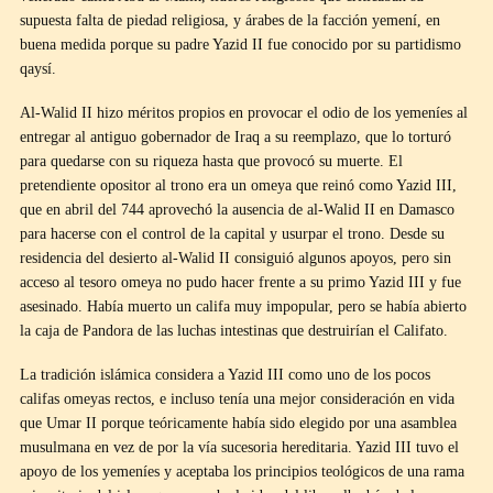
supuesta falta de piedad religiosa, y árabes de la facción yemení, en
buena medida porque su padre Yazid II fue conocido por su partidismo
qaysí.
Al-Walid II hizo méritos propios en provocar el odio de los yemeníes al
entregar al antiguo gobernador de Iraq a su reemplazo, que lo torturó
para quedarse con su riqueza hasta que provocó su muerte. El
pretendiente opositor al trono era un omeya que reinó como Yazid III,
que en abril del 744 aprovechó la ausencia de al-Walid II en Damasco
para hacerse con el control de la capital y usurpar el trono. Desde su
residencia del desierto al-Walid II consiguió algunos apoyos, pero sin
acceso al tesoro omeya no pudo hacer frente a su primo Yazid III y fue
asesinado. Había muerto un califa muy impopular, pero se había abierto
la caja de Pandora de las luchas intestinas que destruirían el Califato.
La tradición islámica considera a Yazid III como uno de los pocos
califas omeyas rectos, e incluso tenía una mejor consideración en vida
que Umar II porque teóricamente había sido elegido por una asamblea
musulmana en vez de por la vía sucesoria hereditaria. Yazid III tuvo el
apoyo de los yemeníes y aceptaba los principios teológicos de una rama