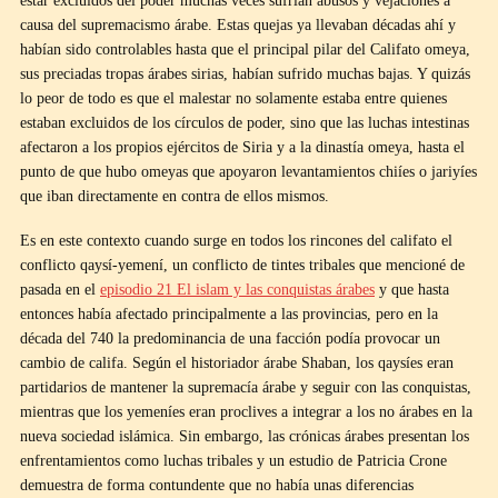
estar excluidos del poder muchas veces sufrían abusos y vejaciones a
causa del supremacismo árabe. Estas quejas ya llevaban décadas ahí y
habían sido controlables hasta que el principal pilar del Califato omeya,
sus preciadas tropas árabes sirias, habían sufrido muchas bajas. Y quizás
lo peor de todo es que el malestar no solamente estaba entre quienes
estaban excluidos de los círculos de poder, sino que las luchas intestinas
afectaron a los propios ejércitos de Siria y a la dinastía omeya, hasta el
punto de que hubo omeyas que apoyaron levantamientos chiíes o jariyíes
que iban directamente en contra de ellos mismos.
Es en este contexto cuando surge en todos los rincones del califato el
conflicto qaysí-yemení, un conflicto de tintes tribales que mencioné de
pasada en el
episodio 21 El islam y las conquistas árabes
y que hasta
entonces había afectado principalmente a las provincias, pero en la
década del 740 la predominancia de una facción podía provocar un
cambio de califa. Según el historiador árabe Shaban, los qaysíes eran
partidarios de mantener la supremacía árabe y seguir con las conquistas,
mientras que los yemeníes eran proclives a integrar a los no árabes en la
nueva sociedad islámica. Sin embargo, las crónicas árabes presentan los
enfrentamientos como luchas tribales y un estudio de Patricia Crone
demuestra de forma contundente que no había unas diferencias