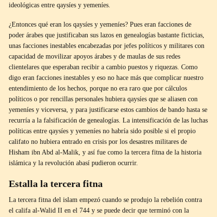
ideológicas entre qaysíes y yemeníes.
¿Entonces qué eran los qaysíes y yemeníes? Pues eran facciones de
poder árabes que justificaban sus lazos en genealogías bastante ficticias,
unas facciones inestables encabezadas por jefes políticos y militares con
capacidad de movilizar apoyos árabes y de maulas de sus redes
clientelares que esperaban recibir a cambio puestos y riquezas. Como
digo eran facciones inestables y eso no hace más que complicar nuestro
entendimiento de los hechos, porque no era raro que por cálculos
políticos o por rencillas personales hubiera qaysíes que se aliasen con
yemeníes y viceversa, y para justificarse estos cambios de bando hasta se
recurría a la falsificación de genealogías. La intensificación de las luchas
políticas entre qaysíes y yemeníes no habría sido posible si el propio
califato no hubiera entrado en crisis por los desastres militares de
Hisham ibn Abd al-Malik, y así fue como la tercera fitna de la historia
islámica y la revolución abasí pudieron ocurrir.
Estalla la tercera fitna
La tercera fitna del islam empezó cuando se produjo la rebelión contra
el califa al-Walid II en el 744 y se puede decir que terminó con la