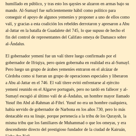
humillado en público, y tras esto los qaysíes se alzaron en armas bajo su
mando. Al-Sumayl fue suficientemente hábil como político para
conseguir el apoyo de algunos yemeníes y proponer a uno de ellos como
valí, y gracias a esta coalición los rebeldes derrotaron y apresaron a Abu
al-Jattar en la batalla de Guadalete del 745, lo que supuso de hecho el
fin del control de representantes del Califato omeya de Damasco sobre
al-Ándalus.
El gobernador yemení fue un valí títere luego confirmado por el
gobernador de Ifriqiya, pero quien gobernaba en realidad era al-Sumayl.
Pero luego un grupo de árabes yemeníes entraron en el alcázar de
Córdoba como si fueran un grupo de operaciones especiales y liberaron
a Abu al-Jattar en el 746. El valí títere evitó enfrentarse al ejército
yemení reunido en el Algarve portugués, pero no tardó en fallecer y al-
Sumayl escogió al último valí de al-Ándalus, un hombre mayor llamado
Yusuf ibn Abd al-Rahman al-Fihrí. Yusuf no era un hombre cualquiera,
había servido de gobernador de Narbona en los años 730, pero lo más
destacable era su linaje, porque pertenecía a la tribu de los Quraysh, la
misma tribu que los familiares de Muhammad o que los omeyas, y era
descendiente directo del prestigioso fundador de la ciudad de Kairuán,