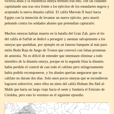
victoria abasí y la resistencia omeya terminó tras esto, con las ciudades
capitulando una tras otra frente a los ejércitos de los estandartes negros y
aceptando la nueva dinastía califal. El califa Marwán II huyó hacia
Egipto con la intención de levantar un nuevo ejército, pero murió
peleando contra los soldados abasíes que pretendían capturarlo.
Muchos omeyas habían muerto en la batalla del Gran Zab, pero el tío
del califa al-Saffah se dedicó a perseguir y asesinar salvajemente a los
omeyas que quedaban, por ejemplo en un famoso banquete al más puro
estilo Boda Roja de Juego de Tronos que convocó con falsas promesas
de amnistía. No es difícil de entender que intentasen eliminar a todo
miembro de la dinastía omeya, porque en la segunda fitna la dinastía
había perdido el control de casi todo el califato pero milagrosamente
había podido recomponerse, y los abasíes querían asegurarse que su
califato no durase dos días. Solo unos pocos omeyas que se escondieron
lograron sobrevivir, entre ellos un nieto del califa Hisham ibn Abd al-
Malik que haría un largo viaje hacia el oeste y fundaría el Emirato de
Córdoba, pero esto lo veremos en el siguiente episodio.