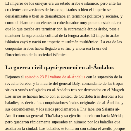
El imperio de los omeyas era un estado árabe e islámico, pero ante las
crecientes conversiones de los conquistados o bien el imperio se
desislamizaba o bien se desarabizaba en términos políticos y sociales, y
como el islam era un elemento cohesionador muy potente estaba claro
que lo que tocaba era terminar con la supremacía étnica árabe, pese a
mantener la supremacía cultural de la lengua árabe. El imperio árabe
islámico cayó y nació un imperio musulmán multiétnico. La era de las
conquistas árabes había llegado a su fin, y ahora era la era del
florecimiento de la sociedad islámica.
La guerra civil qaysí-yemení en al-Ándalus
Dejamos el
episodio 23 El valiato de al-Ándalus
con la supresión de la
revuelta bereber y la muerte del general Baly, comandante de las tropas
sirias o yunds refugiadas en al-Ándalus tras ser derrotados en el Magreb.
Los sirios se habían hecho con el control de Córdoba tras derrotar a los
baladíes, es decir a los conquistadores árabes originales de al-Ándalus y
sus descendientes, y los sirios proclamaron a Tha’laba ibn Salama al-
Amili como su general. Tha’laba y su ejército marcharon hacia Mérida,
pero quedaron rápidamente superados en número por los baladíes que
asediaron la ciudad. Los baladíes se tomaron con calma el asedio porque