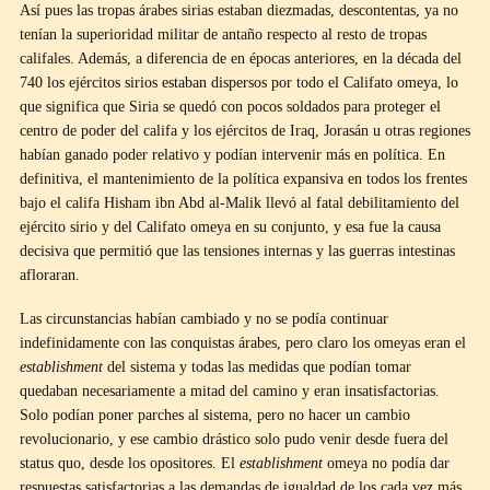
Así pues las tropas árabes sirias estaban diezmadas, descontentas, ya no
tenían la superioridad militar de antaño respecto al resto de tropas
califales. Además, a diferencia de en épocas anteriores, en la década del
740 los ejércitos sirios estaban dispersos por todo el Califato omeya, lo
que significa que Siria se quedó con pocos soldados para proteger el
centro de poder del califa y los ejércitos de Iraq, Jorasán u otras regiones
habían ganado poder relativo y podían intervenir más en política. En
definitiva, el mantenimiento de la política expansiva en todos los frentes
bajo el califa Hisham ibn Abd al-Malik llevó al fatal debilitamiento del
ejército sirio y del Califato omeya en su conjunto, y esa fue la causa
decisiva que permitió que las tensiones internas y las guerras intestinas
afloraran.
Las circunstancias habían cambiado y no se podía continuar
indefinidamente con las conquistas árabes, pero claro los omeyas eran el
establishment
del sistema y todas las medidas que podían tomar
quedaban necesariamente a mitad del camino y eran insatisfactorias.
Solo podían poner parches al sistema, pero no hacer un cambio
revolucionario, y ese cambio drástico solo pudo venir desde fuera del
status quo, desde los opositores. El
establishment
omeya no podía dar
respuestas satisfactorias a las demandas de igualdad de los cada vez más