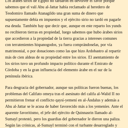
Los árabes sirios de Egipto no tardaron en devolver el favor porque
sabemos que el valí Abu al-Jattar había reclamado al heredero de
Teodomiro llamado Atanagildo una gran suma de dinero que
supuestamente debía en impuestos y el ejército sirio no tardó en pagarle
esa deuda. También hay que decir que, aunque en este reparto los yunds
no recibieron tierras en propiedad, luego sabemos que hubo árabes sirios
que accedieron a la propiedad de la tierra gracias a intereses comunes
con terratenientes hispanogodos, ya fuera comprándoselas, por vía
matrimonial, o por donaciones como las que hizo Ardobastro al repartir
más de cien aldeas de su propiedad entre los sirios. El asentamiento de
los sirios tuvo un profundo impacto político durante el Emirato de
Córdoba y en la gran influencia del elemento árabe en el sur de la
península ibérica.
Para desgracia del gobernador, aunque sus políticas fueron buenas, los
problemas del Califato omeya tras el asesinato del califa al-Walid II no
permitieron frenar el conflicto qaysí-yemení en al-Ándalus y además a
Abu al-Jattar se le acusa de haber favorecido más a los yemeníes. Ante el
aparente favoritismo, el jefe del ejército de Quinnasrin llamado al-
Sumayl protestó, pero los guardias del gobernador le dieron una paliza.
Según las crónicas, al-Sumayl terminó con el turbante desarreglado y