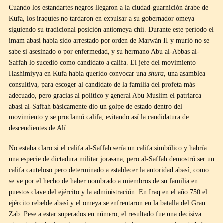
Cuando los estandartes negros llegaron a la ciudad-guarnición árabe de
Kufa, los iraquíes no tardaron en expulsar a su gobernador omeya
siguiendo su tradicional posición antiomeya chií. Durante este período el
imam abasí había sido arrestado por orden de Marwán II y murió no se
sabe si asesinado o por enfermedad, y su hermano Abu al-Abbas al-
Saffah lo sucedió como candidato a califa. El jefe del movimiento
Hashimiyya en Kufa había querido convocar una
shura
, una asamblea
consultiva, para escoger al candidato de la familia del profeta más
adecuado, pero gracias al político y general Abu Muslim el patriarca
abasí al-Saffah básicamente dio un golpe de estado dentro del
movimiento y se proclamó califa, evitando así la candidatura de
descendientes de Alí.
No estaba claro si el califa al-Saffah sería un califa simbólico y habría
una especie de dictadura militar jorasana, pero al-Saffah demostró ser un
califa cauteloso pero determinado a establecer la autoridad abasí, como
se ve por el hecho de haber nombrado a miembros de su familia en
puestos clave del ejército y la administración. En Iraq en el año 750 el
ejército rebelde abasí y el omeya se enfrentaron en la batalla del Gran
Zab. Pese a estar superados en número, el resultado fue una decisiva