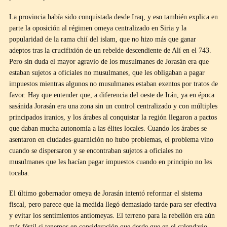
La provincia había sido conquistada desde Iraq, y eso también explica en
parte la oposición al régimen omeya centralizado en Siria y la
popularidad de la rama chií del islam, que no hizo más que ganar
adeptos tras la crucifixión de un rebelde descendiente de Alí en el 743.
Pero sin duda el mayor agravio de los musulmanes de Jorasán era que
estaban sujetos a oficiales no musulmanes, que les obligaban a pagar
impuestos mientras algunos no musulmanes estaban exentos por tratos de
favor. Hay que entender que, a diferencia del oeste de Irán, ya en época
sasánida Jorasán era una zona sin un control centralizado y con múltiples
principados iranios, y los árabes al conquistar la región llegaron a pactos
que daban mucha autonomía a las élites locales. Cuando los árabes se
asentaron en ciudades-guarnición no hubo problemas, el problema vino
cuando se dispersaron y se encontraban sujetos a oficiales no
musulmanes que les hacían pagar impuestos cuando en principio no les
tocaba.
El último gobernador omeya de Jorasán intentó reformar el sistema
fiscal, pero parece que la medida llegó demasiado tarde para ser efectiva
y evitar los sentimientos antiomeyas. El terreno para la rebelión era aún
más fértil si tenemos en consideración que desde que en el calendario