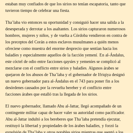
estaban muy confiados de que los sirios no tenían escapatoria, tanto que
tuvieron tiempo de celebrar una fiesta.
Tha’laba vio entonces su oportunidad y consiguió hacer una salida a la
desesperada y derrotar a los asaltantes. Los sirios capturaron numerosos
hombres, mujeres y niños, y de vuelta a Córdoba vendieron en contra de
los preceptos del Corán a estos esclavos musulmanes a quién menos
ofreciese como muestra del enorme desprecio que sentían hacia los
baladíes y especialmente aquellos de la facción yemení. En al-Ándalus,
este cóctel de odio entre facciones qaysíes y yemeníes se complicó al
mezclarse con el conflicto entre sirios y baladíes. Algunos árabes se
quejaron de los abusos de Tha’laba y el gobernador de Ifriqiya designó
un nuevo gobernador para al-Ándalus en el 743 para poner fin a los
desórdenes causados por la revuelta bereber y el conflicto entre
facciones árabes que estalló tras la llegada de los sirios.
El nuevo gobernador, llamado Abu al-Jattar, llegó acompañado de un
contingente militar capaz de hacer valer su autoridad como pacificador.
Abu al-Jattar indultó a los bereberes que Tha’laba pretendía ejecutar,
restituyó la libertad y propiedades de los árabes baladíes, y forzó la
expulsión de Tha’laba y otros notables sirios mientras que asentó a los