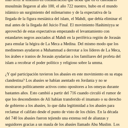
musulmán llegaron al año 100, el año 722 nuestro, hubo en el mundo
islámico un surgimiento del milenarismo y de la expectativa de la
llegada de la figura mesiánica del islam, el Mahdi, que debía eliminar el
mal antes de la llegada del Juicio Final. El movimiento Hashimiyya se
aprovechó de estas expectativas empezando el levantamiento con
estandartes negros asociados al Mahdi en la periférica región de Jorasán
para emular la hégira de La Meca a Medina. Del mismo modo que los
medinenses ayudaron a Muhammad a derrotar a los líderes de La Meca,
los árabes e iranios de Jorasán ayudarían a los familiares del profeta del
islam a recobrar el poder político y religioso sobre la umma.
¿Y qué participación tuvieron los abasíes en este movimiento en su etapa
clandestina? Los abasíes se habían asentado en Jordania y no se
mostraron políticamente activos como opositores a los omeyas durante
bastantes años. Esto cambió a partir del 716 cuando circuló el rumor de
que los descendientes de Alí habían transferido el imamato o su derecho
de gobierno a los abasíes, lo que daba legitimidad a los abasíes para
reclamar el califato desde el punto de visto de los chiíes. En la década
del 740 los abasíes fueron tejiendo una extensa red de alianzas y
seguidores gracias a un maula de los abasíes llamado Abu Muslim. Los