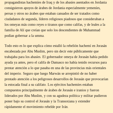
propagandistas hachemíes de Iraq y de los abasíes asentados en Jordania
consiguieron apoyos de árabes de Jordania especialmente yemeníes,
persas y otros no árabes que estaban cansados de ser tratados como
ciudadanos de segunda, líderes religiosos piadosos que consideraban a
los omeyas más como reyes o tiranos que como califas, y de leales a la
familia de Alí que creían que solo los descendientes de Muhammad
podían gobernar a la umma.
Todo esto es lo que explica cómo estalló la rebelión hachemí en Jorasán
encabezada por Abu Muslim, pero sin decir este públicamente que
trabajaba para los abasíes. El gobernador omeya de Jorasán había pedido
ayuda ya antes, pero el califa de Damasco no había tenido recursos para
prestar atención a lo que pasaba en una de las provincias más orientales
del imperio. Seguro que luego Marwán se arrepintió de no haber
prestado atención a los peligrosos desarrollos de Jorasán que provocarían
la estocada final a su califato. Los ejércitos hachemíes estaban
compuestos principalmente de árabes de Jorasán e iranios y fueron
liderados por Abu Muslim, y con su agudeza política y militar pudieron
poner bajo su control el Jorasán y la Transoxiana y extender
rápidamente el movimiento rebelde por Irán.