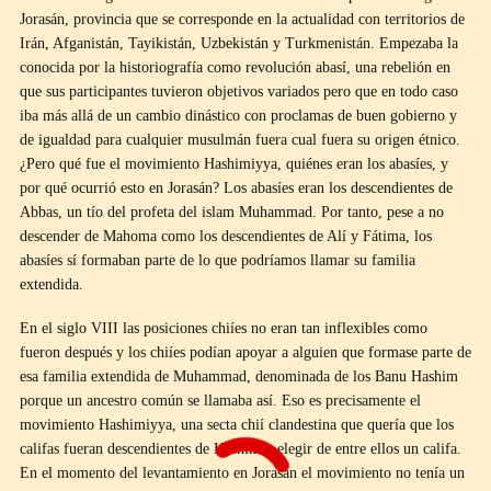
Jorasán, provincia que se corresponde en la actualidad con territorios de
Irán, Afganistán, Tayikistán, Uzbekistán y Turkmenistán. Empezaba la
conocida por la historiografía como revolución abasí, una rebelión en
que sus participantes tuvieron objetivos variados pero que en todo caso
iba más allá de un cambio dinástico con proclamas de buen gobierno y
de igualdad para cualquier musulmán fuera cual fuera su origen étnico.
¿Pero qué fue el movimiento Hashimiyya, quiénes eran los abasíes, y
por qué ocurrió esto en Jorasán? Los abasíes eran los descendientes de
Abbas, un tío del profeta del islam Muhammad. Por tanto, pese a no
descender de Mahoma como los descendientes de Alí y Fátima, los
abasíes sí formaban parte de lo que podríamos llamar su familia
extendida.
En el siglo VIII las posiciones chiíes no eran tan inflexibles como
fueron después y los chiíes podían apoyar a alguien que formase parte de
esa familia extendida de Muhammad, denominada de los Banu Hashim
porque un ancestro común se llamaba así. Eso es precisamente el
movimiento Hashimiyya, una secta chií clandestina que quería que los
califas fueran descendientes de Hashim y elegir de entre ellos un califa.
En el momento del levantamiento en Jorasán el movimiento no tenía un