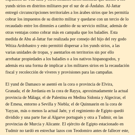
yunds sirios en distritos militares por el sur de al-Ándalus. Al-Jattar
entregó circunscripciones territoriales a los árabes sirios que les permitía
cobrar los impuestos de su distrito militar y quedarse con un tercio de lo
recaudado entre los dimmíes a cambio de su servicio militar, además de
otras ventajas como cobrar más en campaña que los baladíes. Esta
medida de Abu al-Jattar fue realizada por consejo del hijo del rey godo
Witiza Ardobastro y esto permitió dispersar a los yunds sirios, a las
varias unidades de tropas, y asentarlos en territorios sin por ello
arrebatar propiedades a los baladíes o a los nativos hispanogodos, y
además era una forma de implicar a los militares sirios en la recaudación
fiscal y recolección de víveres y provisiones para las campañas.
El yund de Damasco se asentó en la cora o provincia de Elvira,
Granada; el de Jordania en la cora de Rayya, aproximadamente la actual
provincia de Málaga; el de Palestina en Medina Sidonia y Algeciras; el
de Emesa, entorno a Sevilla y Niebla; el de Quinnasrin en la cora de
Yayyan, más o menos la actual Jaén; y el regimiento de Egipto quedó
dividido y una parte fue al Algarve portugués y otra a Tudmir, en las
provincias de Murcia y Alicante. El ejército de Egipto estacionado en
Tudmir no tardó en estrechar lazos con Teodomiro antes de fallecer este,