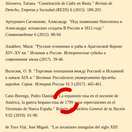
Alexeeva, Tatiana. “Constitución de Cádiz en Rusia.”
Revista de
Derecho, Empresa y Sociedad (REDS
) 6 (2015): 189-203.
Артурович Сагомонян, Александр. “Под знаменами Наполеона и
Александра: испанские солдаты В России в 1812 году.”
Славяноведение
6 (2012): 88-94.
Astakhov, Marat. “Русские пленники и рабы в Арагонской Короне
XIV–XV вв.”
Испания и Россия. Исторические судьбы и
современная эпоха
(2017): 39-46.
Волосюк, О. В. “Торговые отношения между Россией и Испанией
в начале XIX в.”
Вестник Российского университета дружбы
народов. Серия: История России
16.3 (2017): 445-461.
Cano Borrego, Pedro Damián. “La expansión rusa en el noroeste de
América, la guerra hispano-rusa de 1799 y sus repercusiones en el
Virreinato de Nueva España.”
Boletín del Archivo General de la Nación
9.02 (2019): 61-90.
de Toro Vial, José Miguel. “Las invasiones mongolas del siglo XIII: