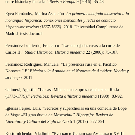
entre historia y fantasía.”
Revista Europa
9 (2016): 35-48.
Egea Fernández, Marina Asunción.
La primera embajada moscovita a la
monarquía hispánica: conexiones mercantiles y redes de contacto
hispano-moscovitas (1667-1668)
. 2018. Universidad Complutense de
Madrid, tesis doctoral.
Fernández Izquierdo, Francisco. “Las embajadas rusas a la corte de
Carlos II.”
Studia Histórica. Historia moderna
22 (2000): 75-107.
Fernández Rodríguez, Manuela. “La presencia rusa en el Pacífico
Noroeste.”
El Ejército y la Armada en el Noroeste de América: Nootka y
su tiempo
. 2011.
Guimerá, Agustín. “La casa Milans: una empresa catalana en Rusia
(1773-1779).”
Pedralbes: Revista d’historia moderna
(1998): 83-92.
Iglesias Feijoo, Luis. “Secretos y supercherías en una comedia de Lope
de Vega: «El gran duque de Moscovia».”
Hipogrifo: Revista de
Literatura y Cultura del Siglo de Oro
5.1 (2017): 277-291.
Kostornichenko, Vladimir. “Русская и Испанская Америка в XVIII