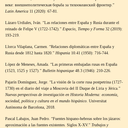
веке: внешнеполитическая борьба за тихоокеанский фронтир.”
Latin America
11 (2020): 67-81.
Lázaro Urdiales, Iván. “Las relaciones entre España y Rusia durante el
reinado de Felipe V (1722-1742).”
Espacio, Tiempo y Forma
32 (2019):
193-219.
Llorca Vilaplana, Carmen. “Relaciones diplomáticas entre España y
Rusia desde 1812 hasta 1820.”
Hispania
10.41 (1950): 716-744.
López de Meneses, Amada. “Las primeras embajadas rusas en España
(1523, 1525 y 1527).”
Bulletin hispanique
48.3 (1946): 210-226.
Pajarín Domínguez, Jorge. “La visión de la corte rusa postpetrina (1727-
1730) en el diario del viaje a Moscovia del II Duque de Liria y Jérica.”
Nuevas perspectivas de investigación en Historia Moderna: economía,
sociedad, política y cultura en el mundo hispánico
. Universitat
Autònoma de Barcelona, 2018.
Pascal Labajos, Juan Pedro. “Fuentes hispano-hebreas sobre los jázaros:
aproximación a las fuentes existentes. Siglos X-XV.”
Trabajos y