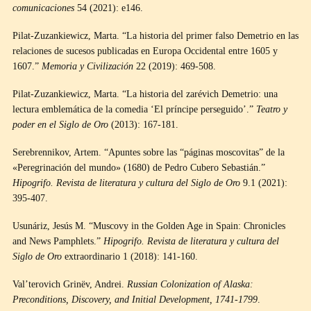
comunicaciones
54 (2021): e146.
Pilat-Zuzankiewicz, Marta. “La historia del primer falso Demetrio en las
relaciones de sucesos publicadas en Europa Occidental entre 1605 y
1607.”
Memoria y Civilización
22 (2019): 469-508.
Pilat-Zuzankiewicz, Marta. “La historia del zarévich Demetrio: una
lectura emblemática de la comedia ‘El príncipe perseguido’.”
Teatro y
poder en el Siglo de Oro
(2013): 167-181.
Serebrennikov, Artem. “Apuntes sobre las “páginas moscovitas” de la
«Peregrinación del mundo» (1680) de Pedro Cubero Sebastián.”
Hipogrifo. Revista de literatura y cultura del Siglo de Oro
9.1 (2021):
395-407.
Usunáriz, Jesús M. “Muscovy in the Golden Age in Spain: Chronicles
and News Pamphlets.”
Hipogrifo. Revista de literatura y cultura del
Siglo de Oro
extraordinario 1 (2018): 141-160.
Val’terovich Grinëv, Andrei.
Russian Colonization of Alaska:
Preconditions, Discovery, and Initial Development, 1741-1799
.