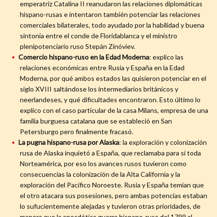
emperatriz Catalina II reanudaron las relaciones diplomáticas
hispano-rusas e intentaron también potenciar las relaciones
comerciales bilaterales, todo ayudado por la habilidad y buena
sintonía entre el conde de Floridablanca y el ministro
plenipotenciario ruso Stepán Zinóviev.
Comercio hispano-ruso en la Edad Moderna
: explico las
relaciones económicas entre Rusia y España en la Edad
Moderna, por qué ambos estados las quisieron potenciar en el
siglo XVIII saltándose los intermediarios británicos y
neerlandeses, y qué dificultades encontraron. Esto último lo
explico con el caso particular de la casa Milans, empresa de una
familia burguesa catalana que se estableció en San
Petersburgo pero finalmente fracasó.
La pugna hispano-rusa por Alaska
: la exploración y colonización
rusa de Alaska inquietó a España, que reclamaba para sí toda
Norteamérica, por eso los avances rusos tuvieron como
consecuencias la colonización de la Alta California y la
exploración del Pacífico Noroeste. Rusia y España temían que
el otro atacara sus posesiones, pero ambas potencias estaban
lo sufucientemente alejadas y tuvieron otras prioridades, de
manera que la anecdótica guerra hispano-rusa del 1799 al