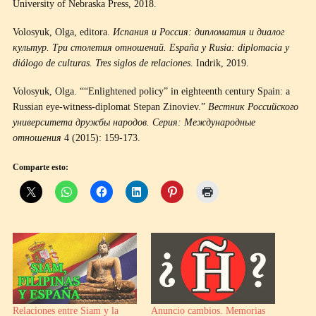
University of Nebraska Press, 2018.
Volosyuk, Olga, editora.
Испания и Россия: дипломатия и диалог
культур. Три столетия отношений. España y Rusia: diplomacia y
diálogo de culturas. Tres siglos de relaciones
. Indrik, 2019.
Volosyuk, Olga. ““Enlightened policy” in eighteenth century Spain: а
Russian eye-witness-diplomat Stepan Zinoviev.”
Вестник Российского
университета дружбы народов. Серия: Международные
отношения
4 (2015): 159-173.
Comparte esto:
Relaciones entre Siam y la
Anuncio cambios. Memorias