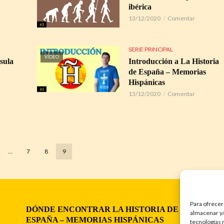
ibérica
13/12/2020
Comentar
SERIE PRINCIPAL
VÍDEO
sula
Introducción a La Historia
de España – Memorias
Hispánicas
13/12/2020
Comentar
…
7
8
9
Para ofrecer
DÓNDE ENCONTRAR LA HISTORIA DE
almacenar y/
ESPAÑA – MEMORIAS HISPÁNICAS
tecnologías 