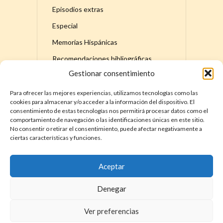
Episodios extras
Especial
Memorias Hispánicas
Recomendaciones bibliográficas
Gestionar consentimiento
Serie principal
Para ofrecer las mejores experiencias, utilizamos tecnologías como las
cookies para almacenar y/o acceder a la información del dispositivo. El
consentimiento de estas tecnologías nos permitirá procesar datos como el
comportamiento de navegación o las identificaciones únicas en este sitio.
No consentir o retirar el consentimiento, puede afectar negativamente a
ciertas características y funciones.
DÓNDE ENCONTRAR LA HISTORIA DE
ESPAÑA – MEMORIAS HISPÁNICAS
YouTube
Apple
Spotify
X
Instagram
Facebook
Discord
TikTok
Aceptar
Denegar
Ver preferencias
COPYRIGHT © 2026. LA HISTORIA DE ESPAÑA DE DAVID COT. |
TÉRMINOS Y CONDICIONES
|
POLÍTICA DE PRIVACIDAD
|
POLÍTICA