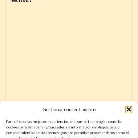
escribir!
Gestionar consentimiento
Para ofrecer las mejores experiencias, utilizamos tecnologías como las
cookies para almacenar y/o acceder a la información del dispositivo. El
consentimiento de estas tecnologías nos permitirá procesar datos como el