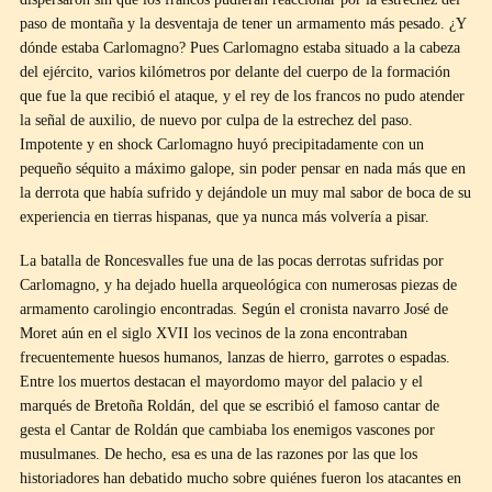
paso de montaña y la desventaja de tener un armamento más pesado. ¿Y
dónde estaba Carlomagno? Pues Carlomagno estaba situado a la cabeza
del ejército, varios kilómetros por delante del cuerpo de la formación
que fue la que recibió el ataque, y el rey de los francos no pudo atender
la señal de auxilio, de nuevo por culpa de la estrechez del paso.
Impotente y en shock Carlomagno huyó precipitadamente con un
pequeño séquito a máximo galope, sin poder pensar en nada más que en
la derrota que había sufrido y dejándole un muy mal sabor de boca de su
experiencia en tierras hispanas, que ya nunca más volvería a pisar.
La batalla de Roncesvalles fue una de las pocas derrotas sufridas por
Carlomagno, y ha dejado huella arqueológica con numerosas piezas de
armamento carolingio encontradas. Según el cronista navarro José de
Moret aún en el siglo XVII los vecinos de la zona encontraban
frecuentemente huesos humanos, lanzas de hierro, garrotes o espadas.
Entre los muertos destacan el mayordomo mayor del palacio y el
marqués de Bretoña Roldán, del que se escribió el famoso cantar de
gesta el Cantar de Roldán que cambiaba los enemigos vascones por
musulmanes. De hecho, esa es una de las razones por las que los
historiadores han debatido mucho sobre quiénes fueron los atacantes en