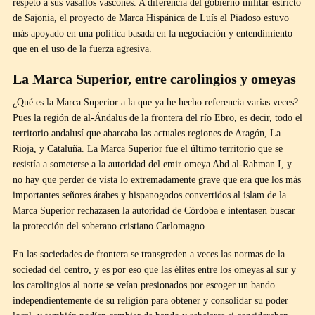
respeto a sus vasallos vascones. A diferencia del gobierno militar estricto
de Sajonia, el proyecto de Marca Hispánica de Luís el Piadoso estuvo
más apoyado en una política basada en la negociación y entendimiento
que en el uso de la fuerza agresiva.
La Marca Superior, entre carolingios y omeyas
¿Qué es la Marca Superior a la que ya he hecho referencia varias veces?
Pues la región de al-Ándalus de la frontera del río Ebro, es decir, todo el
territorio andalusí que abarcaba las actuales regiones de Aragón, La
Rioja, y Cataluña. La Marca Superior fue el último territorio que se
resistía a someterse a la autoridad del emir omeya Abd al-Rahman I, y
no hay que perder de vista lo extremadamente grave que era que los más
importantes señores árabes y hispanogodos convertidos al islam de la
Marca Superior rechazasen la autoridad de Córdoba e intentasen buscar
la protección del soberano cristiano Carlomagno.
En las sociedades de frontera se transgreden a veces las normas de la
sociedad del centro, y es por eso que las élites entre los omeyas al sur y
los carolingios al norte se veían presionados por escoger un bando
independientemente de su religión para obtener y consolidar su poder