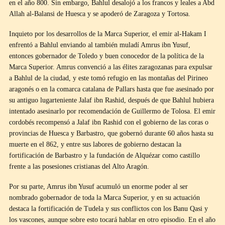
en el año 800. Sin embargo, Bahlul desalojó a los francos y leales a Abd
Allah al-Balansi de Huesca y se apoderó de Zaragoza y Tortosa.
Inquieto por los desarrollos de la Marca Superior, el emir al-Hakam I
enfrentó a Bahlul enviando al también muladí Amrus ibn Yusuf,
entonces gobernador de Toledo y buen conocedor de la política de la
Marca Superior. Amrus convenció a las élites zaragozanas para expulsar
a Bahlul de la ciudad, y este tomó refugio en las montañas del Pirineo
aragonés o en la comarca catalana de Pallars hasta que fue asesinado por
su antiguo lugarteniente Jalaf ibn Rashid, después de que Bahlul hubiera
intentado asesinarlo por recomendación de Guillermo de Tolosa. El emir
cordobés recompensó a Jalaf ibn Rashid con el gobierno de las coras o
provincias de Huesca y Barbastro, que gobernó durante 60 años hasta su
muerte en el 862, y entre sus labores de gobierno destacan la
fortificación de Barbastro y la fundación de Alquézar como castillo
frente a las posesiones cristianas del Alto Aragón.
Por su parte, Amrus ibn Yusuf acumuló un enorme poder al ser
nombrado gobernador de toda la Marca Superior, y en su actuación
destaca la fortificación de Tudela y sus conflictos con los Banu Qasi y
los vascones, aunque sobre esto tocará hablar en otro episodio. En el año