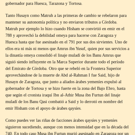
gobernador para Huesca, Tarazona y Tortosa.
Tanto Husayn como Matruh a las primeras de cambio se rebelaron para
mantener su autonomía política y no enviaron tributos a Córdoba.
Matruh por ejemplo lo hizo cuando Hisham se convirtió en emir en el
788 y aprovechó la debilidad omeya para hacerse con Zaragoza y
Huesca hasta que fue asesinado en el 791 por sus dos sirvientes. Uno de
ellos era ni más ni menos que Amrus ibn Yusuf, quien por sus servicios a
la dinastía omeya consolidó el linaje muladí de los Banu Amrus que
siguió siendo influyente en la Marca Superior durante todo el período
del Emirato de Córdoba. Otro que se rebeló en la Frontera Superior
aprovechándose de la muerte de Abd al-Rahman I fue Said, hijo de
Husayn de Zaragoza, que junto a aliados árabes yemeníes expulsó al
gobernador de Tortosa y se hizo fuerte en la zona del Bajo Ebro, hasta
que según el cronista iraquí Ibn al-Athir Musa ibn Furtun del linaje
muladí de los Banu Qasi combatió a Said y lo derrotó en nombre del
emir Hisham con el apoyo de árabes qaysíes.
Como puedes ver las riñas de facciones árabes qaysíes y yemeníes
siguieron sucediendo, aunque con menos intensidad que en la década del
740. En todo caso Musa ibn Furtun murió asesinado en Zaragoza por un