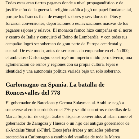
Todas estas eran tierras paganas donde a nivel propagandístico y de
justificación de la guerra la religión católica jugó un papel fundamental,
porque los francos iban de evangelizadores y servidores de Dios y
forzaron conversiones, deportaciones o esclavizaciones masivas de los
paganos sajones y eslavos. El monarca franco hizo campañas en el norte
y centro de Italia y conquistó el Reino de Lombardía, y con todas sus
campañas logró ser soberano de gran parte de Europa occidental y
central. De este modo, antes de ser coronado emperador en el año 800,
el ambicioso Carlomagno construyó un imperio unido pero diverso, una
aglomeración de reinos y regiones con su propia cultura, leyes e
identidad y una autonomía política variada bajo un solo soberano.
Carlomagno en Spania. La batalla de
Roncesvalles del 778
El gobernador de Barcelona y Gerona Sulayman al-Arabi se negó a
someterse al emir cordobés en el 776 y se alió con otros cabecillas de la
Marca Superior de origen árabe e hispanos convertidos al islam como el
gobernador de Zaragoza y Huesca o un hijo del antiguo gobernador de
al-Ándalus Yusuf al-Fihrí. Estos jefes árabes y muladíes pidieron
protección a Carlomagno a cambio del vasallaje de toda la Marca