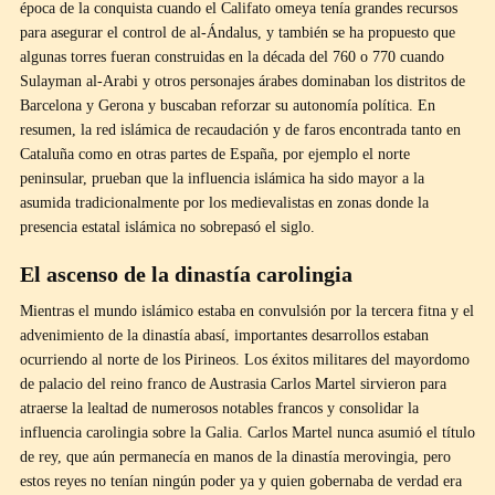
época de la conquista cuando el Califato omeya tenía grandes recursos
para asegurar el control de al-Ándalus, y también se ha propuesto que
algunas torres fueran construidas en la década del 760 o 770 cuando
Sulayman al-Arabi y otros personajes árabes dominaban los distritos de
Barcelona y Gerona y buscaban reforzar su autonomía política. En
resumen, la red islámica de recaudación y de faros encontrada tanto en
Cataluña como en otras partes de España, por ejemplo el norte
peninsular, prueban que la influencia islámica ha sido mayor a la
asumida tradicionalmente por los medievalistas en zonas donde la
presencia estatal islámica no sobrepasó el siglo.
El ascenso de la dinastía carolingia
Mientras el mundo islámico estaba en convulsión por la tercera fitna y el
advenimiento de la dinastía abasí, importantes desarrollos estaban
ocurriendo al norte de los Pirineos. Los éxitos militares del mayordomo
de palacio del reino franco de Austrasia Carlos Martel sirvieron para
atraerse la lealtad de numerosos notables francos y consolidar la
influencia carolingia sobre la Galia. Carlos Martel nunca asumió el título
de rey, que aún permanecía en manos de la dinastía merovingia, pero
estos reyes no tenían ningún poder ya y quien gobernaba de verdad era