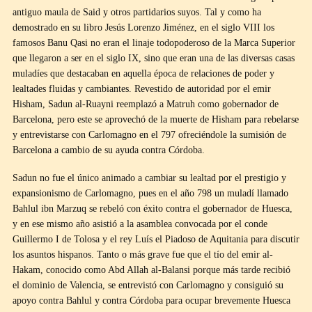
antiguo maula de Said y otros partidarios suyos. Tal y como ha
demostrado en su libro Jesús Lorenzo Jiménez, en el siglo VIII los
famosos Banu Qasi no eran el linaje todopoderoso de la Marca Superior
que llegaron a ser en el siglo IX, sino que eran una de las diversas casas
muladíes que destacaban en aquella época de relaciones de poder y
lealtades fluidas y cambiantes. Revestido de autoridad por el emir
Hisham, Sadun al-Ruayni reemplazó a Matruh como gobernador de
Barcelona, pero este se aprovechó de la muerte de Hisham para rebelarse
y entrevistarse con Carlomagno en el 797 ofreciéndole la sumisión de
Barcelona a cambio de su ayuda contra Córdoba.
Sadun no fue el único animado a cambiar su lealtad por el prestigio y
expansionismo de Carlomagno, pues en el año 798 un muladí llamado
Bahlul ibn Marzuq se rebeló con éxito contra el gobernador de Huesca,
y en ese mismo año asistió a la asamblea convocada por el conde
Guillermo I de Tolosa y el rey Luís el Piadoso de Aquitania para discutir
los asuntos hispanos. Tanto o más grave fue que el tío del emir al-
Hakam, conocido como Abd Allah al-Balansi porque más tarde recibió
el dominio de Valencia, se entrevistó con Carlomagno y consiguió su
apoyo contra Bahlul y contra Córdoba para ocupar brevemente Huesca