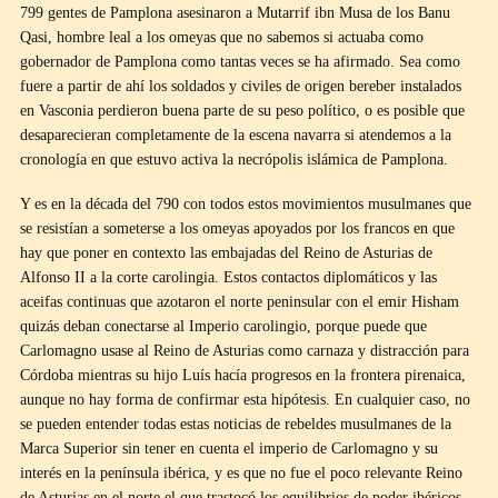
799 gentes de Pamplona asesinaron a Mutarrif ibn Musa de los Banu
Qasi, hombre leal a los omeyas que no sabemos si actuaba como
gobernador de Pamplona como tantas veces se ha afirmado. Sea como
fuere a partir de ahí los soldados y civiles de origen bereber instalados
en Vasconia perdieron buena parte de su peso político, o es posible que
desaparecieran completamente de la escena navarra si atendemos a la
cronología en que estuvo activa la necrópolis islámica de Pamplona.
Y es en la década del 790 con todos estos movimientos musulmanes que
se resistían a someterse a los omeyas apoyados por los francos en que
hay que poner en contexto las embajadas del Reino de Asturias de
Alfonso II a la corte carolingia. Estos contactos diplomáticos y las
aceifas continuas que azotaron el norte peninsular con el emir Hisham
quizás deban conectarse al Imperio carolingio, porque puede que
Carlomagno usase al Reino de Asturias como carnaza y distracción para
Córdoba mientras su hijo Luís hacía progresos en la frontera pirenaica,
aunque no hay forma de confirmar esta hipótesis. En cualquier caso, no
se pueden entender todas estas noticias de rebeldes musulmanes de la
Marca Superior sin tener en cuenta el imperio de Carlomagno y su
interés en la península ibérica, y es que no fue el poco relevante Reino
de Asturias en el norte el que trastocó los equilibrios de poder ibéricos,