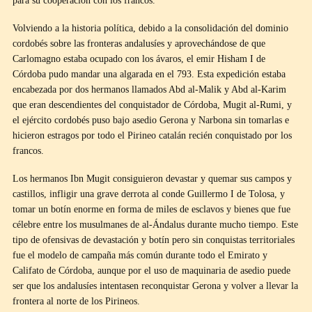
para su cooperación con los francos.
Volviendo a la historia política, debido a la consolidación del dominio
cordobés sobre las fronteras andalusíes y aprovechándose de que
Carlomagno estaba ocupado con los ávaros, el emir Hisham I de
Córdoba pudo mandar una algarada en el 793. Esta expedición estaba
encabezada por dos hermanos llamados Abd al-Malik y Abd al-Karim
que eran descendientes del conquistador de Córdoba, Mugit al-Rumi, y
el ejército cordobés puso bajo asedio Gerona y Narbona sin tomarlas e
hicieron estragos por todo el Pirineo catalán recién conquistado por los
francos.
Los hermanos Ibn Mugit consiguieron devastar y quemar sus campos y
castillos, infligir una grave derrota al conde Guillermo I de Tolosa, y
tomar un botín enorme en forma de miles de esclavos y bienes que fue
célebre entre los musulmanes de al-Ándalus durante mucho tiempo. Este
tipo de ofensivas de devastación y botín pero sin conquistas territoriales
fue el modelo de campaña más común durante todo el Emirato y
Califato de Córdoba, aunque por el uso de maquinaria de asedio puede
ser que los andalusíes intentasen reconquistar Gerona y volver a llevar la
frontera al norte de los Pirineos.