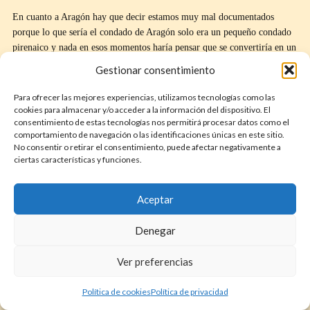
En cuanto a Aragón hay que decir estamos muy mal documentados
porque lo que sería el condado de Aragón solo era un pequeño condado
pirenaico y nada en esos momentos haría pensar que se convertiría en un
territorio tan importante para la formación de España. Hay diversas
Gestionar consentimiento
informaciones de las crónicas francas y árabes que apuntan a que el
condado de Aragón nacido en los valles de Aragón, Hecho y Ansó, en la
Para ofrecer las mejores experiencias, utilizamos tecnologías como las
provincia de Huesca, fue una fundación carolingia en un momento
cookies para almacenar y/o acceder a la información del dispositivo. El
consentimiento de estas tecnologías nos permitirá procesar datos como el
indeterminado de finales del siglo VIII. Su primer conde fue Aureolo,
comportamiento de navegación o las identificaciones únicas en este sitio.
que murió en el año 809, y luego el muladí Amrus ibn Yusuf, entonces
No consentir o retirar el consentimiento, puede afectar negativamente a
gobernador de la Marca Superior, se apoderó de sus posesiones. Amrus
ciertas características y funciones.
había dejado de ser fiel a los omeyas y entonces inició negociaciones con
Carlomagno para someterse a él, pero Carlomagno llegó a un acuerdo de
Aceptar
paz con el emir al-Hakam I y eso hizo que el plan de Amrus saliera mal.
Denegar
Ver preferencias
Política de cookies
Política de privacidad