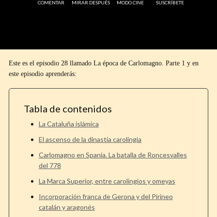
COMENTAR
MIRAR DESPUÉS
MODO CINE
SUSCRÍBETE
Este es el episodio 28 llamado La época de Carlomagno. Parte 1 y en
este episodio aprenderás:
Tabla de contenidos
La Cataluña islámica
El ascenso de la dinastía carolingia
Carlomagno en Spania. La batalla de Roncesvalles
del 778
La Marca Superior, entre carolingios y omeyas
Incorporación franca de Gerona y del Pirineo
catalán y aragonés