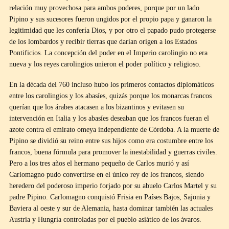
relación muy provechosa para ambos poderes, porque por un lado
Pipino y sus sucesores fueron ungidos por el propio papa y ganaron la
legitimidad que les confería Dios, y por otro el papado pudo protegerse
de los lombardos y recibir tierras que darían origen a los Estados
Pontificios. La concepción del poder en el Imperio carolingio no era
nueva y los reyes carolingios unieron el poder político y religioso.
En la década del 760 incluso hubo los primeros contactos diplomáticos
entre los carolingios y los abasíes, quizás porque los monarcas francos
querían que los árabes atacasen a los bizantinos y evitasen su
intervención en Italia y los abasíes deseaban que los francos fueran el
azote contra el emirato omeya independiente de Córdoba. A la muerte de
Pipino se dividió su reino entre sus hijos como era costumbre entre los
francos, buena fórmula para promover la inestabilidad y guerras civiles.
Pero a los tres años el hermano pequeño de Carlos murió y así
Carlomagno pudo convertirse en el único rey de los francos, siendo
heredero del poderoso imperio forjado por su abuelo Carlos Martel y su
padre Pipino. Carlomagno conquistó Frisia en Países Bajos, Sajonia y
Baviera al oeste y sur de Alemania, hasta dominar también las actuales
Austria y Hungría controladas por el pueblo asiático de los ávaros.