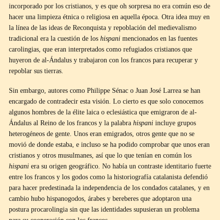
incorporado por los cristianos, y es que oh sorpresa no era común eso de
hacer una limpieza étnica o religiosa en aquella época. Otra idea muy en
la línea de las ideas de Reconquista y repoblación del medievalismo
tradicional era la cuestión de los
hispani
mencionados en las fuentes
carolingias, que eran interpretados como refugiados cristianos que
huyeron de al-Ándalus y trabajaron con los francos para recuperar y
repoblar sus tierras.
Sin embargo, autores como Philippe Sénac o Juan José Larrea se han
encargado de contradecir esta visión. Lo cierto es que solo conocemos
algunos hombres de la élite laica o eclesiástica que emigraron de al-
Ándalus al Reino de los francos y la palabra
hispani
incluye grupos
heterogéneos de gente. Unos eran emigrados, otros gente que no se
movió de donde estaba, e incluso se ha podido comprobar que unos eran
cristianos y otros musulmanes, así que lo que tenían en común los
hispani
era su origen geográfico. No había un contraste identitario fuerte
entre los francos y los godos como la historiografía catalanista defendió
para hacer predestinada la independencia de los condados catalanes, y en
cambio hubo hispanogodos, árabes y bereberes que adoptaron una
postura procarolingia sin que las identidades supusieran un problema