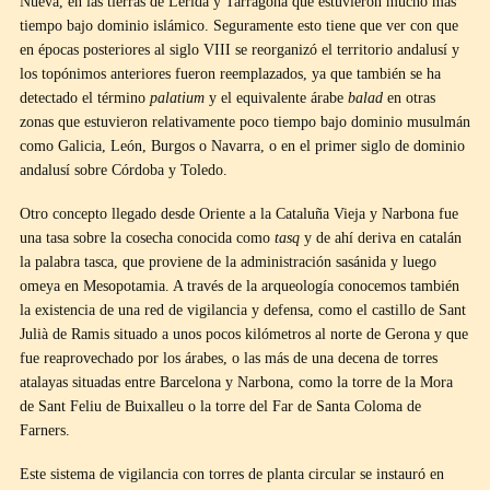
Nueva, en las tierras de Lérida y Tarragona que estuvieron mucho más
tiempo bajo dominio islámico. Seguramente esto tiene que ver con que
en épocas posteriores al siglo VIII se reorganizó el territorio andalusí y
los topónimos anteriores fueron reemplazados, ya que también se ha
detectado el término
palatium
y el equivalente árabe
balad
en otras
zonas que estuvieron relativamente poco tiempo bajo dominio musulmán
como Galicia, León, Burgos o Navarra, o en el primer siglo de dominio
andalusí sobre Córdoba y Toledo.
Otro concepto llegado desde Oriente a la Cataluña Vieja y Narbona fue
una tasa sobre la cosecha conocida como
tasq
y de ahí deriva en catalán
la palabra tasca, que proviene de la administración sasánida y luego
omeya en Mesopotamia. A través de la arqueología conocemos también
la existencia de una red de vigilancia y defensa, como el castillo de Sant
Julià de Ramis situado a unos pocos kilómetros al norte de Gerona y que
fue reaprovechado por los árabes, o las más de una decena de torres
atalayas situadas entre Barcelona y Narbona, como la torre de la Mora
de Sant Feliu de Buixalleu o la torre del Far de Santa Coloma de
Farners.
Este sistema de vigilancia con torres de planta circular se instauró en