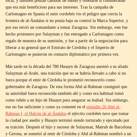
local, y también podían cambiar de bando y rebelarse si consideraban
que era más beneficioso para sus intereses. Tras la campaña de
Carlomagno en Spania el emir cordobés vio el peligro que corría la
frontera de al-Ándalus si no ponía bajo su control la Marca Superior, y
por eso envió un comandante a tomar Zaragoza. Sin embargo, este fue
hecho prisionero por Sulayman y fue entregado a Carlomagno como
regalo de muestra de su sumisión, y fue a partir de la negociación para
liberar a su general que el Emirato de Córdoba y el Imperio de
Carlomagno se pusieron en contacto diplomático por primera vez.
Más tarde en la década del 780 Husayn de Zaragoza asesinó a su aliado
Sulayman al-Arabi, una traición que no se habría llevado a cabo si no
fuera porque el emir de Córdoba le prometió reconocerlo como
gobernador de Zaragoza. De esta forma Abd al-Rahman consiguió que
su autoridad fuera reconocida también ahí y como era habitual tomó
como rehén a un hijo de Husayn para asegurar su lealtad. Sin embargo,
eso no fue suficiente y como ya comenté en el
episodio 26 Abd al-
Rahman I, el Halcón de al-Ándalus
el ejército cordobés tuvo que tomar
la ciudad por asedio y Husayn terminó siendo torturado y ejecutado por
su traición. Después el hijo y sucesor de Sulayman, Matruh de Barcelona
y Gerona, se sometió al emir de Córdoba y Abd al-Rahman nombró a un