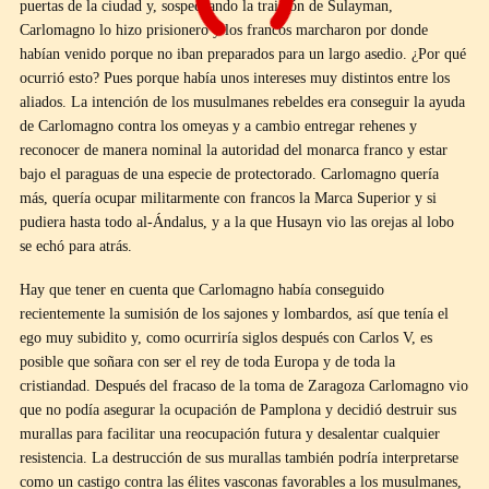
puertas de la ciudad y, sospechando la traición de Sulayman,
Carlomagno lo hizo prisionero y los francos marcharon por donde
habían venido porque no iban preparados para un largo asedio. ¿Por qué
ocurrió esto? Pues porque había unos intereses muy distintos entre los
aliados. La intención de los musulmanes rebeldes era conseguir la ayuda
de Carlomagno contra los omeyas y a cambio entregar rehenes y
reconocer de manera nominal la autoridad del monarca franco y estar
bajo el paraguas de una especie de protectorado. Carlomagno quería
más, quería ocupar militarmente con francos la Marca Superior y si
pudiera hasta todo al-Ándalus, y a la que Husayn vio las orejas al lobo
se echó para atrás.
Hay que tener en cuenta que Carlomagno había conseguido
recientemente la sumisión de los sajones y lombardos, así que tenía el
ego muy subidito y, como ocurriría siglos después con Carlos V, es
posible que soñara con ser el rey de toda Europa y de toda la
cristiandad. Después del fracaso de la toma de Zaragoza Carlomagno vio
que no podía asegurar la ocupación de Pamplona y decidió destruir sus
murallas para facilitar una reocupación futura y desalentar cualquier
resistencia. La destrucción de sus murallas también podría interpretarse
como un castigo contra las élites vasconas favorables a los musulmanes,