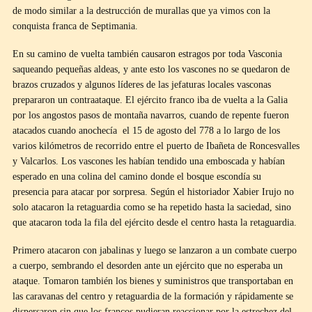
de modo similar a la destrucción de murallas que ya vimos con la
conquista franca de Septimania.
En su camino de vuelta también causaron estragos por toda Vasconia
saqueando pequeñas aldeas, y ante esto los vascones no se quedaron de
brazos cruzados y algunos líderes de las jefaturas locales vasconas
prepararon un contraataque. El ejército franco iba de vuelta a la Galia
por los angostos pasos de montaña navarros, cuando de repente fueron
atacados cuando anochecía el 15 de agosto del 778 a lo largo de los
varios kilómetros de recorrido entre el puerto de Ibañeta de Roncesvalles
y Valcarlos. Los vascones les habían tendido una emboscada y habían
esperado en una colina del camino donde el bosque escondía su
presencia para atacar por sorpresa. Según el historiador Xabier Irujo no
solo atacaron la retaguardia como se ha repetido hasta la saciedad, sino
que atacaron toda la fila del ejército desde el centro hasta la retaguardia.
Primero atacaron con jabalinas y luego se lanzaron a un combate cuerpo
a cuerpo, sembrando el desorden ante un ejército que no esperaba un
ataque. Tomaron también los bienes y suministros que transportaban en
las caravanas del centro y retaguardia de la formación y rápidamente se
dispersaron sin que los francos pudieran reaccionar por la estrechez del