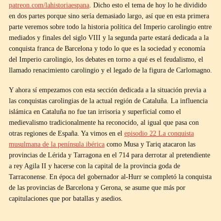
patreon.com/lahistoriaespana
. Dicho esto el tema de hoy lo he dividido
en dos partes porque sino sería demasiado largo, así que en esta primera
parte veremos sobre todo la historia política del Imperio carolingio entre
mediados y finales del siglo VIII y la segunda parte estará dedicada a la
conquista franca de Barcelona y todo lo que es la sociedad y economía
del Imperio carolingio, los debates en torno a qué es el feudalismo, el
llamado renacimiento carolingio y el legado de la figura de Carlomagno.
Y ahora sí empezamos con esta sección dedicada a la situación previa a
las conquistas carolingias de la actual región de Cataluña. La influencia
islámica en Cataluña no fue tan irrisoria y superficial como el
medievalismo tradicionalmente ha reconocido, al igual que pasa con
otras regiones de España. Ya vimos en el
episodio 22 La conquista
musulmana de la península ibérica
como Musa y Tariq atacaron las
provincias de Lérida y Tarragona en el 714 para derrotar al pretendiente
a rey Agila II y hacerse con la capital de la provincia goda de
Tarraconense. En época del gobernador al-Hurr se completó la conquista
de las provincias de Barcelona y Gerona, se asume que más por
capitulaciones que por batallas y asedios.