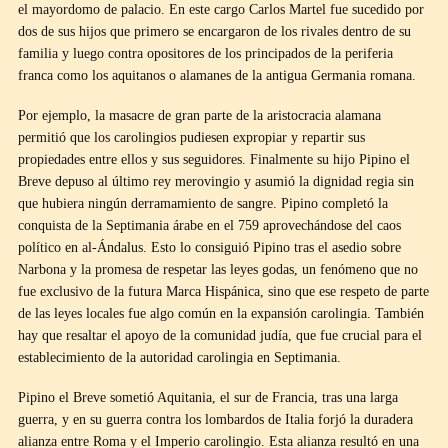
el mayordomo de palacio. En este cargo Carlos Martel fue sucedido por
dos de sus hijos que primero se encargaron de los rivales dentro de su
familia y luego contra opositores de los principados de la periferia
franca como los aquitanos o alamanes de la antigua Germania romana.
Por ejemplo, la masacre de gran parte de la aristocracia alamana
permitió que los carolingios pudiesen expropiar y repartir sus
propiedades entre ellos y sus seguidores. Finalmente su hijo Pipino el
Breve depuso al último rey merovingio y asumió la dignidad regia sin
que hubiera ningún derramamiento de sangre. Pipino completó la
conquista de la Septimania árabe en el 759 aprovechándose del caos
político en al-Ándalus. Esto lo consiguió Pipino tras el asedio sobre
Narbona y la promesa de respetar las leyes godas, un fenómeno que no
fue exclusivo de la futura Marca Hispánica, sino que ese respeto de parte
de las leyes locales fue algo común en la expansión carolingia. También
hay que resaltar el apoyo de la comunidad judía, que fue crucial para el
establecimiento de la autoridad carolingia en Septimania.
Pipino el Breve sometió Aquitania, el sur de Francia, tras una larga
guerra, y en su guerra contra los lombardos de Italia forjó la duradera
alianza entre Roma y el Imperio carolingio. Esta alianza resultó en una