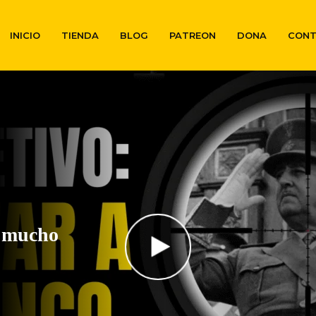
INICIO
TIENDA
BLOG
PATREON
DONA
CON
o mucho