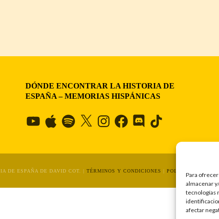
DÓNDE ENCONTRAR LA HISTORIA DE
ESPAÑA – MEMORIAS HISPÁNICAS
YouTube
Apple
Spotify
X
Instagram
Facebook
Discord
TikTok
IA DE ESPAÑA DE DAVID COT. |
TÉRMINOS Y CONDICIONES
|
POLÍTICA DE PRIV
Para ofrecer
almacenar y/
tecnologías 
identificaci
afectar nega