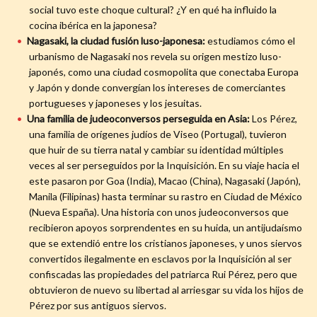
social tuvo este choque cultural? ¿Y en qué ha influido la
cocina ibérica en la japonesa?
Nagasaki, la ciudad fusión luso-japonesa:
estudiamos cómo el
urbanismo de Nagasaki nos revela su origen mestizo luso-
japonés, como una ciudad cosmopolita que conectaba Europa
y Japón y donde convergían los intereses de comerciantes
portugueses y japoneses y los jesuitas.
Una familia de judeoconversos perseguida en Asia:
Los Pérez,
una familia de orígenes judíos de Viseo (Portugal), tuvieron
que huir de su tierra natal y cambiar su identidad múltiples
veces al ser perseguidos por la Inquisición. En su viaje hacia el
este pasaron por Goa (India), Macao (China), Nagasaki (Japón),
Manila (Filipinas) hasta terminar su rastro en Ciudad de México
(Nueva España). Una historia con unos judeoconversos que
recibieron apoyos sorprendentes en su huida, un antijudaísmo
que se extendió entre los cristianos japoneses, y unos siervos
convertidos ilegalmente en esclavos por la Inquisición al ser
confiscadas las propiedades del patriarca Rui Pérez, pero que
obtuvieron de nuevo su libertad al arriesgar su vida los hijos de
Pérez por sus antiguos siervos.