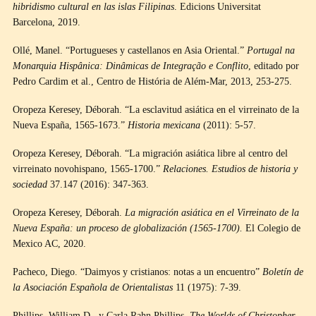
hibridismo cultural en las islas Filipinas
. Edicions Universitat
Barcelona, 2019.
Ollé, Manel. “Portugueses y castellanos en Asia Oriental.”
Portugal na
Monarquia Hispânica: Dinâmicas de Integração e Conflito
, editado por
Pedro Cardim et al., Centro de História de Além-Mar, 2013, 253-275.
Oropeza Keresey, Déborah. “La esclavitud asiática en el virreinato de la
Nueva España, 1565-1673.”
Historia mexicana
(2011): 5-57.
Oropeza Keresey, Déborah. “La migración asiática libre al centro del
virreinato novohispano, 1565-1700.”
Relaciones. Estudios de historia y
sociedad
37.147 (2016): 347-363.
Oropeza Keresey, Déborah.
La migración asiática en el Virreinato de la
Nueva España: un proceso de globalización (1565-1700).
El Colegio de
Mexico AC, 2020.
Pacheco, Diego. “Daimyos y cristianos: notas a un encuentro”
Boletín de
la Asociación Española de Orientalistas
11 (1975): 7-39.
Phillips, William D., y Carla Rahn Phillips.
The Worlds of Christopher