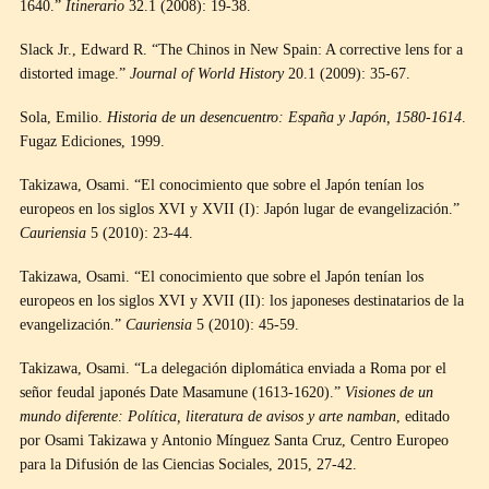
1640.”
Itinerario
32.1 (2008): 19-38.
Slack Jr., Edward R. “The Chinos in New Spain: A corrective lens for a
distorted image.”
Journal of World History
20.1 (2009): 35-67.
Sola, Emilio.
Historia de un desencuentro: España y Japón, 1580-1614
.
Fugaz Ediciones, 1999.
Takizawa, Osami. “El conocimiento que sobre el Japón tenían los
europeos en los siglos XVI y XVII (I): Japón lugar de evangelización.”
Cauriensia
5 (2010): 23-44.
Takizawa, Osami. “El conocimiento que sobre el Japón tenían los
europeos en los siglos XVI y XVII (II): los japoneses destinatarios de la
evangelización.”
Cauriensia
5 (2010): 45-59.
Takizawa, Osami. “La delegación diplomática enviada a Roma por el
señor feudal japonés Date Masamune (1613-1620).”
Visiones de un
mundo diferente: Política, literatura de avisos y arte namban
, editado
por Osami Takizawa y Antonio Mínguez Santa Cruz, Centro Europeo
para la Difusión de las Ciencias Sociales, 2015, 27-42.