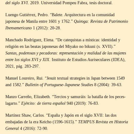
del siglo XVI
. 2019. Universidad Pompeu Fabra, tesis doctoral.
Luengo Gutiérrez, Pedro. “Balete. Arquitectura en la comunidad
japonesa de Manila entre 1601 y 1762.”
Quiroga: Revista de Patrimonio
Iberoamericano
1 (2012): 20-28.
Manchado Rodríguez, Elena. “De catequistas a místicas: identidad y
religión en las beatas japonesas del Miyako no bikuni (s. XVII).”
Santas, poderosas y pecadoras: representación y realidad de las mujeres
entre los siglos XVI y XIX
. Instituto de Estudios Auriseculares (IDEA),
2021, pág. 283-297.
Manuel Loureiro, Rui. “Jesuit textual strategies in Japan between 1549
and 1582.”
Bulletin of Portuguese-Japanese Studies
8 (2004): 39-63.
Manzo Carreño, Elizabeth. “Tercios y samuráis: la batalla de los peces-
lagarto.”
Ejército: de tierra español
940 (2019): 76-83.
Martínez Shaw, Carlos. “España y Japón en el siglo XVII: las dos
embajadas de la era Keicho (1596-1615).”
TEMPUS Revista en Historia
General
4 (2016): 72-90.