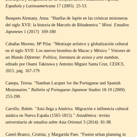
Española y Latinoamericana
17 (2005): 25-53.
Busquets Alemany, Anna. “Huellas de Japón en las crónicas misioneras
del siglo XVII: la historia de Marcelo de Ribadeneira.”
Mirai. Estudios
Japoneses
1 (2017): 169-180.
Cabañas Moreno, Mª Pilar. “Mestizaje artístico y globalización cultural
en el siglo XVII: Los nuevos biombos de Macao y México.”
Visiones de
un Mundo Diferente: Política, literatura de avisos y arte namban
,
editado por Osami Takizawa y Antonio Míguez Santa Cruz, CEDCS,
2015, pág. 167-179.
Canepa, Teresa. “Namban Lacquer for the Portuguese and Spanish
Missionaries.”
Bulletin of Portuguese-Japanese Studies
18-19 (2009):
253-290.
Carrillo, Rubén. “Asia llega a América. Migración e influencia cultural
asiática en Nueva España (1565-1815).”
Asiadémica: revista
universitaria de estudios sobre Asia Oriental
3 (2014): 81-98.
Castel-Branco, Cristina, y Margarida Paes. “Fusion urban planning in