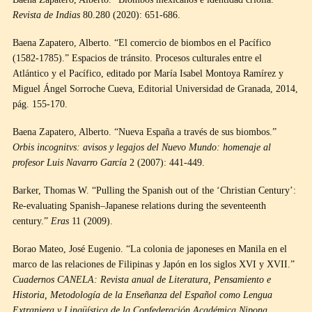
Revista de Indias
80.280 (2020): 651-686.
Baena Zapatero, Alberto. “El comercio de biombos en el Pacífico
(1582-1785).” Espacios de tránsito. Procesos culturales entre el
Atlántico y el Pacífico, editado por María Isabel Montoya Ramírez y
Miguel Ángel Sorroche Cueva, Editorial Universidad de Granada, 2014,
pág. 155-170.
Baena Zapatero, Alberto. “Nueva España a través de sus biombos.”
Orbis incognitvs: avisos y legajos del Nuevo Mundo: homenaje al
profesor Luis Navarro García
2 (2007): 441-449.
Barker, Thomas W. “Pulling the Spanish out of the ‘Christian Century’:
Re-evaluating Spanish–Japanese relations during the seventeenth
century.”
Eras
11 (2009).
Borao Mateo, José Eugenio. “La colonia de japoneses en Manila en el
marco de las relaciones de Filipinas y Japón en los siglos XVI y XVII.”
Cuadernos CANELA: Revista anual de Literatura, Pensamiento e
Historia, Metodología de la Enseñanza del Español como Lengua
Extranjera y Lingüística de la Confederación Académica Nipona,