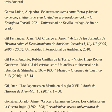
tesis doctoral.
García Lidón, Alejandro.
Primeros contactos entre Iberia y Japón:
comercio, cristianismo y esclavitud en el Período Sengoku y la
Embajada Tenshō
. 2021. Universidad de Sevilla, trabajo de fin de
grado.
Gil Fernández, Juan. “Del Cipango al Japón.”
Actas de las Jornadas de
Historia sobre el Descubrimiento de América: Jornadas I, II y III (2005,
2006 y 2007)
. Universidad Internacional de Andalucía, 2010.
Gil Fons, Antonio, Rubén Casillas de la Torre, y Víctor Hugo Robles
Gutiérrez. “Más allá del cristianismo: Un análisis multicausal de la
rebelión de Shimabara, 1637-1638.”
México y la cuenca del pacífico
5.13 (2016): 115-141.
Gil, Juan. “Los Japoneses en Manila en el siglo XVII.”
Anais de
Historia de Alem-Mar
15 (2014): 17-50.
González Bolado, Jaime. “Cruces y katanas en Corea: Los cristianos en
la Guerra Imjin (1592-1598).”
Asiadémica: revista universitaria de