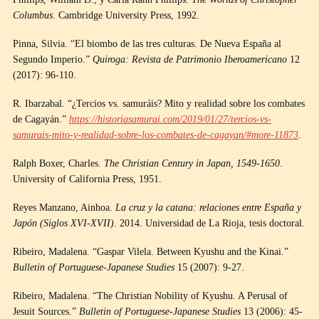
Columbus
. Cambridge University Press, 1992.
Pinna, Silvia. “El biombo de las tres culturas. De Nueva España al
Segundo Imperio.”
Quiroga: Revista de Patrimonio Iberoamericano
12
(2017): 96-110.
R. Ibarzabal. “¿Tercios vs. samuráis? Mito y realidad sobre los combates
de Cagayán.”
https://historiasamurai.com/2019/01/27/tercios-vs-
samurais-mito-y-realidad-sobre-los-combates-de-cagayan/#more-11873
.
Ralph Boxer, Charles.
The Christian Century in Japan, 1549-1650
.
University of California Press, 1951.
Reyes Manzano, Ainhoa.
La cruz y la catana: relaciones entre España y
Japón (Siglos XVI-XVII)
. 2014. Universidad de La Rioja, tesis doctoral.
Ribeiro, Madalena. “Gaspar Vilela. Between Kyushu and the Kinai.”
Bulletin of Portuguese-Japanese Studies
15 (2007): 9-27.
Ribeiro, Madalena. “The Christian Nobility of Kyushu. A Perusal of
Jesuit Sources.”
Bulletin of Portuguese-Japanese Studies
13 (2006): 45-