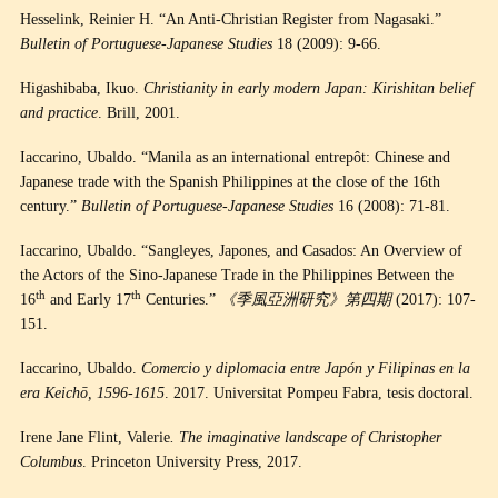
Hesselink, Reinier H. “An Anti-Christian Register from Nagasaki.”
Bulletin of Portuguese-Japanese Studies
18 (2009): 9-66.
Higashibaba, Ikuo.
Christianity in early modern Japan: Kirishitan belief
and practice
. Brill, 2001.
Iaccarino, Ubaldo. “Manila as an international entrepôt: Chinese and
Japanese trade with the Spanish Philippines at the close of the 16th
century.”
Bulletin of Portuguese-Japanese Studies
16 (2008): 71-81.
Iaccarino, Ubaldo. “Sangleyes, Japones, and Casados: An Overview of
the Actors of the Sino-Japanese Trade in the Philippines Between the
th
th
16
and Early 17
Centuries.”
《季風亞洲研究》第四期
(2017): 107-
151.
Iaccarino, Ubaldo.
Comercio y diplomacia entre Japón y Filipinas en la
era Keichō, 1596-1615
. 2017. Universitat Pompeu Fabra, tesis doctoral.
Irene Jane Flint, Valerie
. The imaginative landscape of Christopher
Columbus
. Princeton University Press, 2017.