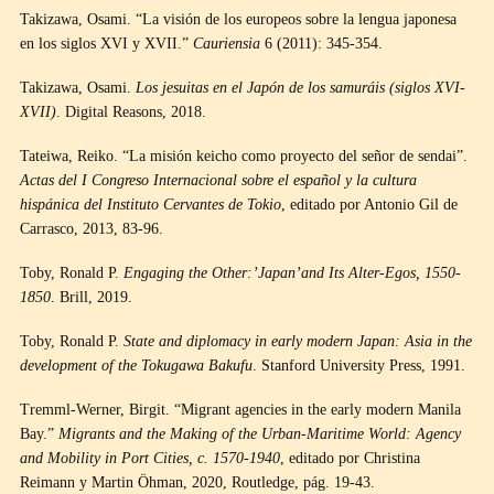
Takizawa, Osami. “La visión de los europeos sobre la lengua japonesa
en los siglos XVI y XVII.”
Cauriensia
6 (2011): 345-354.
Takizawa, Osami.
Los jesuitas en el Japón de los samuráis (siglos XVI-
XVII)
. Digital Reasons, 2018.
Tateiwa, Reiko. “La misión keicho como proyecto del señor de sendai”.
Actas del I Congreso Internacional sobre el español y la cultura
hispánica del Instituto Cervantes de Tokio
, editado por Antonio Gil de
Carrasco, 2013, 83-96.
Toby, Ronald P.
Engaging the Other:’Japan’and Its Alter-Egos, 1550-
1850
. Brill, 2019.
Toby, Ronald P.
State and diplomacy in early modern Japan: Asia in the
development of the Tokugawa Bakufu
. Stanford University Press, 1991.
Tremml-Werner, Birgit. “Migrant agencies in the early modern Manila
Bay.”
Migrants and the Making of the Urban-Maritime World: Agency
and Mobility in Port Cities, c. 1570-1940
, editado por Christina
Reimann y Martin Öhman, 2020, Routledge, pág. 19-43.