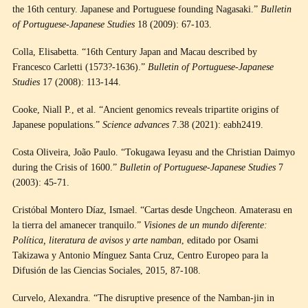
the 16th century. Japanese and Portuguese founding Nagasaki.”
Bulletin
of Portuguese-Japanese Studies
18 (2009): 67-103.
Colla, Elisabetta. “16th Century Japan and Macau described by
Francesco Carletti (1573?-1636).”
Bulletin of Portuguese-Japanese
Studies
17 (2008): 113-144.
Cooke, Niall P., et al. “Ancient genomics reveals tripartite origins of
Japanese populations.”
Science advances
7.38 (2021): eabh2419.
Costa Oliveira, João Paulo. “Tokugawa Ieyasu and the Christian Daimyo
during the Crisis of 1600.”
Bulletin of Portuguese-Japanese Studies
7
(2003): 45-71.
Cristóbal Montero Díaz, Ismael. “Cartas desde Ungcheon. Amaterasu en
la tierra del amanecer tranquilo.”
Visiones de un mundo diferente:
Política, literatura de avisos y arte namban
, editado por Osami
Takizawa y Antonio Mínguez Santa Cruz, Centro Europeo para la
Difusión de las Ciencias Sociales, 2015, 87-108.
Curvelo, Alexandra. “The disruptive presence of the Namban-jin in