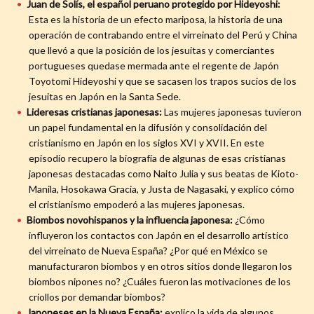
Juan de Solís, el español peruano protegido por Hideyoshi:
Esta es la historia de un efecto mariposa, la historia de una
operación de contrabando entre el virreinato del Perú y China
que llevó a que la posición de los jesuitas y comerciantes
portugueses quedase mermada ante el regente de Japón
Toyotomi Hideyoshi y que se sacasen los trapos sucios de los
jesuitas en Japón en la Santa Sede.
Lideresas cristianas japonesas:
Las mujeres japonesas tuvieron
un papel fundamental en la difusión y consolidación del
cristianismo en Japón en los siglos XVI y XVII. En este
episodio recupero la biografía de algunas de esas cristianas
japonesas destacadas como Naito Julia y sus beatas de Kioto-
Manila, Hosokawa Gracia, y Justa de Nagasaki, y explico cómo
el cristianismo empoderó a las mujeres japonesas.
Biombos novohispanos y la influencia japonesa:
¿Cómo
influyeron los contactos con Japón en el desarrollo artístico
del virreinato de Nueva España? ¿Por qué en México se
manufacturaron biombos y en otros sitios donde llegaron los
biombos nipones no? ¿Cuáles fueron las motivaciones de los
criollos por demandar biombos?
Japoneses en la Nueva España:
explico la vida de algunos