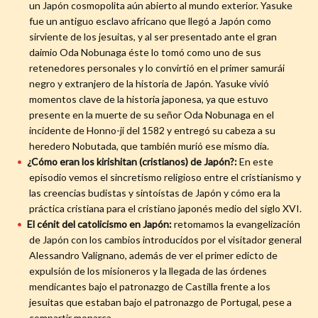
un Japón cosmopolita aún abierto al mundo exterior. Yasuke
fue un antiguo esclavo africano que llegó a Japón como
sirviente de los jesuitas, y al ser presentado ante el gran
daimio Oda Nobunaga éste lo tomó como uno de sus
retenedores personales y lo convirtió en el primer samurái
negro y extranjero de la historia de Japón. Yasuke vivió
momentos clave de la historia japonesa, ya que estuvo
presente en la muerte de su señor Oda Nobunaga en el
incidente de Honno-ji del 1582 y entregó su cabeza a su
heredero Nobutada, que también murió ese mismo día.
¿Cómo eran los kirishitan (cristianos) de Japón?:
En este
episodio vemos el sincretismo religioso entre el cristianismo y
las creencias budistas y sintoístas de Japón y cómo era la
práctica cristiana para el cristiano japonés medio del siglo XVI.
El cénit del catolicismo en Japón:
retomamos la evangelización
de Japón con los cambios introducidos por el visitador general
Alessandro Valignano, además de ver el primer edicto de
expulsión de los misioneros y la llegada de las órdenes
mendicantes bajo el patronazgo de Castilla frente a los
jesuitas que estaban bajo el patronazgo de Portugal, pese a
compartir monarca.