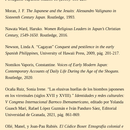
Moran, J. F.
The Japanese and the Jesuits: Alessandro Valignano in
Sixteenth Century Japan
. Routledge, 1993.
Nawata Ward, Haruko.
Women Religious Leaders in Japan’s Christian
Century, 1549-1650
. Routledge, 2016.
Newson, Linda A. “Cagayan”
Conquest and pestilence in the early
Spanish Philippines
, University of Hawaii Press, 2009, pág. 201-217.
Nomikos Vaporis, Constantine.
Voices of Early Modern Japan:
Contemporary Accounts of Daily Life During the Age of the Shoguns
.
Routledge, 2020.
Ocaña Ruiz, Sonia Irene. “Las elusivas huellas de los biombos japoneses
en los virreinales (siglos XVII y XVIII).”
Identidades y redes culturales:
V Congreso Internacional Barroco Iberoamericano
, editado por Yolanda
Guasch Marí, Rafael López Guzmán e Iván Panduro Sáez, Editorial
Universidad de Granada, 2021, pág. 861-869.
Ollé, Manel, y Joan-Pau Rubiés.
El Códice Boxer. Etnografía colonial e