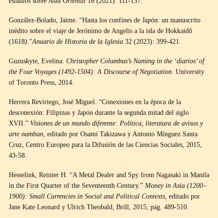
estudios sobre Asia Oriental
16 (2021): 111-137.
González-Bolado, Jaime. “Hasta los confines de Japón: un manuscrito
inédito sobre el viaje de Jerónimo de Angelis a la isla de Hokkaidô
(1618
)
.”
Anuario de Historia de la Iglesia
32 (2023): 399-421.
Guzuskyte, Evelina.
Christopher Columbus’s Naming in the ‘diarios’ of
the Four Voyages (1492-1504): A Discourse of Negotiation
. University
of Toronto Press, 2014.
Herrera Reviriego, José Miguel. “Conexiones en la época de la
desconexión: Filipinas y Japón durante la segunda mitad del siglo
XVII.”
Visiones de un mundo diferente: Política, literatura de avisos y
arte namban
, editado por Osami Takizawa y Antonio Mínguez Santa
Cruz, Centro Europeo para la Difusión de las Ciencias Sociales, 2015,
43-58.
Hesselink, Reinier H. “A Metal Dealer and Spy from Nagasaki in Manila
in the First Quarter of the Seventeenth Century.”
Money in Asia (1200–
1900): Small Currencies in Social and Political Contexts
, editado por
Jane Kate Leonard y Ulrich Theobald, Brill, 2015, pág. 489-510.