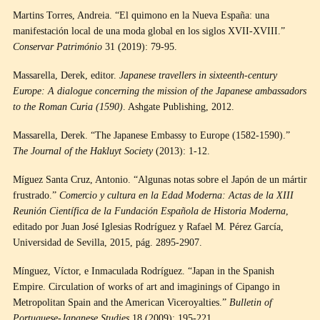
Martins Torres, Andreia. “El quimono en la Nueva España: una
manifestación local de una moda global en los siglos XVII-XVIII.”
Conservar Património
31 (2019): 79-95.
Massarella, Derek, editor.
Japanese travellers in sixteenth-century
Europe: A dialogue concerning the mission of the Japanese ambassadors
to the Roman Curia (1590)
. Ashgate Publishing, 2012.
Massarella, Derek. “The Japanese Embassy to Europe (1582-1590).”
The Journal of the Hakluyt Society
(2013): 1-12.
Míguez Santa Cruz, Antonio. “Algunas notas sobre el Japón de un mártir
frustrado.”
Comercio y cultura en la Edad Moderna: Actas de la XIII
Reunión Científica de la Fundación Española de Historia Moderna
,
editado por Juan José Iglesias Rodríguez y Rafael M. Pérez García,
Universidad de Sevilla, 2015, pág. 2895-2907.
Mínguez, Víctor, e Inmaculada Rodríguez. “Japan in the Spanish
Empire. Circulation of works of art and imaginings of Cipango in
Metropolitan Spain and the American Viceroyalties.”
Bulletin of
Portuguese-Japanese Studies
18 (2009): 195-221.