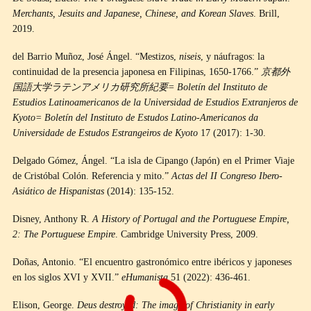
Merchants, Jesuits and Japanese, Chinese, and Korean Slaves
. Brill,
2019.
del Barrio Muñoz, José Ángel. “Mestizos,
niseis
, y náufragos: la
continuidad de la presencia japonesa en Filipinas, 1650-1766.”
京都外
国語大学ラテンアメリカ研究所紀要
= Boletín del Instituto de
Estudios Latinoamericanos de la Universidad de Estudios Extranjeros de
Kyoto= Boletín del Instituto de Estudos Latino-Americanos da
Universidade de Estudos Estrangeiros de Kyoto
17 (2017): 1-30.
Delgado Gómez, Ángel. “La isla de Cipango (Japón) en el Primer Viaje
de Cristóbal Colón. Referencia y mito.”
Actas del II Congreso Ibero-
Asiático de Hispanistas
(2014): 135-152.
Disney, Anthony R.
A History of Portugal and the Portuguese Empire,
2: The Portuguese Empire
. Cambridge University Press, 2009.
Doñas, Antonio. “El encuentro gastronómico entre ibéricos y japoneses
en los siglos XVI y XVII.”
eHumanista
51 (2022): 436-461.
Elison, George.
Deus destroyed: The image of Christianity in early