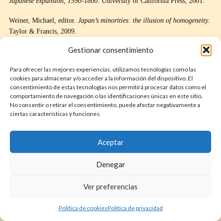
Japanese expansion, 1590-1800
. University of California Press, 2001.
Weiner, Michael, editor.
Japan’s minorities: the illusion of homogeneity
.
Taylor & Francis, 2009.
Gestionar consentimiento
Whitney Hall, John, editor.
The Cambridge History of Japan. Volume 4.
Early Modern Japan
. Cambridge University Press, 1991.
Para ofrecer las mejores experiencias, utilizamos tecnologías como las
cookies para almacenar y/o acceder a la información del dispositivo. El
Yukihiro, Ōhashi. “New Perspectives on the Early Tokugawa
consentimiento de estas tecnologías nos permitirá procesar datos como el
Persecution.”
Japan and Christianity: Impacts and responses
, editado
comportamiento de navegación o las identificaciones únicas en este sitio.
por John Breen y Mark Williams, Palgrave Macmillan UK, 1996, pág.
No consentir o retirar el consentimiento, puede afectar negativamente a
ciertas características y funciones.
46-62.
坂西友秀. “鎖国前後における日本人の西洋人観・黒人観の心理—
Aceptar
歴史的背景.” 埼玉大学紀要. 教育学部. 教育科学 51.2 (2002): 73-95.
Denegar
Declaración ética sobre el uso de IA: se ha empleado ChatDOC para
Ver preferencias
asistir en la investigación con tareas como resumir, traducir o encontrar
respuestas a preguntas en las fuentes citadas. No hay texto generado por
IA.
Política de cookies
Política de privacidad