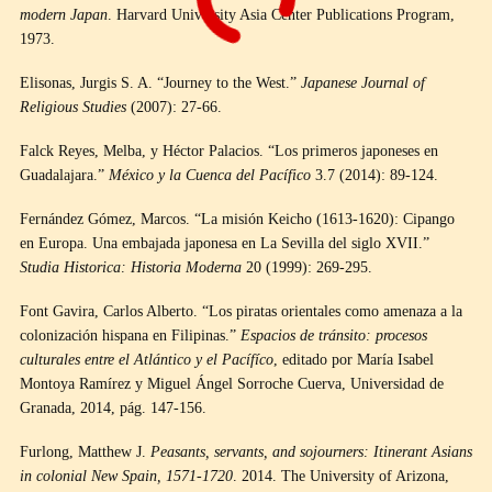
modern Japan
. Harvard University Asia Center Publications Program,
1973.
Elisonas, Jurgis S. A. “Journey to the West.”
Japanese Journal of
Religious Studies
(2007): 27-66.
Falck Reyes, Melba, y Héctor Palacios. “Los primeros japoneses en
Guadalajara.”
México y la Cuenca del Pacífico
3.7 (2014): 89-124.
Fernández Gómez, Marcos. “La misión Keicho (1613-1620): Cipango
en Europa. Una embajada japonesa en La Sevilla del siglo XVII.”
Studia Historica: Historia Moderna
20 (1999): 269-295.
Font Gavira, Carlos Alberto. “Los piratas orientales como amenaza a la
colonización hispana en Filipinas.”
Espacios de tránsito: procesos
culturales entre el Atlántico y el Pacífíco
, editado por María Isabel
Montoya Ramírez y Miguel Ángel Sorroche Cuerva, Universidad de
Granada, 2014, pág. 147-156.
Furlong, Matthew J.
Peasants, servants, and sojourners: Itinerant Asians
in colonial New Spain, 1571-1720
. 2014. The University of Arizona,