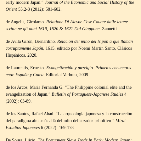
early modern Japan.”
Journal of the Economic and Social History of the
Orient
55.2-3 (2012): 581-602.
de Angelis, Girolamo.
Relatione Di Alcvne Cose Cauate dalle lettere
scritte ne gli anni 1619, 1620 & 1621 Dal Giappone
. Zannetti.
de Ávila Girón, Bernardino.
Relación del reino del Nipón a que llaman
corruptamente Japón
, 1615, editado por Noemí Martín Santo, Clásicos
Hispánicos, 2020.
de Laurentis, Ernesto.
Evangelización y prestigio. Primeros encuentros
entre España y Corea
. Editorial Verbum, 2009.
de los Arcos, Maria Fernanda G. “The Philippine colonial elite and the
evangelization of Japan.”
Bulletin of Portuguese-Japanese Studies
4
(2002): 63-89.
de los Santos, Rafael Abad. “La arqueología japonesa y la construcción
del paradigma ainu-más allá del mito del cazador primitivo.”
Mirai.
Estudios Japoneses
6 (2022): 169-178.
De Sousa, Lúcio.
The Portuguese Slave Trade in Early Modern Japan: