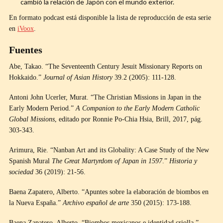
cambió la relación de Japón con el mundo exterior.
En formato podcast está disponible la lista de reproducción de esta serie
en
iVoox
.
Fuentes
Abe, Takao. “The Seventeenth Century Jesuit Missionary Reports on
Hokkaido.”
Journal of Asian History
39.2 (2005): 111-128.
Antoni John Ucerler, Murat. “The Christian Missions in Japan in the
Early Modern Period.”
A Companion to the Early Modern Catholic
Global Missions
, editado por Ronnie Po-Chia Hsia, Brill, 2017, pág.
303-343.
Arimura, Rie. “Nanban Art and its Globality: A Case Study of the New
Spanish Mural
The Great Martyrdom of Japan in 1597
.”
Historia y
sociedad
36 (2019): 21-56.
Baena Zapatero, Alberto. “Apuntes sobre la elaboración de biombos en
la Nueva España.”
Archivo español de arte
350 (2015): 173-188.
Baena Zapatero, Alberto. “Biombos mexicanos e identidad criolla.”