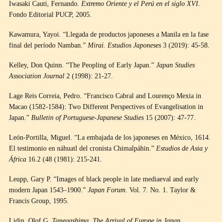
Iwasaki Cauti, Fernando.
Extremo Oriente y el Perú en el siglo XVI
.
Fondo Editorial PUCP, 2005.
Kawamura, Yayoi. “Llegada de productos japoneses a Manila en la fase
final del período Namban.”
Mirai. Estudios Japoneses
3 (2019): 45-58.
Kelley, Don Quinn. “The Peopling of Early Japan.”
Japan Studies
Association Journal
2 (1998): 21-27.
Lage Reis Correia, Pedro. “Francisco Cabral and Lourenço Mexia in
Macao (1582-1584): Two Different Perspectives of Evangelisation in
Japan.”
Bulletin of Portuguese-Japanese Studies
15 (2007): 47-77.
León-Portilla, Miguel. “La embajada de los japoneses en México, 1614.
El testimonio en náhuatl del cronista Chimalpáhin.”
Estudios de Asia y
África
16.2 (48 (1981): 215-241.
Leupp, Gary P. “Images of black people in late mediaeval and early
modern Japan 1543–1900.”
Japan Forum
. Vol. 7. No. 1. Taylor &
Francis Group, 1995.
Lidin, Olof G.
Tanegashima. The Arrival of Europe in Japan
.