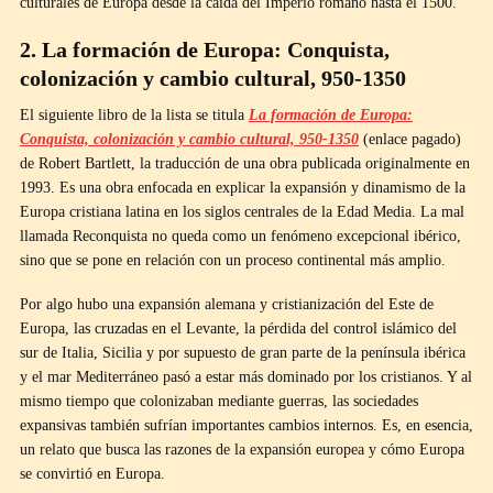
culturales de Europa desde la caída del Imperio romano hasta el 1500.
2. La formación de Europa: Conquista,
colonización y cambio cultural, 950-1350
El siguiente libro de la lista se titula
La formación de Europa:
Conquista, colonización y cambio cultural, 950-1350
(enlace pagado)
de Robert Bartlett, la traducción de una obra publicada originalmente en
1993. Es una obra enfocada en explicar la expansión y dinamismo de la
Europa cristiana latina en los siglos centrales de la Edad Media. La mal
llamada Reconquista no queda como un fenómeno excepcional ibérico,
sino que se pone en relación con un proceso continental más amplio.
Por algo hubo una expansión alemana y cristianización del Este de
Europa, las cruzadas en el Levante, la pérdida del control islámico del
sur de Italia, Sicilia y por supuesto de gran parte de la península ibérica
y el mar Mediterráneo pasó a estar más dominado por los cristianos. Y al
mismo tiempo que colonizaban mediante guerras, las sociedades
expansivas también sufrían importantes cambios internos. Es, en esencia,
un relato que busca las razones de la expansión europea y cómo Europa
se convirtió en Europa.