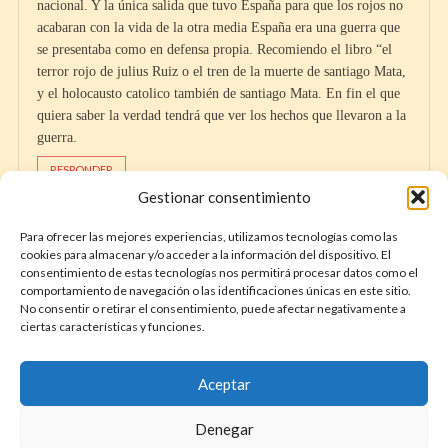
nacional. Y la única salida que tuvo España para que los rojos no
acabaran con la vida de la otra media España era una guerra que
se presentaba como en defensa propia. Recomiendo el libro “el
terror rojo de julius Ruiz o el tren de la muerte de santiago Mata,
y el holocausto catolico también de santiago Mata. En fin el que
quiera saber la verdad tendrá que ver los hechos que llevaron a la
guerra.
RESPONDER
Gestionar consentimiento
Para ofrecer las mejores experiencias, utilizamos tecnologías como las
cookies para almacenar y/o acceder a la información del dispositivo. El
consentimiento de estas tecnologías nos permitirá procesar datos como el
comportamiento de navegación o las identificaciones únicas en este sitio.
No consentir o retirar el consentimiento, puede afectar negativamente a
ciertas características y funciones.
DÓNDE ENCONTRAR LA HISTORIA DE
ESPAÑA – MEMORIAS HISPÁNICAS
YouTube
Apple
Spotify
X
Instagram
Facebook
Discord
TikTok
Aceptar
Denegar