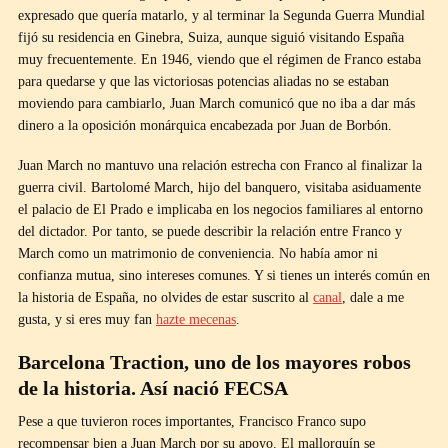
expresado que quería matarlo, y al terminar la Segunda Guerra Mundial
fijó su residencia en Ginebra, Suiza, aunque siguió visitando España
muy frecuentemente. En 1946, viendo que el régimen de Franco estaba
para quedarse y que las victoriosas potencias aliadas no se estaban
moviendo para cambiarlo, Juan March comunicó que no iba a dar más
dinero a la oposición monárquica encabezada por Juan de Borbón.
Juan March no mantuvo una relación estrecha con Franco al finalizar la
guerra civil. Bartolomé March, hijo del banquero, visitaba asiduamente
el palacio de El Prado e implicaba en los negocios familiares al entorno
del dictador. Por tanto, se puede describir la relación entre Franco y
March como un matrimonio de conveniencia. No había amor ni
confianza mutua, sino intereses comunes. Y si tienes un interés común en
la historia de España, no olvides de estar suscrito al
canal
, dale a me
gusta, y si eres muy fan
hazte mecenas
.
Barcelona Traction, uno de los mayores robos
de la historia. Así nació FECSA
Pese a que tuvieron roces importantes, Francisco Franco supo
recompensar bien a Juan March por su apoyo. El mallorquín se