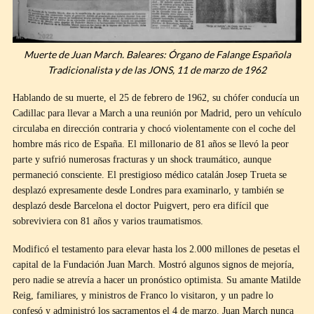
Muerte de Juan March. Baleares: Órgano de Falange Española
Tradicionalista y de las JONS, 11 de marzo de 1962
Hablando de su muerte, el 25 de febrero de 1962, su chófer conducía un
Cadillac para llevar a March a una reunión por Madrid, pero un vehículo
circulaba en dirección contraria y chocó violentamente con el coche del
hombre más rico de España. El millonario de 81 años se llevó la peor
parte y sufrió numerosas fracturas y un shock traumático, aunque
permaneció consciente. El prestigioso médico catalán Josep Trueta se
desplazó expresamente desde Londres para examinarlo, y también se
desplazó desde Barcelona el doctor Puigvert, pero era difícil que
sobreviviera con 81 años y varios traumatismos.
Modificó el testamento para elevar hasta los 2.000 millones de pesetas el
capital de la Fundación Juan March. Mostró algunos signos de mejoría,
pero nadie se atrevía a hacer un pronóstico optimista. Su amante Matilde
Reig, familiares, y ministros de Franco lo visitaron, y un padre lo
confesó y administró los sacramentos el 4 de marzo. Juan March nunca