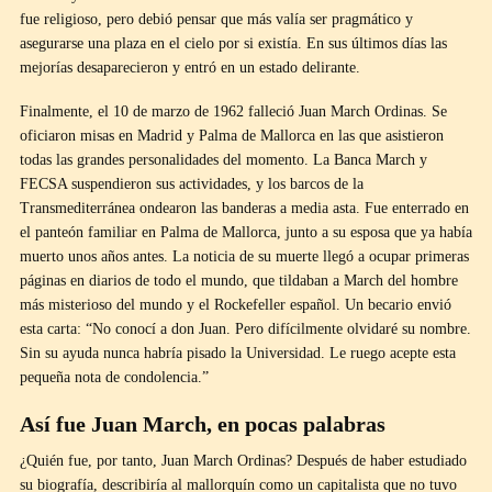
fue religioso, pero debió pensar que más valía ser pragmático y
asegurarse una plaza en el cielo por si existía. En sus últimos días las
mejorías desaparecieron y entró en un estado delirante.
Finalmente, el 10 de marzo de 1962 falleció Juan March Ordinas. Se
oficiaron misas en Madrid y Palma de Mallorca en las que asistieron
todas las grandes personalidades del momento. La Banca March y
FECSA suspendieron sus actividades, y los barcos de la
Transmediterránea ondearon las banderas a media asta. Fue enterrado en
el panteón familiar en Palma de Mallorca, junto a su esposa que ya había
muerto unos años antes. La noticia de su muerte llegó a ocupar primeras
páginas en diarios de todo el mundo, que tildaban a March del hombre
más misterioso del mundo y el Rockefeller español. Un becario envió
esta carta: “No conocí a don Juan. Pero difícilmente olvidaré su nombre.
Sin su ayuda nunca habría pisado la Universidad. Le ruego acepte esta
pequeña nota de condolencia.”
Así fue Juan March, en pocas palabras
¿Quién fue, por tanto, Juan March Ordinas? Después de haber estudiado
su biografía, describiría al mallorquín como un capitalista que no tuvo