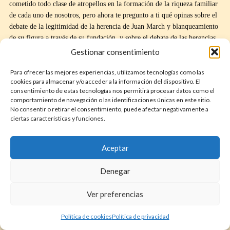
cometido todo clase de atropellos en la formación de la riqueza familiar
de cada uno de nosotros, pero ahora te pregunto a ti qué opinas sobre el
debate de la legitimidad de la herencia de Juan March y blanqueamiento
de su figura a través de su fundación, y sobre el debate de las herencias
en general. Espero tus reflexiones en los comentarios.
Gestionar consentimiento
Outro
Para ofrecer las mejores experiencias, utilizamos tecnologías como las
cookies para almacenar y/o acceder a la información del dispositivo. El
En cualquier caso, espero que si te has visto la serie completa sobre Juan
consentimiento de estas tecnologías nos permitirá procesar datos como el
March Ordinas hayas aprendido mucho sobre este personaje tan
comportamiento de navegación o las identificaciones únicas en este sitio.
No consentir o retirar el consentimiento, puede afectar negativamente a
importante de la historia de España y del que se habla poco para no
ciertas características y funciones.
enfadar a los March, y espero que te lleve a reflexiones más profundas
sobre el sistema en que vivimos que recompensa a tipos sin escrúpulos
como Juan March. Si es así, por favor dale a me gusta y compártelo para
Aceptar
ayudar en su difusión, y suscríbete al programa si eres nuevo.
Denegar
Puedes apoyarme en
patreon.com/lahistoriaespana
a cambio de
beneficios exclusivos, también en
YouTube
y Spotify con membresías, o
Ver preferencias
con una
donación
en la página web del programa, donde también
encontrarás los guiones y fuentes de mis episodios. Muchas gracias por
Política de cookies
Política de privacidad
cierto a Juan Carlos Traversi por haberse hecho miembro del canal.