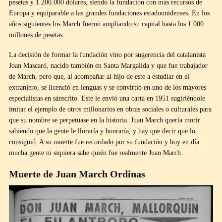
pesetas y 1.200.000 dólares, siendo la fundación con más recursos de
Europa y equiparable a las grandes fundaciones estadounidenses. En los
años siguientes los March fueron ampliando su capital hasta los 1.000
millones de pesetas.
La decisión de formar la fundación vino por sugerencia del catalanista
Joan Mascaró, nacido también en Santa Margalida y que fue trabajador
de March, pero que, al acompañar al hijo de este a estudiar en el
extranjero, se licenció en lenguas y se convirtió en uno de los mayores
especialistas en sánscrito. Este le envió una carta en 1951 sugiriéndole
imitar el ejemplo de otros millonarios en obras sociales o culturales para
que su nombre se perpetuase en la historia. Juan March quería morir
sabiendo que la gente le lloraría y honraría, y hay que decir que lo
consiguió. A su muerte fue recordado por su fundación y hoy en día
mucha gente ni siquiera sabe quién fue realmente Juan March.
Muerte de Juan March Ordinas