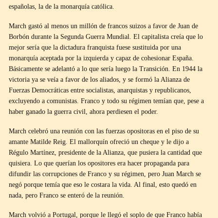
españolas, la de la monarquía católica.
March gastó al menos un millón de francos suizos a favor de Juan de
Borbón durante la Segunda Guerra Mundial. El capitalista creía que lo
mejor sería que la dictadura franquista fuese sustituida por una
monarquía aceptada por la izquierda y capaz de cohesionar España.
Básicamente se adelantó a lo que sería luego la Transición. En 1944 la
victoria ya se veía a favor de los aliados, y se formó la Alianza de
Fuerzas Democráticas entre socialistas, anarquistas y republicanos,
excluyendo a comunistas. Franco y todo su régimen temían que, pese a
haber ganado la guerra civil, ahora perdiesen el poder.
March celebró una reunión con las fuerzas opositoras en el piso de su
amante Matilde Reig. El mallorquín ofreció un cheque y le dijo a
Régulo Martínez, presidente de la Alianza, que pusiera la cantidad que
quisiera. Lo que querían los opositores era hacer propaganda para
difundir las corrupciones de Franco y su régimen, pero Juan March se
negó porque temía que eso le costara la vida. Al final, esto quedó en
nada, pero Franco se enteró de la reunión.
March volvió a Portugal, porque le llegó el soplo de que Franco había