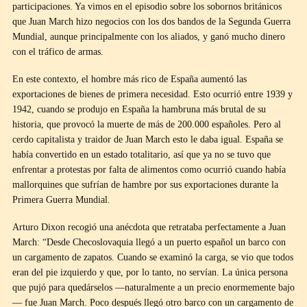
participaciones. Ya vimos en el episodio sobre los sobornos británicos
que Juan March hizo negocios con los dos bandos de la Segunda Guerra
Mundial, aunque principalmente con los aliados, y ganó mucho dinero
con el tráfico de armas.
En este contexto, el hombre más rico de España aumentó las
exportaciones de bienes de primera necesidad. Esto ocurrió entre 1939 y
1942, cuando se produjo en España la hambruna más brutal de su
historia, que provocó la muerte de más de 200.000 españoles. Pero al
cerdo capitalista y traidor de Juan March esto le daba igual. España se
había convertido en un estado totalitario, así que ya no se tuvo que
enfrentar a protestas por falta de alimentos como ocurrió cuando había
mallorquines que sufrían de hambre por sus exportaciones durante la
Primera Guerra Mundial.
Arturo Dixon recogió una anécdota que retrataba perfectamente a Juan
March: “Desde Checoslovaquia llegó a un puerto español un barco con
un cargamento de zapatos. Cuando se examinó la carga, se vio que todos
eran del pie izquierdo y que, por lo tanto, no servían. La única persona
que pujó para quedárselos —naturalmente a un precio enormemente bajo
— fue Juan March. Poco después llegó otro barco con un cargamento de