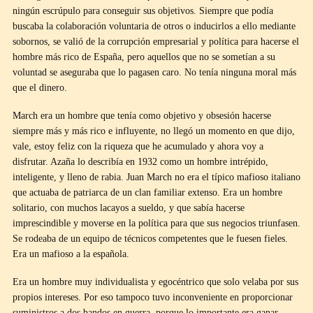
ningún escrúpulo para conseguir sus objetivos. Siempre que podía
buscaba la colaboración voluntaria de otros o inducirlos a ello mediante
sobornos, se valió de la corrupción empresarial y política para hacerse el
hombre más rico de España, pero aquellos que no se sometían a su
voluntad se aseguraba que lo pagasen caro. No tenía ninguna moral más
que el dinero.
March era un hombre que tenía como objetivo y obsesión hacerse
siempre más y más rico e influyente, no llegó un momento en que dijo,
vale, estoy feliz con la riqueza que he acumulado y ahora voy a
disfrutar. Azaña lo describía en 1932 como un hombre intrépido,
inteligente, y lleno de rabia. Juan March no era el típico mafioso italiano
que actuaba de patriarca de un clan familiar extenso. Era un hombre
solitario, con muchos lacayos a sueldo, y que sabía hacerse
imprescindible y moverse en la política para que sus negocios triunfasen.
Se rodeaba de un equipo de técnicos competentes que le fuesen fieles.
Era un mafioso a la española.
Era un hombre muy individualista y egocéntrico que solo velaba por sus
propios intereses. Por eso tampoco tuvo inconveniente en proporcionar
suministros a dos bandos en guerra, porque lo importante era ganar